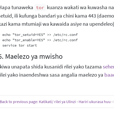
Hapa tunaweka
kuanza wakati wa kuwasha na 
tor
setuid, ili kufunga bandari ya chini kama 443 (dae
kazi kama mtumiaji wa kawaida asiye na upendeleo)
# echo "tor_setuid=YES" >> /etc/rc.conf

# echo "tor_enable=YES" >> /etc/rc.conf

6. Maelezo ya mwisho
Ikiwa unapata shida kusanidi rilei yako tazama
sehe
rilei yako inaendeshwa sasa angalia maelezo ya
baad
Back to previous page: Katikati/ rilei ya Ulinzi
-
Hariri ukurasa huu
-