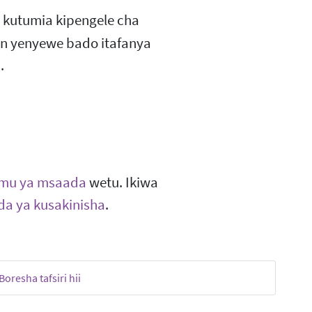
kutumia kipengele cha
mon yenyewe bado itafanya
.
mu ya msaada
wetu. Ikiwa
a ya kusakinisha
.
Boresha tafsiri hii