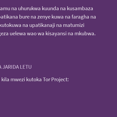
adamu na uhurukwa kuunda na kusambaza
patikana bure na zenye kuwa na faragha na
 kutokuwa na upatikanaji na matumizi
ngeza uelewa wao wa kisayansi na mkubwa.
 JARIDA LETU
a kila mwezi kutoka Tor Project: