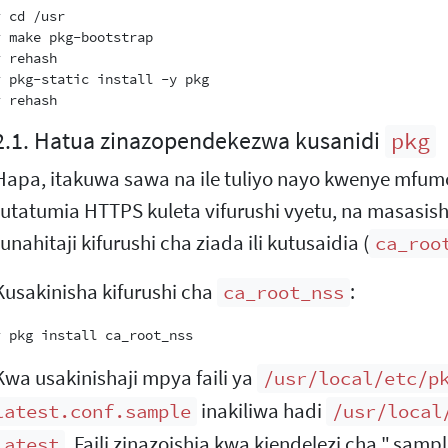
 cd /usr

# make pkg-bootstrap

 rehash

# pkg-static install -y pkg

2.1. Hatua zinazopendekezwa kusanidi
pkg
Hapa, itakuwa sawa na ile tuliyo nayo kwenye mfu
tutatumia HTTPS kuleta vifurushi vyetu, na masasis
tunahitaji kifurushi cha ziada ili kutusaidia (
ca_roo
Kusakinisha kifurushi cha
:
ca_root_nss
Kwa usakinishaji mpya faili ya
/usr/local/etc/p
inakiliwa hadi
latest.conf.sample
/usr/local
. Faili zinazoishia kwa kiendelezi cha ".sam
latest