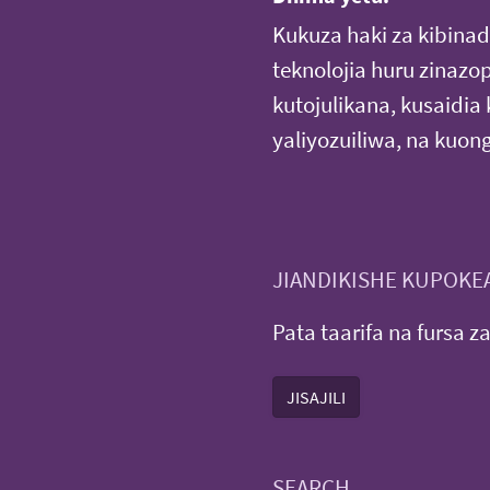
Kukuza haki za kibin
teknolojia huru zinazo
kutojulikana, kusaidia
yaliyozuiliwa, na kuo
JIANDIKISHE KUPOKEA
Pata taarifa na fursa z
JISAJILI
SEARCH