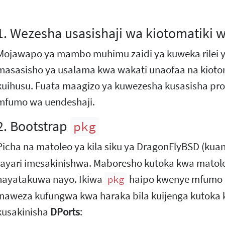
1. Wezesha usasishaji wa kiotomatiki
Mojawapo ya mambo muhimu zaidi ya kuweka rilei y
masasisho ya usalama kwa wakati unaofaa na kiotom
kuihusu. Fuata maagizo ya kuwezesha kusasisha pro
mfumo wa uendeshaji.
2. Bootstrap
pkg
Picha na matoleo ya kila siku ya DragonFlyBSD (kuan
tayari imesakinishwa. Maboresho kutoka kwa matole
hayatakuwa nayo. Ikiwa
haipo kwenye mfumo k
pkg
inaweza kufungwa kwa haraka bila kuijenga kutoka
kusakinisha
DPorts
: