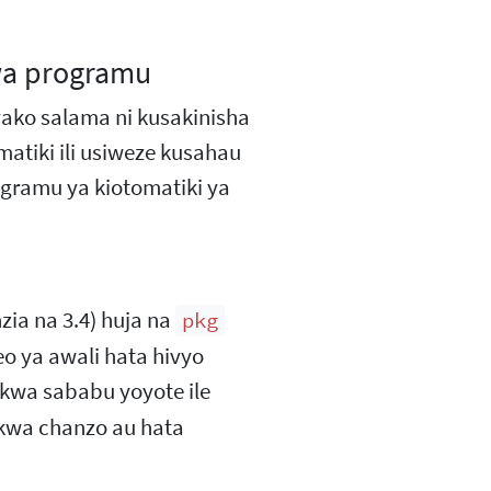
 wa programu
ako salama ni kusakinisha
atiki ili usiweze kusahau
gramu ya kiotomatiki ya
zia na 3.4) huja na
pkg
o ya awali hata hivyo
wa sababu yoyote ile
 kwa chanzo au hata