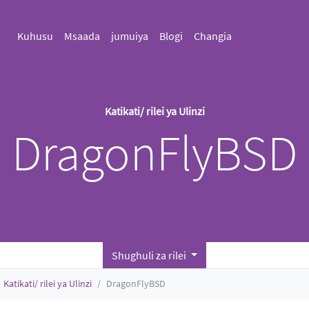
Kuhusu
Msaada
jumuiya
Blogi
Changia
Katikati/ rilei ya Ulinzi
DragonFlyBSD
Shughuli za rilei
Katikati/ rilei ya Ulinzi
DragonFlyBSD