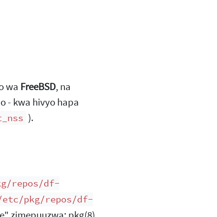
mo wa
FreeBSD
, na
ho - kwa hivyo hapa
).
t_nss
kg/repos/df-
/etc/pkg/repos/df-
ple" zimepuuzwa; pkg(8)