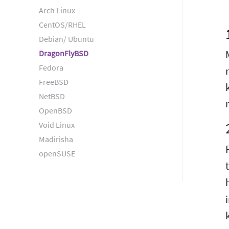
Arch Linux
CentOS/RHEL
Debian/ Ubuntu
DragonFlyBSD
Fedora
FreeBSD
NetBSD
OpenBSD
Void Linux
Madirisha
openSUSE