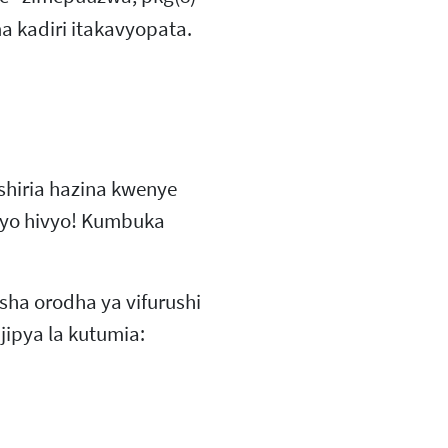
a kadiri itakavyopata.
hiria hazina kwenye
yo hivyo! Kumbuka
sha orodha ya vifurushi
jipya la kutumia: