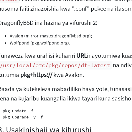
husoma faili zinazoishia kwa ".conf" pekee na itasom
DragonflyBSD ina hazina ya vifurushi 2:
Avalon (mirror-master.dragonflybsd.org);
Wolfpond (pkg.wolfpond.org).
Tunaweza kwa urahisi kuhariri
URL
inayotumiwa kuas
na ndiv
/usr/local/etc/pkg/repos/df-latest
kutumia
pkg+https://
kwa Avalon.
Baada ya kutekeleza mabadiliko haya yote, tunasasi
tena na kujaribu kuangalia ikiwa tayari kuna sasisho 
# pkg update -f

3. Usakinishaji wa kifurushi