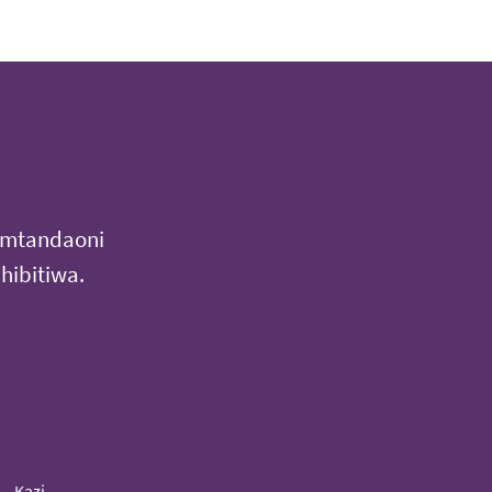
i mtandaoni
hibitiwa.
Kazi