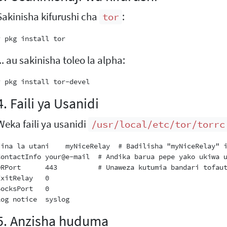
Sakinisha kifurushi cha
:
tor
... au sakinisha toleo la alpha:
4. Faili ya Usanidi
Weka faili ya usanidi
/usr/local/etc/tor/torrc
Jina la utani    myNiceRelay  # Badilisha "myNiceRelay" i
ContactInfo your@e-mail  # Andika barua pepe yako ukiwa u
ORPort      443          # Unaweza kutumia bandari tofaut
ExitRelay   0

SocksPort   0

5. Anzisha huduma