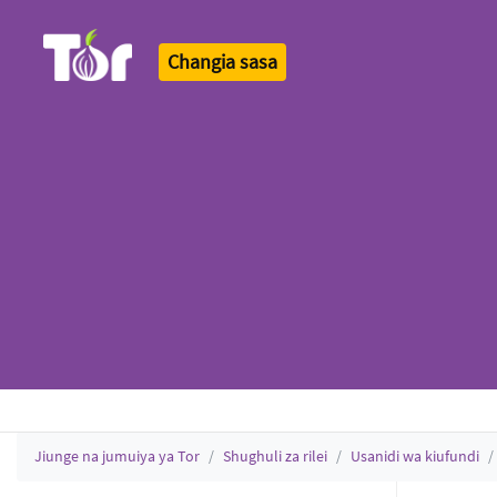
Changia sasa
Tor Logo
Jiunge na jumuiya ya Tor
Shughuli za rilei
Usanidi wa kiufundi