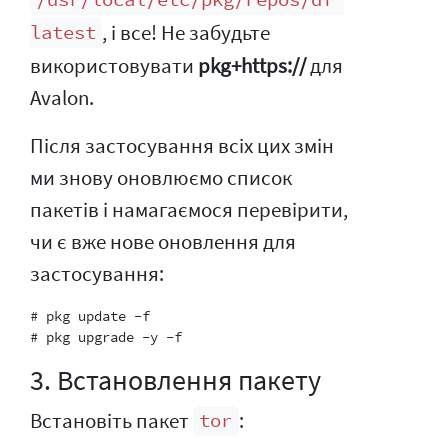
/usr/local/etc/pkg/repos/df-
, і все! Не забудьте
latest
використовувати
pkg+https://
для
Avalon.
Після застосування всіх цих змін
ми знову оновлюємо список
пакетів і намагаємося перевірити,
чи є вже нове оновлення для
застосування:
# pkg update -f

3. Встановлення пакету
Встановіть пакет
:
tor