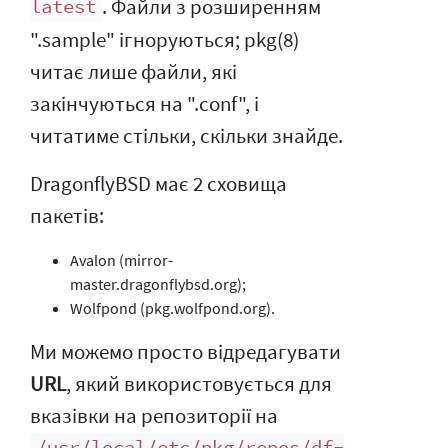
. Файли з розширенням
latest
".sample" ігноруються; pkg(8)
читає лише файли, які
закінчуються на ".conf", і
читатиме стільки, скільки знайде.
DragonflyBSD має 2 сховища
пакетів:
Avalon (mirror-
master.dragonflybsd.org);
Wolfpond (pkg.wolfpond.org).
Ми можемо просто відредагувати
URL
, який використовується для
вказівки на репозиторії на