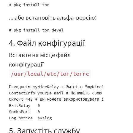
... або встановіть альфа-версію:
4. Файл конфігурації
Вставте на місце файл
конфігурації
/usr/local/etc/tor/torrc
Псевдонім myNiceRelay # Змініть "myNiceRelay" на те,
ContactInfo your@e-mail # Напишіть свою електронну п
ORPort 443 # Ви можете використовувати інші порт, якщ
ExitRelay   0

SocksPort   0

5. Запустіть службу