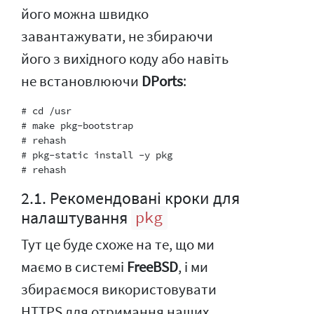
його можна швидко
завантажувати, не збираючи
його з вихідного коду або навіть
не встановлюючи
DPorts
:
# cd /usr

# make pkg-bootstrap

# rehash

# pkg-static install -y pkg

2.1. Рекомендовані кроки для
налаштування
pkg
Тут це буде схоже на те, що ми
маємо в системі
FreeBSD
, і ми
збираємося використовувати
HTTPS для отримання наших