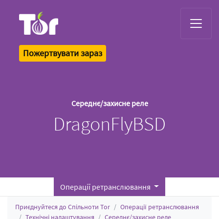
Tor Logo
Пожертвувати зараз
Середнє/захисне реле
DragonFlyBSD
Операції ретранслювання
Приєднуйтеся до Спільноти Tor
Операції ретранслювання
Технічні налаштування
Середнє/захисне реле