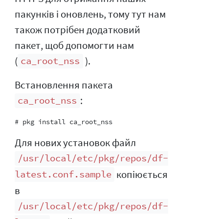
пакунків і оновлень, тому тут нам
також потрібен додатковий
пакет, щоб допомогти нам
(
).
ca_root_nss
Встановлення пакета
:
ca_root_nss
Для нових установок файл
/usr/local/etc/pkg/repos/df-
копіюється
latest.conf.sample
в
/usr/local/etc/pkg/repos/df-