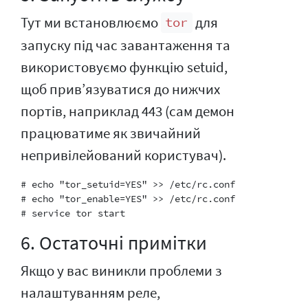
Тут ми встановлюємо
для
tor
запуску під час завантаження та
використовуємо функцію setuid,
щоб прив’язуватися до нижчих
портів, наприклад 443 (сам демон
працюватиме як звичайний
непривілейований користувач).
# echo "tor_setuid=YES" >> /etc/rc.conf

# echo "tor_enable=YES" >> /etc/rc.conf

6. Остаточні примітки
Якщо у вас виникли проблеми з
налаштуванням реле,