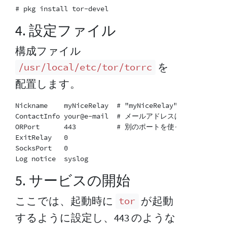
4. 設定ファイル
構成ファイル
を
/usr/local/etc/tor/torrc
配置します。
Nickname    myNiceRelay  # "myNiceRelay" は任意
ContactInfo your@e-mail  # メールアドレスは公開さ
ORPort      443          # 別のポートを使っても構いません
ExitRelay   0

SocksPort   0

5. サービスの開始
ここでは、起動時に
が起動
tor
するように設定し、443 のような