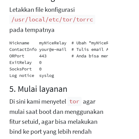
Letakkan file konfigurasi
/usr/local/etc/tor/torrc
pada tempatnya
Nickname    myNiceRelay  # Ubah "myNiceRelay" menjad
ContactInfo your@e-mail  # Tulis email Anda dan sada
ORPort      443          # Anda bisa menggunakan por
ExitRelay   0

SocksPort   0

5. Mulai layanan
Di sini kami menyetel
agar
tor
mulai saat boot dan menggunakan
fitur setuid, agar bisa melakukan
bind ke port yang lebih rendah