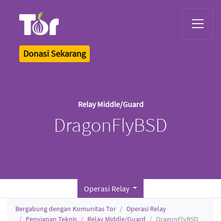
Tor Logo
Donasi Sekarang
Relay Middle/Guard
DragonFlyBSD
Operasi Relay
Bergabung dengan Komunitas Tor
Operasi Relay
Penyiapan Teknis
Relay Middle/Guard
DragonFlyBSD