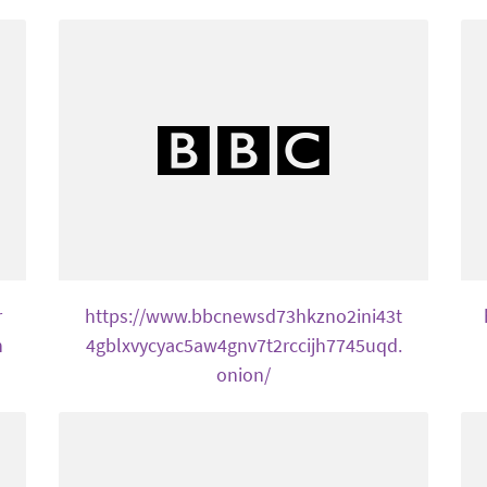
r
https://www.bbcnewsd73hkzno2ini43t
n
4gblxvycyac5aw4gnv7t2rccijh7745uqd.
onion/