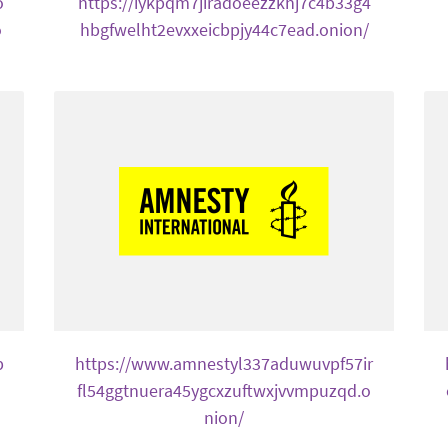
o
https://iykpqm7jiradoeezzkhj7c4b33g4
o
hbgfwelht2evxxeicbpjy44c7ead.onion/
b
https://www.amnestyl337aduwuvpf57ir
o
fl54ggtnuera45ygcxzuftwxjvvmpuzqd.o
nion/