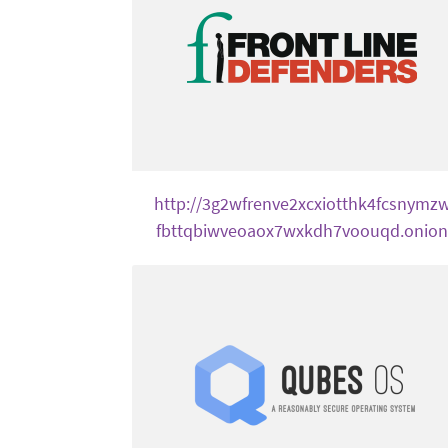
http://3g2wfrenve2xcxiotthk4fcsnymz
fbttqbiwveoaox7wxkdh7voouqd.onion