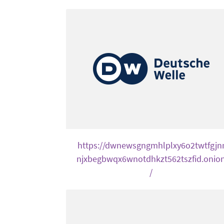
https://dwnewsgngmhlplxy6o2twtfgjn
njxbegbwqx6wnotdhkzt562tszfid.onio
/