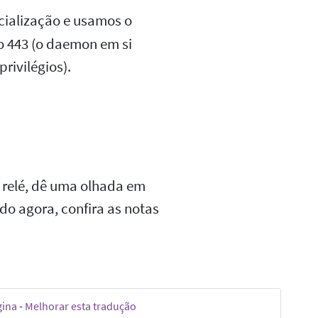
cialização e usamos o
mo 443 (o daemon em si
ivilégios).
 relé, dê uma olhada em
ndo agora, confira as notas
gina
-
Melhorar esta tradução