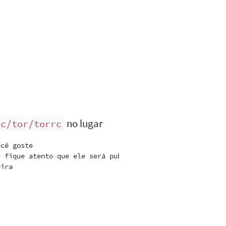
no lugar
tc/tor/torrc
cê goste

 fique atento que ele será publicado

ira
