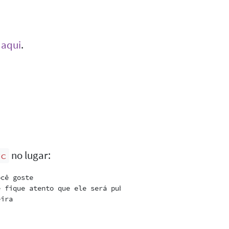
s
aqui
.
no lugar:
rc
cê goste

 fique atento que ele será publicado

ira
