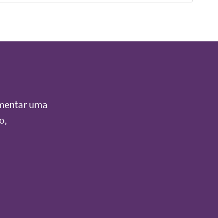
imentar uma
o,