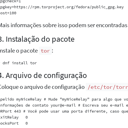
pgcheck=1

gpgkey=https://rpm.torproject.org/fedora/public_gpg.key

Mais informações sobre isso podem ser encontrada
3. Instalação do pacote
Instale o pacote
:
tor
4. Arquivo de configuração
Coloque o arquivo de configuração
/etc/tor/tor
Apelido myNiceRelay # Mude "myNiceRelay" para algo que vo
Informações de contato your@e-mail # Escreva seu e-mail e
ORPort 443 # Você pode usar uma porta diferente, caso que
ExitRelay   0
