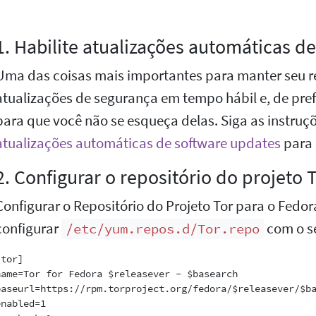
1. Habilite atualizações automáticas d
Uma das coisas mais importantes para manter seu rel
atualizações de segurança em tempo hábil e, de pre
para que você não se esqueça delas. Siga as instruçõ
atualizações automáticas de software updates
para 
2. Configurar o repositório do projeto 
Configurar o Repositório do Projeto Tor para o Fedo
configurar
com o s
/etc/yum.repos.d/Tor.repo
tor]

name=Tor for Fedora $releasever - $basearch

baseurl=https://rpm.torproject.org/fedora/$releasever/$ba
nabled=1
