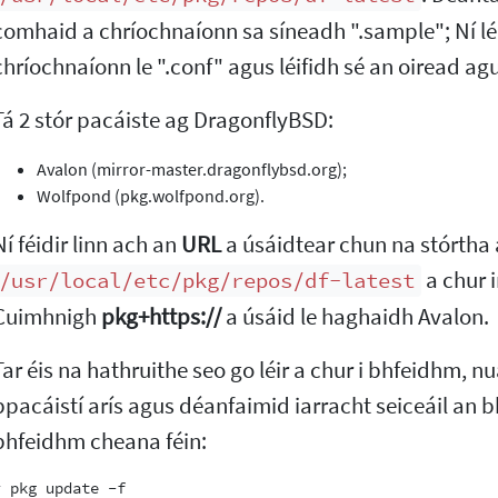
comhaid a chríochnaíonn sa síneadh ".sample"; Ní l
chríochnaíonn le ".conf" agus léifidh sé an oiread ag
Tá 2 stór pacáiste ag DragonflyBSD:
Avalon (mirror-master.dragonflybsd.org);
Wolfpond (pkg.wolfpond.org).
Ní féidir linn ach an
URL
a úsáidtear chun na stórtha 
a chur i
/usr/local/etc/pkg/repos/df-latest
Cuimhnigh
pkg+https://
a úsáid le haghaidh Avalon.
Tar éis na hathruithe seo go léir a chur i bhfeidhm, 
bpacáistí arís agus déanfaimid iarracht seiceáil an b
bhfeidhm cheana féin:
# pkg update -f
