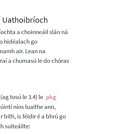
 Uathoibríoch
ochta a choinneáil slán ná
go hidéalach go
namh air. Lean na
raí a chumasú le do chóras
ag tosú le 3.4) le
pkg
úintí níos luaithe ann,
bith, is féidir é a bhrú go
h suiteáilte: