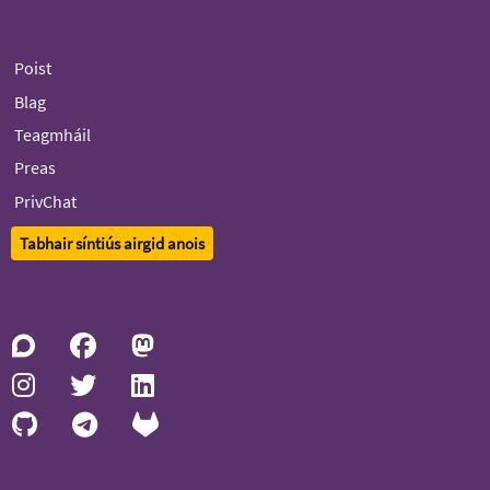
Poist
Blag
Teagmháil
Preas
PrivChat
Tabhair síntiús airgid anois