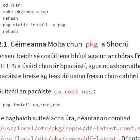
 cd /usr

# make pkg-bootstrap

 rehash

# pkg-static install -y pkg

2.1. Céimeanna Molta chun
a Shocrú
pkg
Anseo, beidh sé cosúil lena bhfuil againn ar chóras
F
HTTPS a úsáid chun ár bpacáistí, agus nuashonruithe 
pacáiste breise ag teastáil uainn freisin chun cabhrú l
Suiteáil an pacáiste
:
ca_root_nss
Le haghaidh suiteálacha úra, déantar an comhad
/usr/local/etc/pkg/repos/df-latest.conf.
. Déant
/usr/local/etc/pkg/repos/df-latest