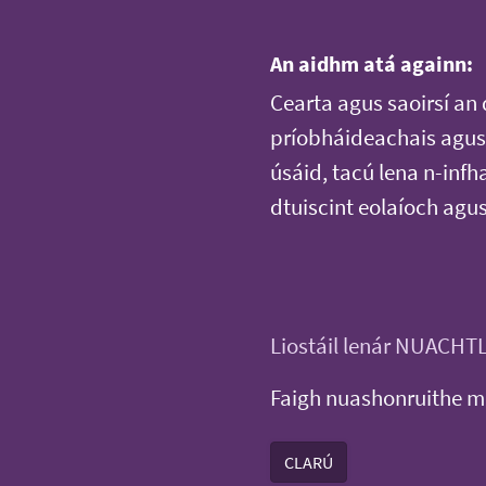
An aidhm atá againn:
Cearta agus saoirsí an 
príobháideachais agus 
úsáid, tacú lena n-infh
dtuiscint eolaíoch agu
Liostáil lenár NUACHT
Faigh nuashonruithe m
CLARÚ