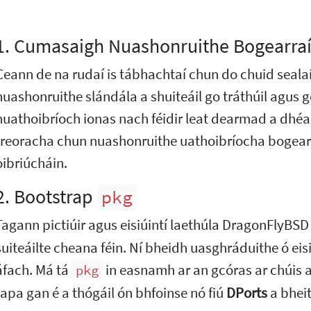
1. Cumasaigh Nuashonruithe Bogearraí
Ceann de na rudaí is tábhachtaí chun do chuid sealaí
nuashonruithe slándála a shuiteáil go tráthúil agus 
huathoibríoch ionas nach féidir leat dearmad a dhéa
treoracha chun nuashonruithe uathoibríocha bogear
oibriúcháin.
2. Bootstrap
pkg
Tagann pictiúir agus eisiúintí laethúla DragonFlyBSD (
suiteáilte cheana féin. Ní bheidh uasghráduithe ó eisi
áfach. Má tá
in easnamh ar an gcóras ar chúis ar 
pkg
tapa gan é a thógáil ón bhfoinse nó fiú
DPorts
a bheit