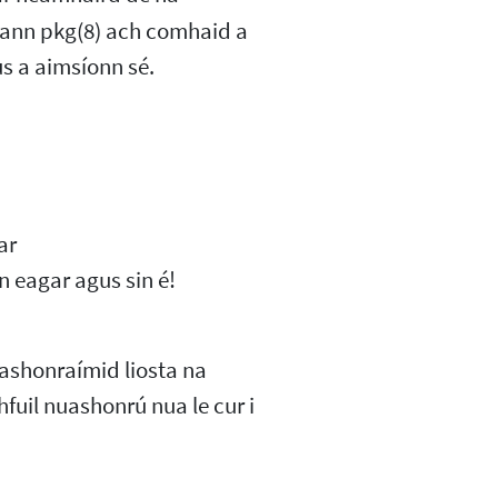
éann pkg(8) ach comhaid a
us a aimsíonn sé.
ar
n eagar agus sin é!
nuashonraímid liosta na
hfuil nuashonrú nua le cur i