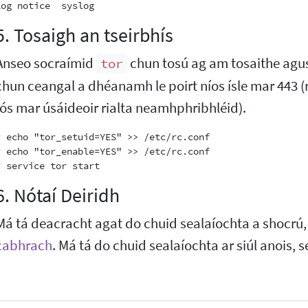
5. Tosaigh an tseirbhís
Anseo socraímid
chun tosú ag am tosaithe agus
tor
chun ceangal a dhéanamh le poirt níos ísle mar 443 (
fós mar úsáideoir rialta neamhphribhléid).
# echo "tor_setuid=YES" >> /etc/rc.conf

# echo "tor_enable=YES" >> /etc/rc.conf

6. Nótaí Deiridh
Má tá deacracht agat do chuid sealaíochta a shocrú,
cabhrach
. Má tá do chuid sealaíochta ar siúl anois, s