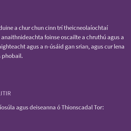
duine a chur chun cinn trí theicneolaíochtaí
anaithnideachta foinse oscailte a chruthú agus a
aighteacht agus a n-úsáid gan srian, agus cur lena
s phobail.
LITIR
íosúla agus deiseanna ó Thionscadal Tor: