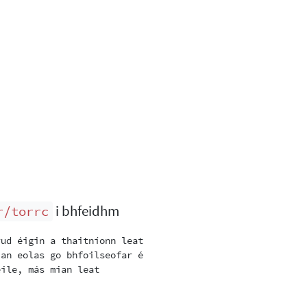
i bhfeidhm
r/torrc
ud éigin a thaitníonn leat

an eolas go bhfoilseofar é

ile, más mian leat
