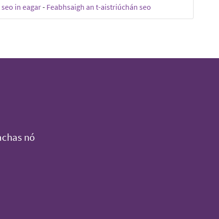
 seo in eagar
-
Feabhsaigh an t-aistriúchán seo
achas nó