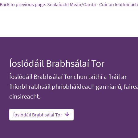
Back to previous page: Sealaíocht Meán/Garda
-
Cuir an leathanach
Íoslódáil Brabhsálaí Tor
Íoslódáil Brabhsálaí Tor chun taithí a fháil ar
fhíorbhrabhsáil phríobháideach gan rianú, faire
cinsireacht.
Íoslódáil Brabhsálaí Tor