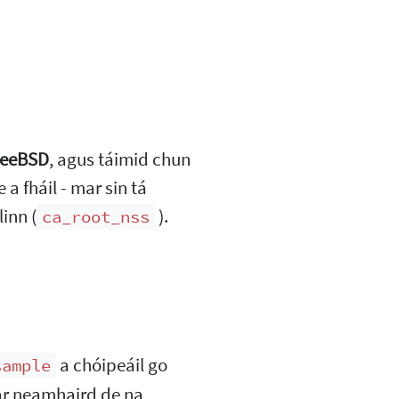
reeBSD
, agus táimid chun
a fháil - mar sin tá
inn (
).
ca_root_nss
a chóipeáil go
sample
ar neamhaird de na