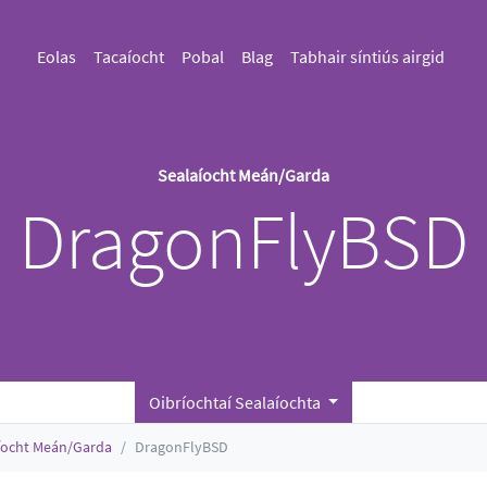
Eolas
Tacaíocht
Pobal
Blag
Tabhair síntiús airgid
Sealaíocht Meán/Garda
DragonFlyBSD
Oibríochtaí Sealaíochta
íocht Meán/Garda
DragonFlyBSD