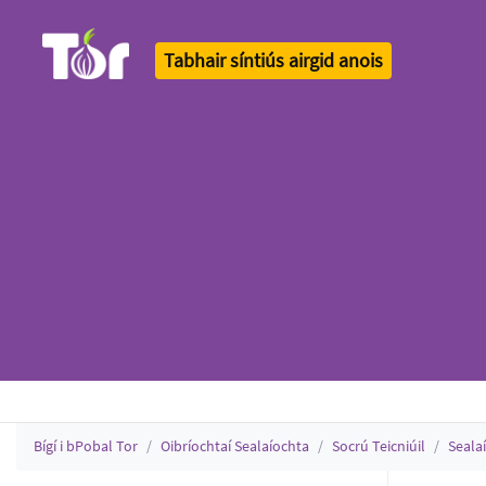
Tabhair síntiús airgid anois
Tor Logo
Bígí i bPobal Tor
Oibríochtaí Sealaíochta
Socrú Teicniúil
Seala