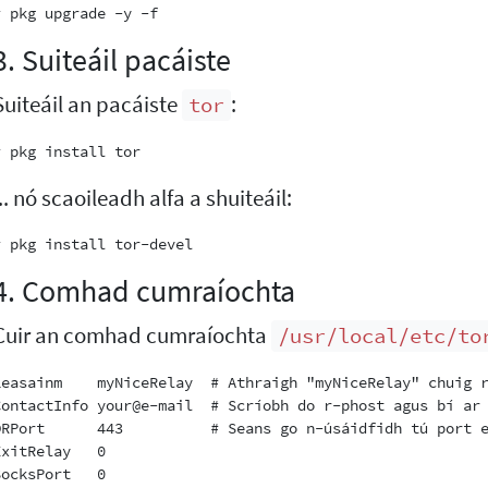
3. Suiteáil pacáiste
Suiteáil an pacáiste
:
tor
... nó scaoileadh alfa a shuiteáil:
4. Comhad cumraíochta
Cuir an comhad cumraíochta
/usr/local/etc/to
Leasainm    myNiceRelay  # Athraigh "myNiceRelay" chuig r
ContactInfo your@e-mail  # Scríobh do r-phost agus bí ar 
ORPort      443          # Seans go n-úsáidfidh tú port e
ExitRelay   0

SocksPort   0
