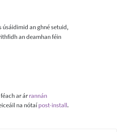
 úsáidimid an ghné setuid,
rithfidh an deamhan féin
 féach ar ár
rannán
eiceáil na nótaí
post-install
.