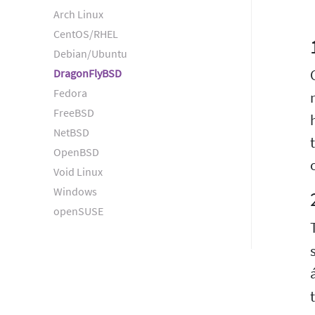
Arch Linux
CentOS/RHEL
Debian/Ubuntu
DragonFlyBSD
Fedora
FreeBSD
NetBSD
OpenBSD
Void Linux
Windows
openSUSE