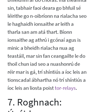
sin, tabhair faoi deara go bhfuil sé
léirithe go n-oibríonn na rialacha seo
le haghaidh ionsaithe ar leith a
tharla san am atá thart. Bíonn
ionsaithe ag athrú i gcónaí agus is
minic a bheidh rialacha nua ag
teastáil, mar sin fan ceangailte le do
thoil chun iad seo a nuashonrú de
réir mar is gá, trí shíntiús a íoc leis an
tionscadal ábhartha nó trí shíntiús a
íoc leis an liosta poist
tor-relays
.
7. Roghnach: