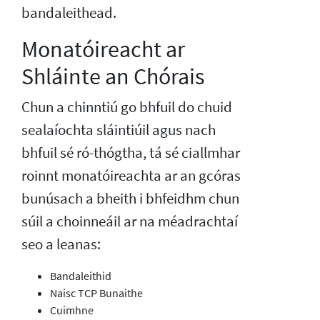
bandaleithead.
Monatóireacht ar
Shláinte an Chórais
Chun a chinntiú go bhfuil do chuid
sealaíochta sláintiúil agus nach
bhfuil sé ró-thógtha, tá sé ciallmhar
roinnt monatóireachta ar an gcóras
bunúsach a bheith i bhfeidhm chun
súil a choinneáil ar na méadrachtaí
seo a leanas:
Bandaleithid
Naisc TCP Bunaithe
Cuimhne