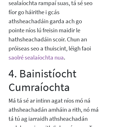
sealaíochta rampaí suas, tá sé seo
fíor go háirithe i gcás
athsheachadáin garda ach go
pointe níos lú freisin maidir le
hathsheachadáin scoir. Chun an
próiseas seo a thuiscint, léigh faoi
saolré sealaíochta nua
.
4. Bainistíocht
Cumraíochta
Má tá sé ar intinn agat níos mó ná
athsheachadán amháin a rith, nó má
tá tú ag iarraidh athsheachadán