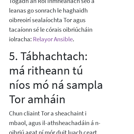
Tógadh an Ról Inmheánach seo a
leanas go sonrach le haghaidh
oibreoirí sealaíochta Tor agus
tacaíonn sé le córais oibriúcháin
iolracha:
Relayor Ansible
.
5. Tábhachtach:
má ritheann tú
níos mó ná sampla
Tor amháin
Chun cliaint Tor a sheachaint i
mbaol, agus il-athsheachadáin á n-
oibriú agat ní mór duit luach ceart