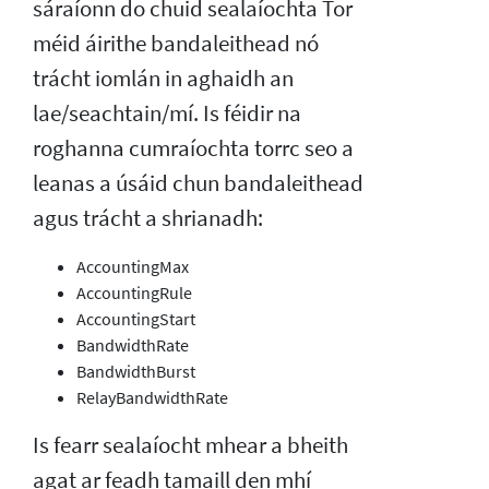
sáraíonn do chuid sealaíochta Tor
méid áirithe bandaleithead nó
trácht iomlán in aghaidh an
lae/seachtain/mí. Is féidir na
roghanna cumraíochta torrc seo a
leanas a úsáid chun bandaleithead
agus trácht a shrianadh:
AccountingMax
AccountingRule
AccountingStart
BandwidthRate
BandwidthBurst
RelayBandwidthRate
Is fearr sealaíocht mhear a bheith
agat ar feadh tamaill den mhí