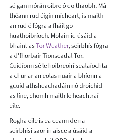
sé gan mórán oibre ó do thaobh. Má
théann rud éigin mícheart, is maith
an rud é fógra a fháil go
huathoibríoch. Molaimid úsáid a
bhaint as
Tor Weather
, seirbhís fógra
a d’fhorbair Tionscadal Tor.
Cuidíonn sé le hoibreoirí sealaíochta
a chur ar an eolas nuair a bhíonn a
gcuid athsheachadáin nó droichid
as líne, chomh maith le heachtraí
eile.
Rogha eile is ea ceann de na
seirbhísí saor in aisce a úsáid a