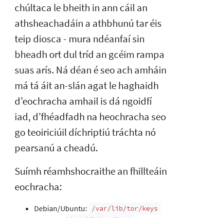
chúltaca le bheith in ann cáil an
athsheachadáin a athbhunú tar éis
teip diosca - mura ndéanfaí sin
bheadh ort dul tríd an gcéim rampa
suas arís. Ná déan é seo ach amháin
má tá áit an-slán agat le haghaidh
d’eochracha amhail is dá ngoidfí
iad, d’fhéadfadh na heochracha seo
go teoiriciúil díchriptiú tráchta nó
pearsanú a cheadú.
Suímh réamhshocraithe an fhillteáin
eochracha:
Debian/Ubuntu:
/var/lib/tor/keys