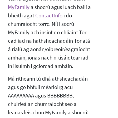
MyFamily
a shocrú agus luach bailí a
bheith agat
ContactInfo
i do
chumraíocht torrc. Níl i socrú
MyFamily ach insint do chliaint Tor
cad iad na hathsheachadáin Tor atá
á rialú ag aonán/oibreoir/eagraíocht
amháin, ionas nach n-úsáidtear iad
in ilsuímh i gciorcad amháin.
Má ritheann tú dhá athsheachadán
agus go bhfuil méarloirg acu
AAAAAAAAA agus BBBBBBBB,
chuirfeá an chumraíocht seo a
leanas leis chun MyFamily a shocrú: