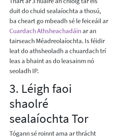
Thart ar 3 huaire an chloig tar éis
duit do chuid sealaíochta a thosú,
ba cheart go mbeadh sé le feiceáil ar
Cuardach Athsheachadáin
ar an
tairseach Méadreolaíochta. Is féidir
leat do athsheoladh a chuardach trí
leas a bhaint as do leasainm nó
seoladh IP.
3. Léigh faoi
shaolré
sealaíochta Tor
Tógann sé roinnt ama ar thrácht