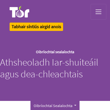
Tor Logo
Tabhair síntiús airgid anois
Oibríochtaí sealaíochta
Athsheoladh Iar-shuiteáil
agus dea-chleachtais
Oibríochtaí Sealaíochta