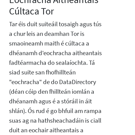
Cúltaca Tor
Tar éis duit suiteáil tosaigh agus tús
a chur leis an deamhan Tor is
smaoineamh maith é cúltaca a
dhéanamh d'eochracha aitheantais
fadtéarmacha do sealaíochta. Tá
siad suite san fhofhillteán
"eochracha" de do DataDirectory
(déan cóip den fhillteán iomlán a
dhéanamh agus é a stóráil in áit
shlán). Ós rud é go bhfuil am rampa
suas ag na hathsheachadáin is ciall
duit an eochair aitheantais a