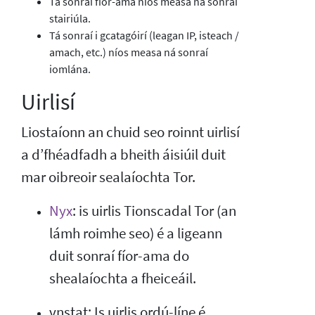
Tá sonraí fíor-ama níos measa ná sonraí
stairiúla.
Tá sonraí i gcatagóirí (leagan IP, isteach /
amach, etc.) níos measa ná sonraí
iomlána.
Uirlisí
Liostaíonn an chuid seo roinnt uirlisí
a d’fhéadfadh a bheith áisiúil duit
mar oibreoir sealaíochta Tor.
Nyx
: is uirlis Tionscadal Tor (an
lámh roimhe seo) é a ligeann
duit sonraí fíor-ama do
shealaíochta a fheiceáil.
vnstat: Is uirlis ordú-líne é