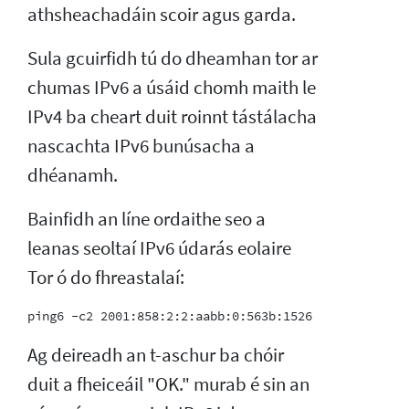
athsheachadáin scoir agus garda.
Sula gcuirfidh tú do dheamhan tor ar
chumas IPv6 a úsáid chomh maith le
IPv4 ba cheart duit roinnt tástálacha
nascachta IPv6 bunúsacha a
dhéanamh.
Bainfidh an líne ordaithe seo a
leanas seoltaí IPv6 údarás eolaire
Tor ó do fhreastalaí:
Ag deireadh an t-aschur ba chóir
duit a fheiceáil "OK." murab é sin an