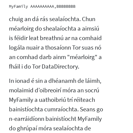
chuig an dá rás sealaíochta. Chun
méarloirg do shealaíochta a aimsiú
is féidir leat breathnú ar na comhaid
logála nuair a thosaíonn Tor suas nó
an comhad darb ainm "méarloirg" a
fháil i do Tor DataDirectory.
In ionad é sin a dhéanamh de láimh,
molaimid d’oibreoirí móra an socrú
MyFamily a uathoibriú trí réiteach
bainistíochta cumraíochta. Seans go
n-earráidíonn bainistíocht MyFamily
do ghrúpaí móra sealaíochta de