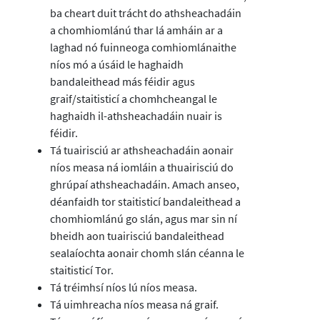
ba cheart duit trácht do athsheachadáin
a chomhiomlánú thar lá amháin ar a
laghad nó fuinneoga comhiomlánaithe
níos mó a úsáid le haghaidh
bandaleithead más féidir agus
graif/staitisticí a chomhcheangal le
haghaidh il-athsheachadáin nuair is
féidir.
Tá tuairisciú ar athsheachadáin aonair
níos measa ná iomláin a thuairisciú do
ghrúpaí athsheachadáin. Amach anseo,
déanfaidh tor staitisticí bandaleithead a
chomhiomlánú go slán, agus mar sin ní
bheidh aon tuairisciú bandaleithead
sealaíochta aonair chomh slán céanna le
staitisticí Tor.
Tá tréimhsí níos lú níos measa.
Tá uimhreacha níos measa ná graif.