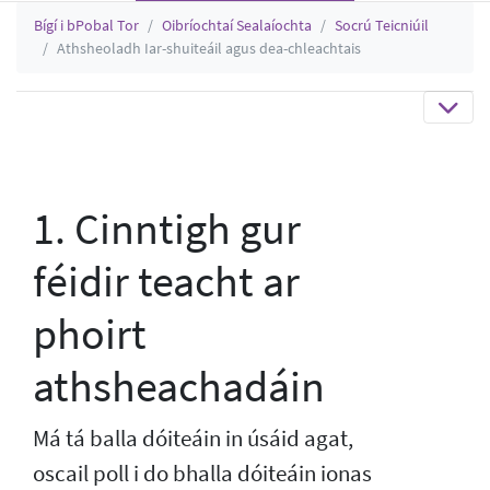
Bígí i bPobal Tor
Oibríochtaí Sealaíochta
Socrú Teicniúil
Athsheoladh Iar-shuiteáil agus dea-chleachtais
1. Cinntigh gur
féidir teacht ar
phoirt
athsheachadáin
Má tá balla dóiteáin in úsáid agat,
oscail poll i do bhalla dóiteáin ionas