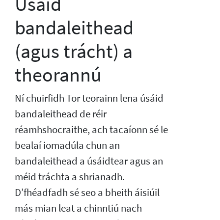
Úsáid
bandaleithead
(agus trácht) a
theorannú
Ní chuirfidh Tor teorainn lena úsáid
bandaleithead de réir
réamhshocraithe, ach tacaíonn sé le
bealaí iomadúla chun an
bandaleithead a úsáidtear agus an
méid tráchta a shrianadh.
D’fhéadfadh sé seo a bheith áisiúil
más mian leat a chinntiú nach