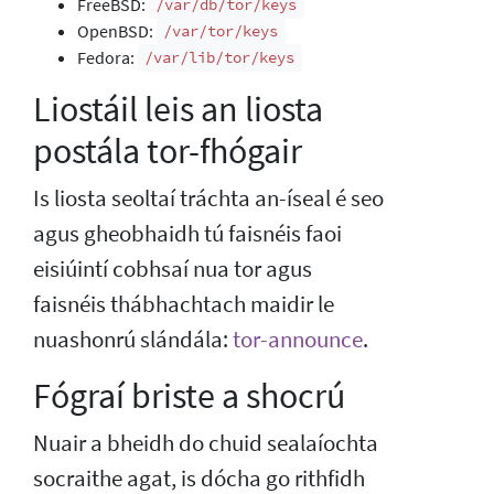
FreeBSD:
/var/db/tor/keys
OpenBSD:
/var/tor/keys
Fedora:
/var/lib/tor/keys
Liostáil leis an liosta
postála tor-fhógair
Is liosta seoltaí tráchta an-íseal é seo
agus gheobhaidh tú faisnéis faoi
eisiúintí cobhsaí nua tor agus
faisnéis thábhachtach maidir le
nuashonrú slándála:
tor-announce
.
Fógraí briste a shocrú
Nuair a bheidh do chuid sealaíochta
socraithe agat, is dócha go rithfidh