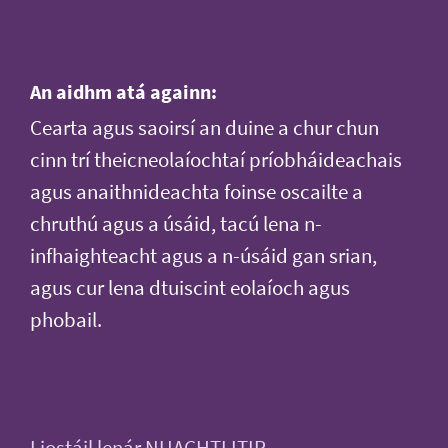
An aidhm atá againn:
Cearta agus saoirsí an duine a chur chun
cinn trí theicneolaíochtaí príobháideachais
agus anaithnideachta foinse oscailte a
chruthú agus a úsáid, tacú lena n-
infhaighteacht agus a n-úsáid gan srian,
agus cur lena dtuiscint eolaíoch agus
phobail.
Liostáil lenár NUACHTLITIR