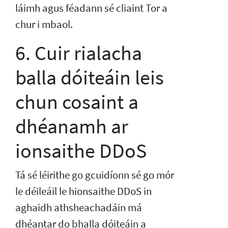
láimh agus féadann sé cliaint Tor a
chur i mbaol.
6. Cuir rialacha
balla dóiteáin leis
chun cosaint a
dhéanamh ar
ionsaithe DDoS
Tá sé léirithe go gcuidíonn sé go mór
le déileáil le hionsaithe DDoS in
aghaidh athsheachadáin má
dhéantar do bhalla dóiteáin a