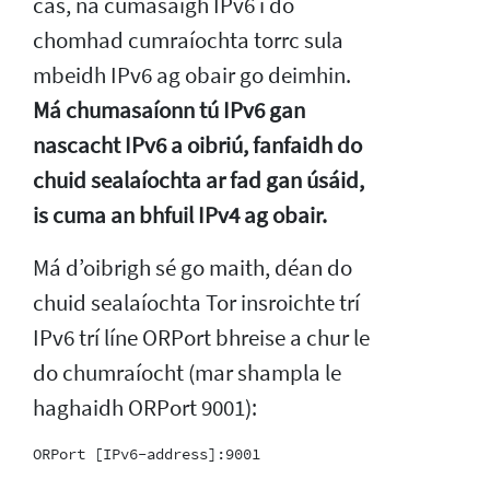
cás, ná cumasaigh IPv6 i do
chomhad cumraíochta torrc sula
mbeidh IPv6 ag obair go deimhin.
Má chumasaíonn tú IPv6 gan
nascacht IPv6 a oibriú, fanfaidh do
chuid sealaíochta ar fad gan úsáid,
is cuma an bhfuil IPv4 ag obair.
Má d’oibrigh sé go maith, déan do
chuid sealaíochta Tor insroichte trí
IPv6 trí líne ORPort bhreise a chur le
do chumraíocht (mar shampla le
haghaidh ORPort 9001):