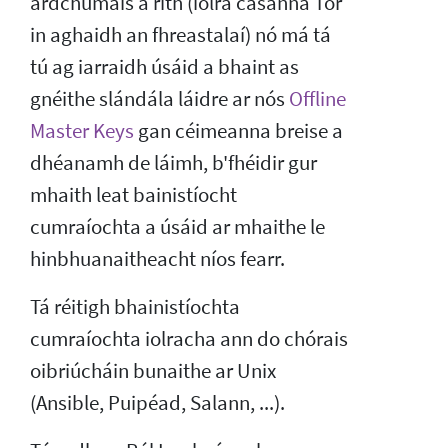
ardchumais a rith (iolra cásanna Tor
in aghaidh an fhreastalaí) nó má tá
tú ag iarraidh úsáid a bhaint as
gnéithe slándála láidre ar nós
Offline
Master Keys
gan céimeanna breise a
dhéanamh de láimh, b'fhéidir gur
mhaith leat bainistíocht
cumraíochta a úsáid ar mhaithe le
hinbhuanaitheacht níos fearr.
Tá réitigh bhainistíochta
cumraíochta iolracha ann do chórais
oibriúcháin bunaithe ar Unix
(Ansible, Puipéad, Salann, ...).