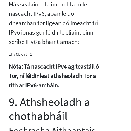
Más sealaíochta imeachta tú le
nascacht IPv6, abair le do
dheamhan tor ligean dó imeacht trí
IPv6 ionas gur féidir le cliaint cinn
scríbe IPv6 a bhaint amach:
Nóta: Tá nascacht IPv4 ag teastáil ó
Tor, ní féidir leat athsheoladh Tor a
rith ar IPv6-amháin.
9. Athsheoladh a
chothabháil
Eochracha Aitheantais