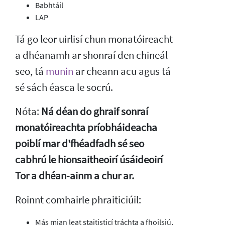
Babhtáil
LAP
Tá go leor uirlisí chun monatóireacht
a dhéanamh ar shonraí den chineál
seo, tá
munin
ar cheann acu agus tá
sé sách éasca le socrú.
Nóta:
Ná déan do ghraif sonraí
monatóireachta príobháideacha
poiblí mar d'fhéadfadh sé seo
cabhrú le hionsaitheoirí úsáideoirí
Tor a dhéan-ainm a chur ar.
Roinnt comhairle phraiticiúil:
Más mian leat staitisticí tráchta a fhoilsiú,