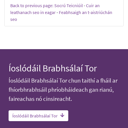
Back to previous page: Socrú Teicniúil
-
Cuir an
leathanach seo in eagar
-
Feabhsaigh an t-aistriúchán
seo
Íoslódáil Brabhsálaí Tor
Íoslódáil Brabhsálaí Tor chun taithí a fháil ar
fhíorbhrabhsáil phríobháideach gan rianú,
faireachas nó cinsireacht.
Íoslódáil Brabhsálaí Tor