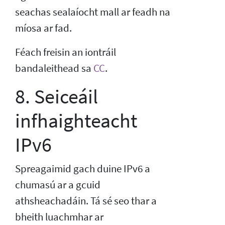
seachas sealaíocht mall ar feadh na
míosa ar fad.
Féach freisin an iontráil
bandaleithead sa
CC
.
8. Seiceáil
infhaighteacht
IPv6
Spreagaimid gach duine IPv6 a
chumasú ar a gcuid
athsheachadáin. Tá sé seo thar a
bheith luachmhar ar