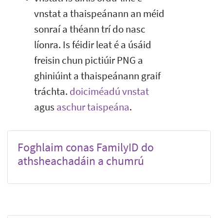
vnstat a thaispeánann an méid
sonraí a théann trí do nasc
líonra. Is féidir leat é a úsáid
freisin chun pictiúir PNG a
ghiniúint a thaispeánann graif
tráchta.
doiciméadú vnstat
agus
aschur taispeána
.
Foghlaim conas FamilyID do
athsheachadáin a chumrú