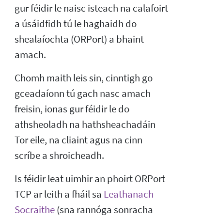
gur féidir le naisc isteach na calafoirt
a úsáidfidh tú le haghaidh do
shealaíochta (ORPort) a bhaint
amach.
Chomh maith leis sin, cinntigh go
gceadaíonn tú gach nasc amach
freisin, ionas gur féidir le do
athsheoladh na hathsheachadáin
Tor eile, na cliaint agus na cinn
scríbe a shroicheadh.
Is féidir leat uimhir an phoirt ORPort
TCP ar leith a fháil sa
Leathanach
Socraithe
(sna rannóga sonracha