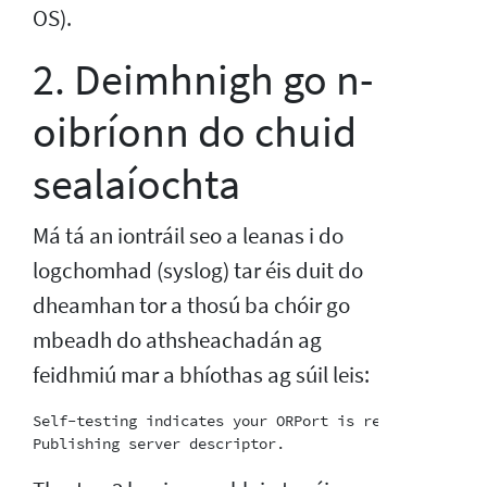
OS).
2. Deimhnigh go n-
oibríonn do chuid
sealaíochta
Má tá an iontráil seo a leanas i do
logchomhad (syslog) tar éis duit do
dheamhan tor a thosú ba chóir go
mbeadh do athsheachadán ag
feidhmiú mar a bhíothas ag súil leis:
Self-testing indicates your ORPort is reachable from