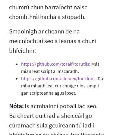
chumrú chun barraíocht naisc
chomhthráthacha a stopadh.
Smaoinigh ar cheann de na
meicníochtaí seo a leanas a chur i
bhfeidhm:
https://github.com/toralf/torutils
: Más
mian leat script a imscaradh.
https://github.com/steinex/tor-ddos
: Dá
mba mhaith leat cur chuige níos simplí
gan scripteanna agus ipset.
Nóta:
Is acmhainní pobail iad seo.
Ba cheart duit iad a sheiceáil go
cúramach sula gcuireann tú iad i
bhfeidhm ar do chóras. Ina theannta