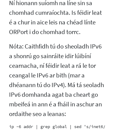
Ní hionann suíomh na líne sin sa
chomhad cumraíochta. Is féidir leat
é a chur in aice leis na chéad línte
ORPort i do chomhad torrc.
Nóta: Caithfidh tú do sheoladh IPv6
a shonrú go sainráite idir lúibíní
cearnacha, ní féidir leat a rá le tor
ceangal le IPv6 ar bith (mar a
dhéanann tú do IPv4). Má tá seoladh
IPv6 domhanda agat ba cheart go
mbeifeá in ann é a fháil in aschur an
ordaithe seo a leanas: