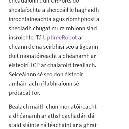
cheadaíonn duit ORPorts do
shealaíochta a sheiceáil le haghaidh
inrochtaineachta agus ríomhphost a
sheoladh chugat mura mbíonn siad
insroichte. Tá
UptimeRobot
ar
cheann de na seirbhísí seo a ligeann
duit monatóireacht a dhéanamh ar
éisteoirí TCP ar chalafoirt treallach.
Seiceálann sé seo don éisteoir
amháin ach ní labhraíonn sé
prótacal Tor.
Bealach maith chun monatóireacht
a dhéanamh ar athsheachadán dá
staid sláinte ná féachaint ar a ghraif