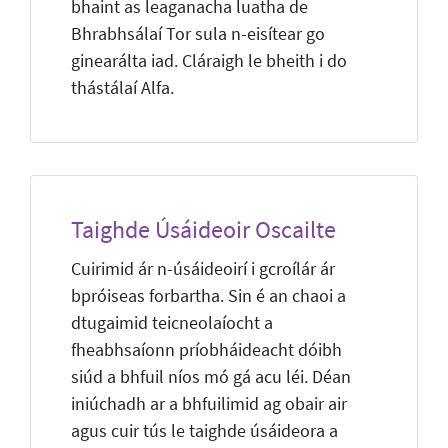
bhaint as leaganacha luatha de
Bhrabhsálaí Tor sula n-eisítear go
ginearálta iad. Cláraigh le bheith i do
thástálaí Alfa.
Taighde Úsáideoir Oscailte
Cuirimid ár n-úsáideoirí i gcroílár ár
bpróiseas forbartha. Sin é an chaoi a
dtugaimid teicneolaíocht a
fheabhsaíonn príobháideacht dóibh
siúd a bhfuil níos mó gá acu léi. Déan
iniúchadh ar a bhfuilimid ag obair air
agus cuir tús le taighde úsáideora a