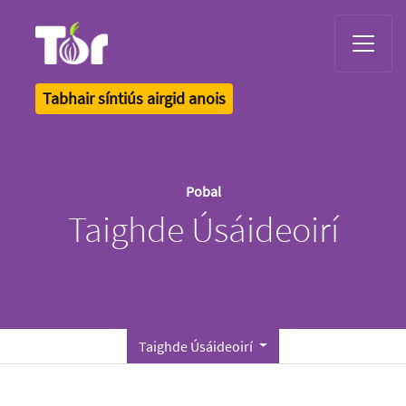
Tor Logo
Tabhair síntiús airgid anois
Pobal
Taighde Úsáideoirí
Taighde Úsáideoirí