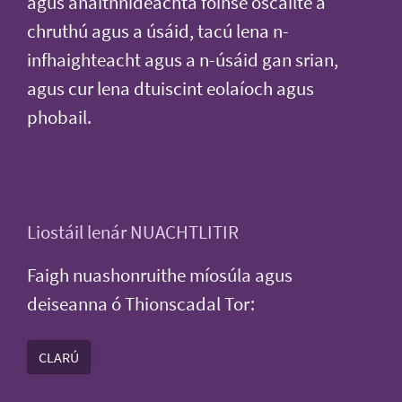
agus anaithnideachta foinse oscailte a
chruthú agus a úsáid, tacú lena n-
infhaighteacht agus a n-úsáid gan srian,
agus cur lena dtuiscint eolaíoch agus
phobail.
Liostáil lenár NUACHTLITIR
Faigh nuashonruithe míosúla agus
deiseanna ó Thionscadal Tor:
CLARÚ