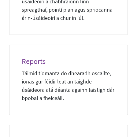
úsáideoirí a chabhraíonn linn
spreagthaí, pointí pian agus spriocanna
ár n-úsáideoirí a chur in iúl.
Reports
Táimid tiomanta do dhearadh oscailte,
ionas gur féidir leat an taighde
úsáideora atá déanta againn laistigh dár
bpobal a fheiceáil.