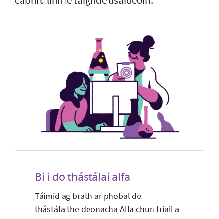
cabhrú linn le taighde úsáideoirí.
Bí i do thástálaí alfa
Táimid ag brath ar phobal de
thástálaithe deonacha Alfa chun triail a