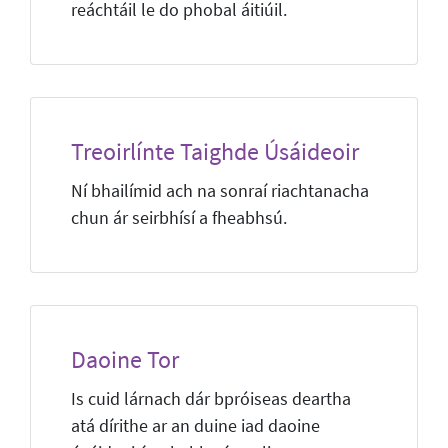
reáchtáil le do phobal áitiúil.
Treoirlínte Taighde Úsáideoir
Ní bhailímid ach na sonraí riachtanacha
chun ár seirbhísí a fheabhsú.
Daoine Tor
Is cuid lárnach dár bpróiseas deartha
atá dírithe ar an duine iad daoine