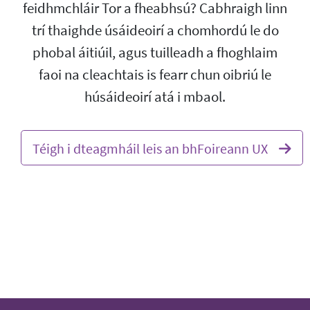
feidhmchláir Tor a fheabhsú? Cabhraigh linn
trí thaighde úsáideoirí a chomhordú le do
phobal áitiúil, agus tuilleadh a fhoghlaim
faoi na cleachtais is fearr chun oibriú le
húsáideoirí atá i mbaol.
Téigh i dteagmháil leis an bhFoireann UX