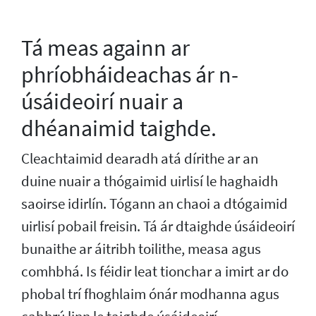
Tá meas againn ar
phríobháideachas ár n-
úsáideoirí nuair a
dhéanaimid taighde.
Cleachtaimid dearadh atá dírithe ar an
duine nuair a thógaimid uirlisí le haghaidh
saoirse idirlín. Tógann an chaoi a dtógaimid
uirlisí pobail freisin. Tá ár dtaighde úsáideoirí
bunaithe ar áitribh toilithe, measa agus
comhbhá. Is féidir leat tionchar a imirt ar do
phobal trí fhoghlaim ónár modhanna agus