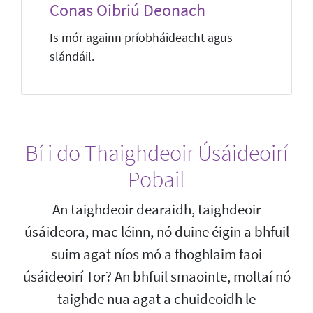
Conas Oibriú Deonach
Is mór againn príobháideacht agus
slándáil.
Bí i do Thaighdeoir Úsáideoirí
Pobail
An taighdeoir dearaidh, taighdeoir
úsáideora, mac léinn, nó duine éigin a bhfuil
suim agat níos mó a fhoghlaim faoi
úsáideoirí Tor? An bhfuil smaointe, moltaí nó
taighde nua agat a chuideoidh le