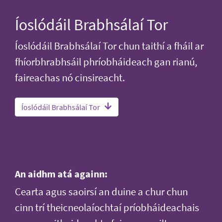
Íoslódáil Brabhsálaí Tor
Íoslódáil Brabhsálaí Tor chun taithí a fháil ar
fhíorbhrabhsáil phríobháideach gan rianú,
faireachas nó cinsireacht.
Íoslódáil Brabhsálaí Tor
An aidhm atá againn:
Cearta agus saoirsí an duine a chur chun
cinn trí theicneolaíochtaí príobháideachais