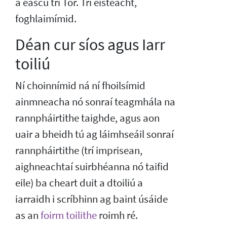
a éascú trí Tor. Trí éisteacht,
foghlaimímid.
Déan cur síos agus Iarr
toiliú
Ní choinnímid ná ní fhoilsímid
ainmneacha nó sonraí teagmhála na
rannpháirtithe taighde, agus aon
uair a bheidh tú ag láimhseáil sonraí
rannpháirtithe (trí imprisean,
aighneachtaí suirbhéanna nó taifid
eile) ba cheart duit a dtoiliú a
iarraidh i scríbhinn ag baint úsáide
as an
foirm toilithe
roimh ré.