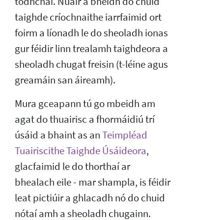
todhchaí. Nuair a bheidh do chuid
taighde críochnaithe iarrfaimid ort
foirm a líonadh le do sheoladh ionas
gur féidir linn trealamh taighdeora a
sheoladh chugat freisin (t-léine agus
greamáin san áireamh).
Mura gceapann tú go mbeidh am
agat do thuairisc a fhormáidiú trí
úsáid a bhaint as an
Teimpléad
Tuairiscithe Taighde Úsáideora
,
glacfaimid le do thorthaí ar
bhealach eile - mar shampla, is féidir
leat pictiúir a ghlacadh nó do chuid
nótaí amh a sheoladh chugainn.