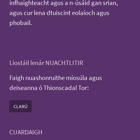
infhaighteacht agus a n-úsáid gan srian,
agus cur lena dtuiscint eolaíoch agus
phobail.
Liostáil lenár NUACHTLITIR
Faigh nuashonruithe míosúla agus
deiseanna ó Thionscadal Tor:
CLARÚ
CUARDAIGH