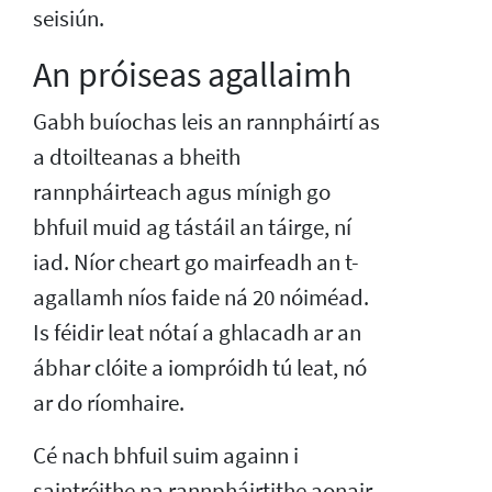
seisiún.
An próiseas agallaimh
Gabh buíochas leis an rannpháirtí as
a dtoilteanas a bheith
rannpháirteach agus mínigh go
bhfuil muid ag tástáil an táirge, ní
iad. Níor cheart go mairfeadh an t-
agallamh níos faide ná 20 nóiméad.
Is féidir leat nótaí a ghlacadh ar an
ábhar clóite a iompróidh tú leat, nó
ar do ríomhaire.
Cé nach bhfuil suim againn i
saintréithe na rannpháirtithe aonair,