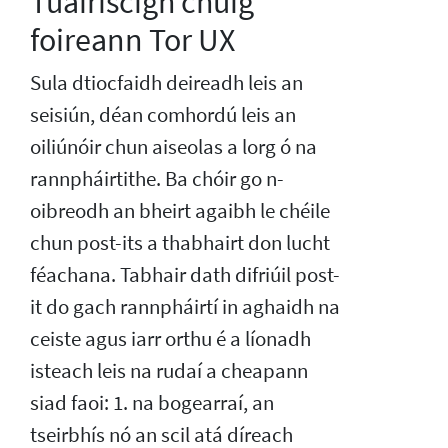
Tuairiscigh chuig
foireann Tor UX
Sula dtiocfaidh deireadh leis an
seisiún, déan comhordú leis an
oiliúnóir chun aiseolas a lorg ó na
rannpháirtithe. Ba chóir go n-
oibreodh an bheirt agaibh le chéile
chun post-its a thabhairt don lucht
féachana. Tabhair dath difriúil post-
it do gach rannpháirtí in aghaidh na
ceiste agus iarr orthu é a líonadh
isteach leis na rudaí a cheapann
siad faoi: 1. na bogearraí, an
tseirbhís nó an scil atá díreach