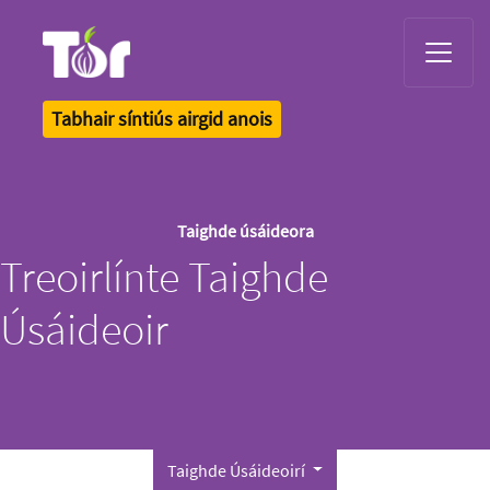
Tor Logo
Tabhair síntiús airgid anois
Taighde úsáideora
Treoirlínte Taighde
Úsáideoir
Taighde Úsáideoirí