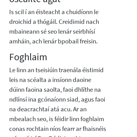
Is scil í an éisteacht a chuidíonn le
droichid a thógáil. Creidimid nach
mbaineann sé seo lenár seirbhísí
amháin, ach lenár bpobail freisin.
Foghlaim
Le linn an tseisiúin traenála éistimid
leis na scéalta a insíonn daoine
dúinn faoina saolta, faoi dhlíthe na
ndlínsí ina gcónaíonn siad, agus faoi
na deacrachtaí atá acu. Ar an
mbealach seo, is féidir linn foghlaim
conas rochtain níos fearr ar fhaisnéis