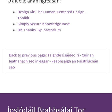
Ó áit eile ar an ngréasán:
Design Kit: The Human-Centered Design
Toolkit
Simply Secure Knowledge Base
OK Thanks Exploratorium
Back to previous page: Taighde Úsáideoirí
-
Cuir an
leathanach seo in eagar
-
Feabhsaigh an t-aistriúchán
seo
Íoslódáil Brabhsálaí Tor