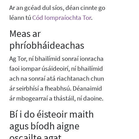
Ar an gcéad dul síos, déan cinnte go
léann tú
Cód Iompraíochta Tor
.
Meas ar
phríobháideachas
Ag Tor, ní bhailímid sonraí ionracha
faoi iompar úsáideoirí, ní bhailímid
ach na sonraí atá riachtanach chun
ár seirbhísí a fheabhsú. Déanaimid
ár mbogearraí a thástáil, ní daoine.
Bí i do éisteoir maith
agus bíodh aigne
oscailte agat