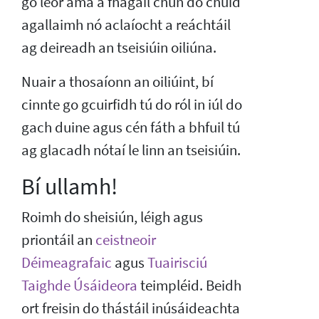
go leor ama a fhágáil chun do chuid
agallaimh nó aclaíocht a reáchtáil
ag deireadh an tseisiúin oiliúna.
Nuair a thosaíonn an oiliúint, bí
cinnte go gcuirfidh tú do ról in iúl do
gach duine agus cén fáth a bhfuil tú
ag glacadh nótaí le linn an tseisiúin.
Bí ullamh!
Roimh do sheisiún, léigh agus
priontáil an
ceistneoir
Déimeagrafaic
agus
Tuairisciú
Taighde Úsáideora
teimpléid. Beidh
ort freisin do thástáil inúsáideachta