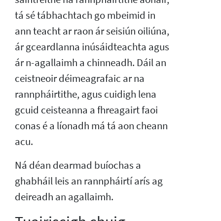
tá sé tábhachtach go mbeimid in
ann teacht ar raon ár seisiún oiliúna,
ár gceardlanna inúsáidteachta agus
ár n-agallaimh a chinneadh. Dáil an
ceistneoir déimeagrafaic ar na
rannpháirtithe, agus cuidigh lena
gcuid ceisteanna a fhreagairt faoi
conas é a líonadh má tá aon cheann
acu.
Ná déan dearmad buíochas a
ghabháil leis an rannpháirtí arís ag
deireadh an agallaimh.