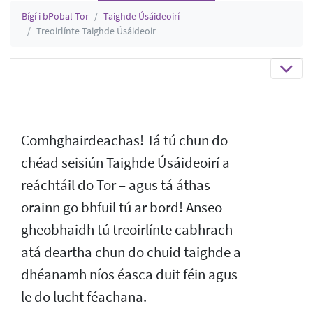
Bígí i bPobal Tor
Taighde Úsáideoirí
Treoirlínte Taighde Úsáideoir
Comhghairdeachas! Tá tú chun do
chéad seisiún Taighde Úsáideoirí a
reáchtáil do Tor – agus tá áthas
orainn go bhfuil tú ar bord! Anseo
gheobhaidh tú treoirlínte cabhrach
atá deartha chun do chuid taighde a
dhéanamh níos éasca duit féin agus
le do lucht féachana.