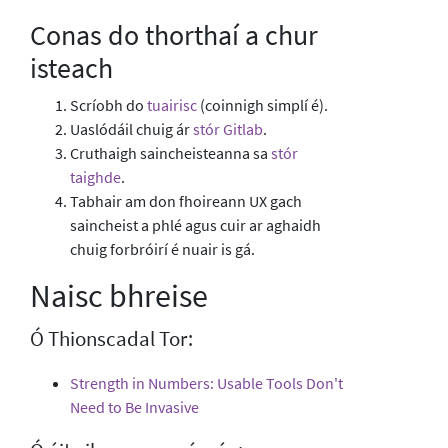
Conas do thorthaí a chur
isteach
Scríobh do
tuairisc
(coinnigh simplí é).
Uaslódáil chuig ár
stór Gitlab
.
Cruthaigh saincheisteanna sa
stór
taighde
.
Tabhair am don fhoireann UX gach
saincheist a phlé agus cuir ar aghaidh
chuig forbróirí é nuair is gá.
Naisc bhreise
Ó Thionscadal Tor:
Strength in Numbers: Usable Tools Don't
Need to Be Invasive