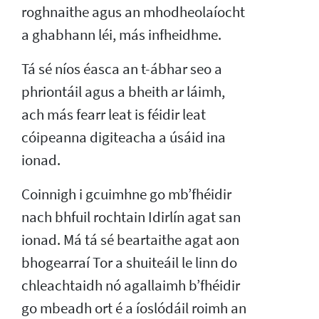
roghnaithe agus an mhodheolaíocht
a ghabhann léi, más infheidhme.
Tá sé níos éasca an t-ábhar seo a
phriontáil agus a bheith ar láimh,
ach más fearr leat is féidir leat
cóipeanna digiteacha a úsáid ina
ionad.
Coinnigh i gcuimhne go mb’fhéidir
nach bhfuil rochtain Idirlín agat san
ionad. Má tá sé beartaithe agat aon
bhogearraí Tor a shuiteáil le linn do
chleachtaidh nó agallaimh b’fhéidir
go mbeadh ort é a íoslódáil roimh an