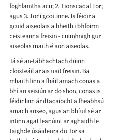
foghlamtha acu; 2. Tionscadal Tor;
agus 3. Tor i gcoitinne. Is féidir a
gcuid aiseolais a bheith i bhfoirm
ceisteanna freisin - cuimhnigh gur
aiseolas maith é aon aiseolas.
Tá sé an-tábhachtach dúinn
cloisteáil ar ais uait freisin. Ba
mhaith linn a fháil amach conas a
bhí an seisiún ar do shon, conas is
féidir linn ár dtacaíocht a fheabhsú
amach anseo, agus an bhfuil sé ar
intinn agat leanúint ar aghaidh le
taighde úsáideora do Tor sa