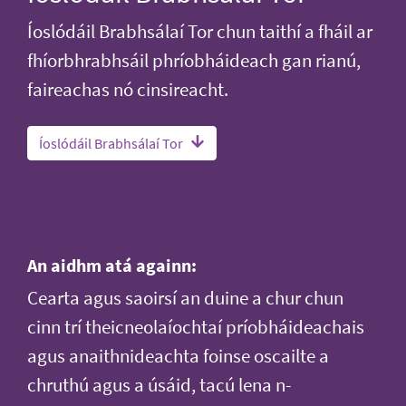
Íoslódáil Brabhsálaí Tor chun taithí a fháil ar
fhíorbhrabhsáil phríobháideach gan rianú,
faireachas nó cinsireacht.
Íoslódáil Brabhsálaí Tor
An aidhm atá againn:
Cearta agus saoirsí an duine a chur chun
cinn trí theicneolaíochtaí príobháideachais
agus anaithnideachta foinse oscailte a
chruthú agus a úsáid, tacú lena n-