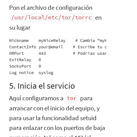
Pon el archivo de configuración
en
/usr/local/etc/tor/torrc
su lugar
Nickname    myNiceRelay    # Cambia "myNiceRelay" a a
ContactInfo your@email    # Escribe tu dirección de 
ORPort      443           # Podrías usar un puerto d
ExitRelay   0

SocksPort   0

5. Inicia el servicio
Aquí configuramos a
para
tor
arrancar con el inicio del equipo, y
para usar la funcionalidad setuid
para enlazar con los puertos de baja