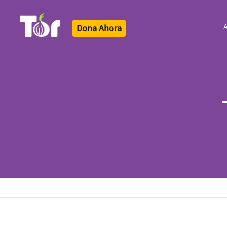
A
Dona Ahora
Tor Logo