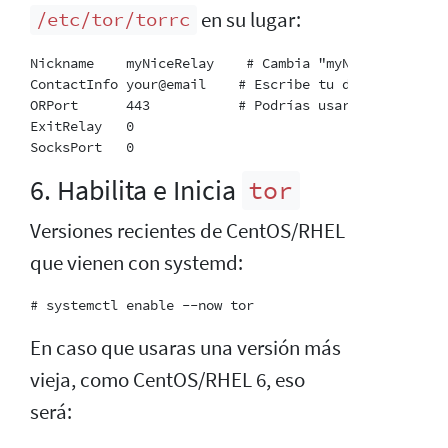
en su lugar:
/etc/tor/torrc
Nickname    myNiceRelay    # Cambia "myNiceRelay" a a
ContactInfo your@email    # Escribe tu dirección de 
ORPort      443           # Podrías usar un puerto d
ExitRelay   0

6. Habilita e Inicia
tor
Versiones recientes de CentOS/RHEL
que vienen con systemd:
En caso que usaras una versión más
vieja, como CentOS/RHEL 6, eso
será: