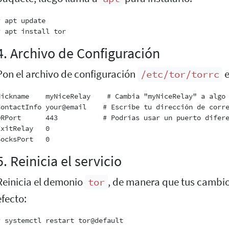
# apt update

4. Archivo de Configuración
Pon el archivo de configuración
e
/etc/tor/torrc
Nickname    myNiceRelay    # Cambia "myNiceRelay" a algo 
ContactInfo your@email    # Escribe tu dirección de corre
ORPort      443           # Podrías usar un puerto difere
ExitRelay   0

5. Reinicia el servicio
Reinicia el demonio
, de manera que tus cambio
tor
efecto: