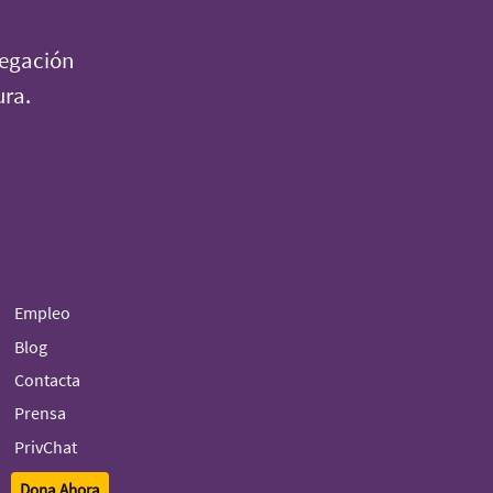
vegación
ura.
Empleo
Blog
Contacta
Prensa
PrivChat
Dona Ahora