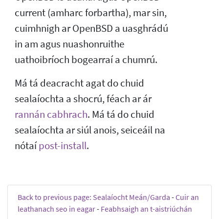
current (amharc forbartha), mar sin,
cuimhnigh ar OpenBSD a uasghrádú
in am agus nuashonruithe
uathoibríoch bogearraí a chumrú.
Má tá deacracht agat do chuid
sealaíochta a shocrú, féach ar ár
rannán cabhrach
. Má tá do chuid
sealaíochta ar siúl anois, seiceáil na
nótaí
post-install
.
Back to previous page: Sealaíocht Meán/Garda
-
Cuir an
leathanach seo in eagar
-
Feabhsaigh an t-aistriúchán