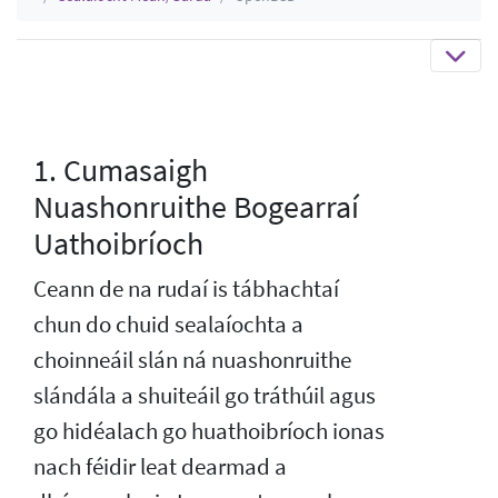
1. Cumasaigh
Nuashonruithe Bogearraí
Uathoibríoch
Ceann de na rudaí is tábhachtaí
chun do chuid sealaíochta a
choinneáil slán ná nuashonruithe
slándála a shuiteáil go tráthúil agus
go hidéalach go huathoibríoch ionas
nach féidir leat dearmad a