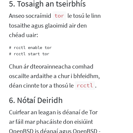
5. Tosaigh an tseirbhís
Anseo socraímid
le tosú le linn
tor
tosaithe agus glaoimid air den
chéad uair:
# rcctl enable tor

Chun ár dteorainneacha comhad
oscailte ardaithe a chur i bhfeidhm,
déan cinnte tor a thosú le
.
rcctl
6. Nótaí Deiridh
Cuirfear an leagan is déanaí de Tor
ar fáil mar phacáiste don eisiúint
OpenBSD is déanaí agus OpenBSD -