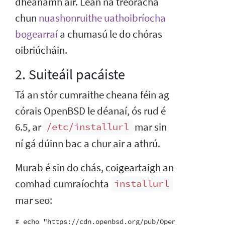
dhéanamh air. Lean na treoracha
chun
nuashonruithe uathoibríocha
bogearraí
a chumasú le do chóras
oibriúcháin.
2. Suiteáil pacáiste
Tá an stór cumraithe cheana féin ag
córais OpenBSD le déanaí, ós rud é
6.5, ar
mar sin
/etc/installurl
ní gá dúinn bac a chur air a athrú.
Murab é sin do chás, coigeartaigh an
comhad cumraíochta
installurl
mar seo: