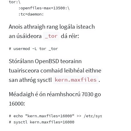
tor:\

    :openfiles-max=13500:\

Anois athraigh rang logála isteach
an úsáideora
dá réir:
_tor
Stórálann OpenBSD teorainn
tuairisceora comhaid leibhéal eithne
san athróg sysctl
.
kern.maxfiles
Méadaigh é ón réamhshocrú 7030 go
16000:
# echo "kern.maxfiles=16000" >> /etc/sysctl.conf
