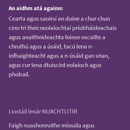
An aidhm atá againn:
Cearta agus saoirsí an duine a chur chun
cinn trí theicneolaíochtaí príobháideachais
agus anaithnideachta foinse oscailte a
chruthú agus a úsáid, tacú lena n-
infhaighteacht agus a n-úsáid gan srian,
agus cur lena dtuiscint eolaíoch agus
phobail.
Liostáil lenár NUACHTLITIR
Faigh nuashonruithe míosúla agus