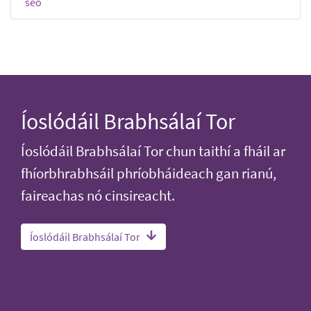
seo
Íoslódáil Brabhsálaí Tor
Íoslódáil Brabhsálaí Tor chun taithí a fháil ar
fhíorbhrabhsáil phríobháideach gan rianú,
faireachas nó cinsireacht.
Íoslódáil Brabhsálaí Tor