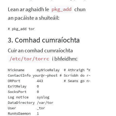
Lean ar aghaidh le
chun
pkg_add
an pacáiste a shuiteáil:
3. Comhad cumraíochta
Cuir an comhad cumraíochta
i bhfeidhm:
/etc/tor/torrc
Nickname      myNiceRelay  # Athraigh "myNiceRelay" 
ContactInfo your@r-phost # Scríobh do r-phost agus b
ORPort        443          # Seans go n-úsáidfidh tú
ExitRelay     0

SocksPort     0

Log notice    syslog

DataDirectory /var/tor

User          _tor
