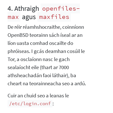
4. Athraigh
openfiles-
agus
max
maxfiles
De réir réamhshocraithe, coinníonn
OpenBSD teorainn sách íseal ar an
líon uasta comhad oscailte do
phróiseas. I gcás deamhan cosúil le
Tor, a osclaíonn nasc le gach
sealaíocht eile (thart ar 7000
athsheachadán faoi láthair), ba
cheart na teorainneacha seo a ardú.
Cuir an chuid seo a leanas le
:
/etc/login.conf