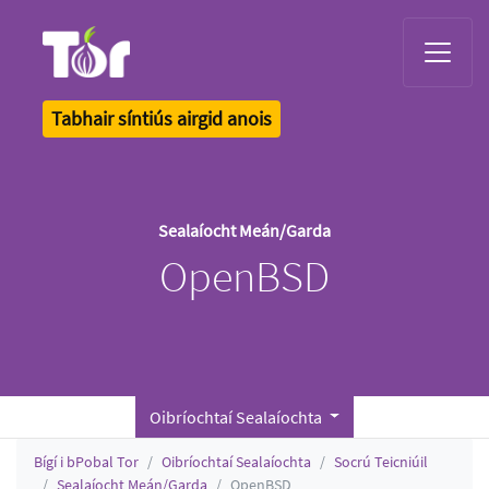
Tor Logo
Tabhair síntiús airgid anois
Sealaíocht Meán/Garda
OpenBSD
Oibríochtaí Sealaíochta
Bígí i bPobal Tor
Oibríochtaí Sealaíochta
Socrú Teicniúil
Sealaíocht Meán/Garda
OpenBSD