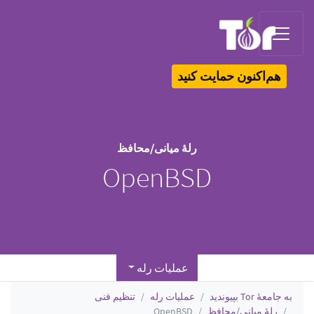
Tor Logo
هم‌اکنون حمایت کنید
رلهٔ میانی/محافظ
OpenBSD
عملیات رله
به جامعهٔ Tor بپیوندید
عملیات رله
تنظیم فنی
رلهٔ میانی/محافظ
OpenBSD