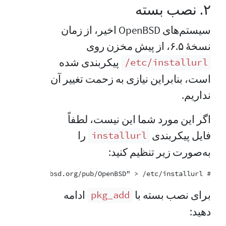
۲. نصب بسته
سیستم‌های OpenBSD اخیر، از زمان
نسخهٔ ۶.۵، از پیش مخزن روی
پیکربندی شده
‎/etc/installurl
است، بنابراین نیازی به زحمت تغییر آن
نداریم.
اگر این مورد شما این نیست، لطفاً
فایل پیکربندی
را
installurl
به‌صورت زیر تنظیم کنید:
# echo "https://cdn.openbsd.org/pub/OpenBSD" > /etc/installurl

برای نصب بسته با
ادامه
pkg_add
دهید: