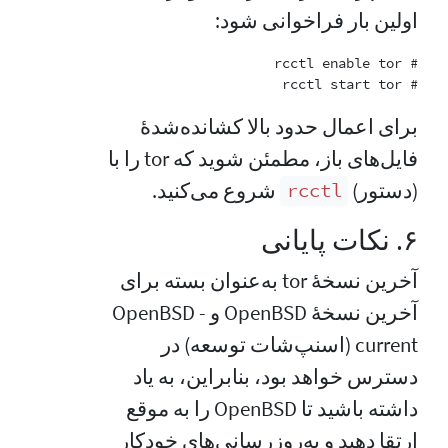
اولین بار فراخوانی شود:
# rcctl start tor

برای اعمال حدود بالا کشانده‌شدهٔ
فایل‌های باز، مطمئن شوید که tor را با
(دستور)
شروع می‌کنید.
rcctl
۶. نکات پایانی
آخرین نسخهٔ tor به‌عنوان بسته برای
آخرین نسخهٔ OpenBSD و OpenBSD -
current (اسنپ‌شات توسعه) در
دسترس خواهد بود، بنابراین، به یاد
داشته باشید تا OpenBSD را به موقع
ارتقا دهید و به‌روزرسانی‌های خودکار