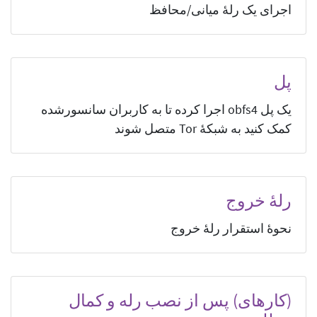
اجرای یک رلهٔ میانی/محافظ
پل
یک پل obfs4 اجرا کرده تا به کاربران سانسورشده
کمک کنید به شبکهٔ Tor متصل شوند
رلهٔ خروج
نحوهٔ استقرار رلهٔ خروج
(کار‌های) پس از نصب رله و کمال