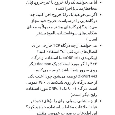
آیا می‌خواهید یک رلهٔ خروج یا غیر-خروج (پل/
محافظ/میانی) اجرا کنید؟
اگر می‌خواهید یک رلهٔ خروج اجرا کنید: چه
درگاه‌هایی را در سیاست خروج خود مجاز
می‌دانید؟ (درگاه‌های بیشتر معمولاً به معنای
شکایت‌های سوءاستفاده بالقوهٔ بیشتر
است.)
می‌خواهید از چه درگاه TCP خارجی برای
اتصال‌های دریافتی Tor استفاده کنید؟
(پیکربندی «ORPort»: ما استفاده از درگاه
۴۴۳ را اگر مورد استفادهٔ یک daemon دیگر
روی سرور شما نباشد، توصیه می‌کنیم.
ORPort 443 توصیه می‌شود چون اغلب یکی
از چند درگاه باز روی شبکه‌های WiFi عمومی
است. درگاه ۹۰۰۱ یک ORPort مورد استفاده
رایج دیگر است.)
از چه نشانی ایمیلی برای رله(های) خود در
فیلد اطلاعات مخاطب استفاده خواهید کرد؟
این اطلاعات به‌صورت عمومی منتشر