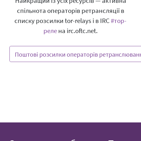
Найкращий із усіх ресурсів — активна
спільнота операторів ретрансляції в
списку розсилки tor-relays і в IRC
#тор-
реле
на irc.oftc.net.
Поштові розсилки операторів ретранслюван