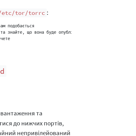
:
/etc/tor/torrc
ам подобається

та знайте, що вона буде опубліковано

чете

id
завантаження та
тися до нижчих портів,
чайний непривілейований