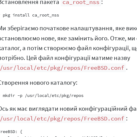
Встановлення пакета
:
ca_root_nss
Ми зберігаємо початкове налаштування, яке ви
встановлюємо нове, яке замінить його. Отже, м
каталог, а потім створюємо файл конфігурації, щ
потрібно. Цей файл конфігурації матиме назву
.
/usr/local/etc/pkg/repos/FreeBSD.conf
Створення нового каталогу:
Ось як має виглядати новий конфігураційний ф
:
/usr/local/etc/pkg/repos/FreeBSD.conf
reeBSD: {
