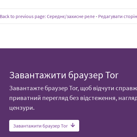
Back to previous page: Середнє/захисне реле
-
Редагувати сторі
Завантажити браузер Tor
Завантажте браузер Tor, щоб відчути справж
приватний перегляд без відстеження, нагля
цензури.
Завантажити браузер Tor