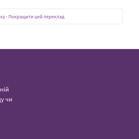
нку
-
Покращити цей переклад
ній
ду чи