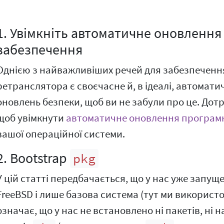
1. Увімкніть автоматичне оновленн
забезпечення
Однією з найважливіших речей для забезпеченн
ретранслятора є своєчасне й, в ідеалі, автомат
оновлень безпеки, щоб ви не забули про це. Дот
щоб увімкнути
автоматичне оновлення програм
вашої операційної системи.
2. Bootstrap
pkg
У цій статті передбачається, що у нас уже запущ
FreeBSD і лише базова система (тут ми використо
означає, що у нас не встановлено ні пакетів, ні 