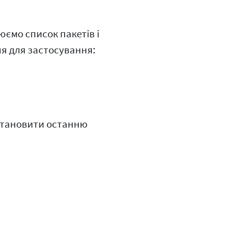
юємо список пакетів і
ня для застосування:
становити останню