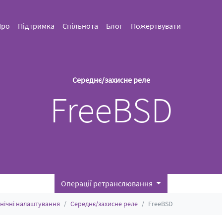
Про
Підтримка
Спільнота
Блог
Пожертвувати
Середнє/захисне реле
FreeBSD
Операції ретранслювання
хнічні налаштування
Середнє/захисне реле
FreeBSD