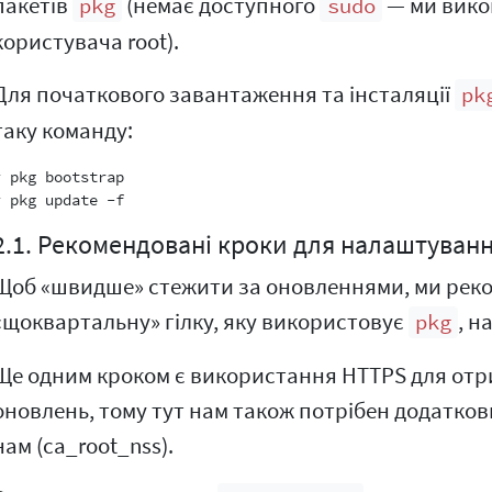
пакетів
(немає доступного
— ми викон
pkg
sudo
користувача root).
Для початкового завантаження та інсталяції
pk
таку команду:
# pkg bootstrap

2.1. Рекомендовані кроки для налаштуван
Щоб «швидше» стежити за оновленнями, ми рек
«щоквартальну» гілку, яку використовує
, н
pkg
Ще одним кроком є використання HTTPS для отр
оновлень, тому тут нам також потрібен додатко
нам (ca_root_nss).