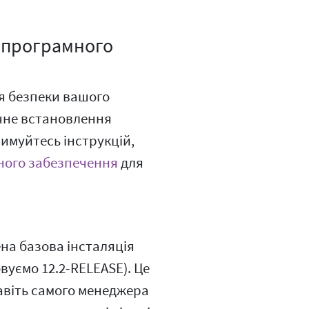
я програмного
я безпеки вашого
ичне встановлення
римуйтесь інструкцій,
ного забезпечення
для
ена базова інсталяція
вуємо 12.2-RELEASE). Це
навіть самого менеджера