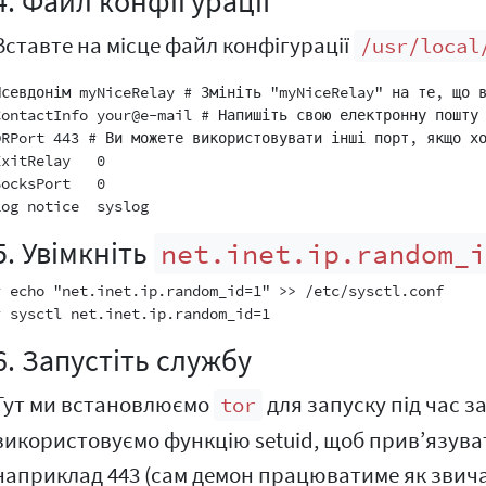
4. Файл конфігурації
Вставте на місце файл конфігурації
/usr/local
Псевдонім myNiceRelay # Змініть "myNiceRelay" на те, що в
ContactInfo your@e-mail # Напишіть свою електронну пошту 
ORPort 443 # Ви можете використовувати інші порт, якщо хо
ExitRelay   0

SocksPort   0

5. Увімкніть
net.inet.ip.random_
# echo "net.inet.ip.random_id=1" >> /etc/sysctl.conf

6. Запустіть службу
Тут ми встановлюємо
для запуску під час 
tor
використовуємо функцію setuid, щоб прив’язува
наприклад 443 (сам демон працюватиме як зви