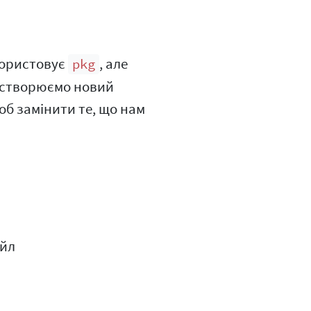
користовує
, але
pkg
и створюємо новий
об замінити те, що нам
айл