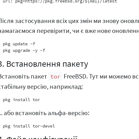
  url: pkg+https://pkg.freebsd.org/${ABI}/latest

Після застосування всіх цих змін ми знову оновл
намагаємося перевірити, чи є вже нове оновлен
# pkg update -f

3. Встановлення пакету
Встановіть пакет
FreeBSD. Тут ми можемо в
tor
стабільну версію, наприклад:
... або встановіть альфа-версію: