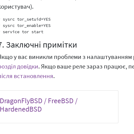
користувач).
# sysrc tor_setuid=YES

# sysrc tor_enable=YES

7. Заключні примітки
Якщо у вас виникли проблеми з налаштуванням 
розділ довідки
. Якщо ваше реле зараз працює, п
після встановлення
.
DragonFlyBSD / FreeBSD /
HardenedBSD