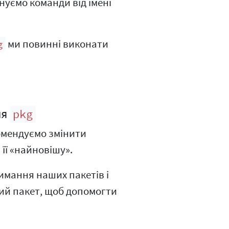
уємо команди від імені
ми повинні виконати
g
ня
pkg
омендуємо змінити
а її «найновішу».
имання наших пакетів і
вий пакет, щоб допомогти