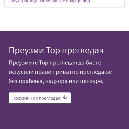
ову страницу
-
Побољшајте овај превод
Преузми Тор прегледач
Преузмите Тор прегледач да бисте
искусили право приватно прегледање
без праћења, надзора или цензуре.
Преузми Тор прегледач