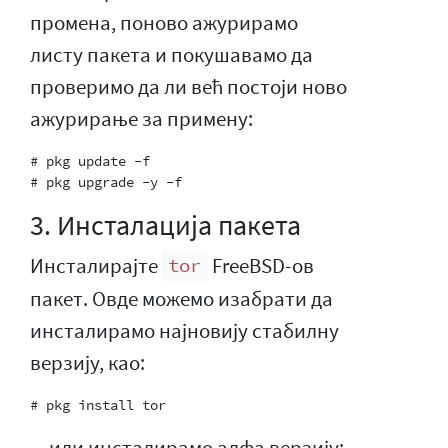
промена, поново ажурирамо
листу пакета и покушавамо да
проверимо да ли већ постоји ново
ажурирање за примену:
# pkg update -f

3. Инсталација пакета
Инсталирајте
FreeBSD-ов
tor
пакет. Овде можемо изабрати да
инсталирамо најновију стабилну
верзију, као:
... или инсталирамо алфа верзију: