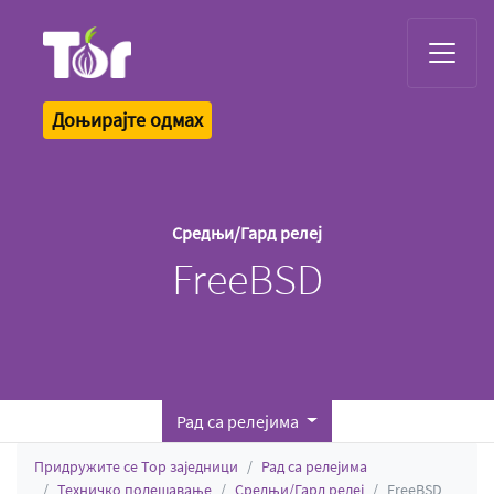
Tor Logo
Доњирајте одмах
Средњи/Гард релеј
FreeBSD
Рад са релејима
Придружите се Тор заједници
Рад са релејима
Техничко подешавање
Средњи/Гард релеј
FreeBSD