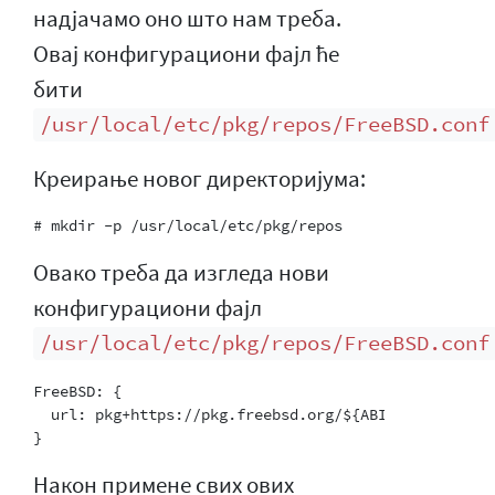
надјачамо оно што нам треба.
Овај конфигурациони фајл ће
бити
/usr/local/etc/pkg/repos/FreeBSD.conf
Креирање новог директоријума:
Овако треба да изгледа нови
конфигурациони фајл
/usr/local/etc/pkg/repos/FreeBSD.conf
FreeBSD: {

  url: pkg+https://pkg.freebsd.org/${ABI}/latest

Након примене свих ових