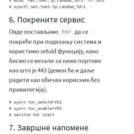
# echo "net.inet.ip.random_id=1" >> /etc/sysctl.conf

6. Покрените сервис
Овде постављамо
да се
tor
покреће при подизању система и
користимо setuid функцију, како
бисмо се везали за ниже портове
као што је 443 (демон ће и даље
радити као обичан корисник без
привилегија).
# sysrc tor_setuid=YES

# sysrc tor_enable=YES

7. Завршне напомене