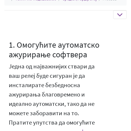
1. Омогућите аутоматско
ажурирање софтвера
Једна од најважнијих ствари да
ваш релеј буде сигуран је да
инсталирате безбедносна
ажурирања благовремено и
идеално аутоматски, тако да не
можете заборавити на то.
Пратите упутства да омогућите