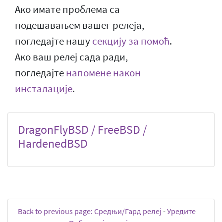
Ако имате проблема са
подешавањем вашег релеја,
погледајте нашу
секцију за помоћ
.
Ако ваш релеј сада ради,
погледајте
напомене након
инсталације
.
DragonFlyBSD / FreeBSD /
HardenedBSD
Back to previous page: Средњи/Гард релеј
-
Уредите