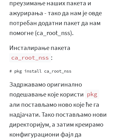
преузимање наших пакета и
ажурирања - тако да нам је овде
потребан додатни пакет да нам
помогне (ca_root_nss).
Инсталирање пакета
:
ca_root_nss
Задржавамо оригинално
подешавање које користи
pkg
али постављамо ново које ће га
надјачати. Тако постављамо нови
директоријум, а затим креирамо
конфигурациони фајл да