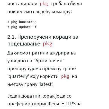
инсталирали
требало би да
pkg
покренемо следећу команду:
# pkg bootstrap

2.1. Препоручени кораци за
подешавање
pkg
Да бисмо пратили ажурирања
узводно на "бржи начин"
препоручујемо промену гране
'quarterly' коју користи
на
pkg
његову грану 'latest'.
Један додатни корак је да се
преферира коришћење HTTPS за