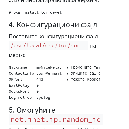
4. Конфигурациони фајл
Поставите конфигурациони фајл
на
/usr/local/etc/tor/torrc
место:
Nickname    myNiceRelay  # Промените "myNiceRelay" у
ContactInfo your@e-mail  # Упишите ваш е-маил и буди
ORPort      443          # Можете користити други пор
ExitRelay   0

SocksPort   0

5. Омогућите
net.inet.ip.random_id