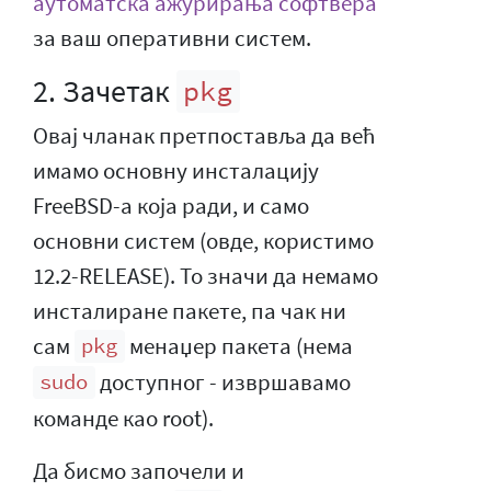
аутоматска ажурирања софтвера
за ваш оперативни систем.
2. Зачетак
pkg
Овај чланак претпоставља да већ
имамо основну инсталацију
FreeBSD-а која ради, и само
основни систем (овде, користимо
12.2-RELEASE). То значи да немамо
инсталиране пакете, па чак ни
сам
менаџер пакета (нема
pkg
доступног - извршавамо
sudo
команде као root).
Да бисмо започели и