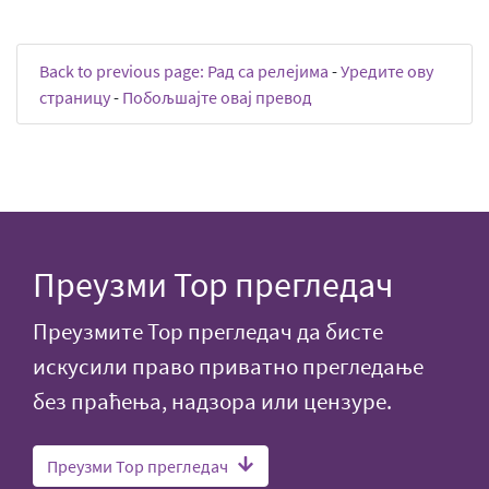
Back to previous page: Рад са релејима
-
Уредите ову
страницу
-
Побољшајте овај превод
Преузми Тор прегледач
Преузмите Тор прегледач да бисте
искусили право приватно прегледање
без праћења, надзора или цензуре.
Преузми Тор прегледач