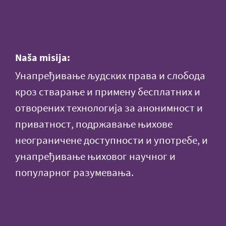
Naša misija:
Унапређивање људских права и слобода
кроз стварање и примену бесплатних и
отворених технологија за анонимност и
приватност, подржавање њихове
неограничене доступности и употребе, и
унапређивање њиховог научног и
популарног разумевања.