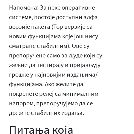
Напомена: За неке оперативне
системе, постоје доступни алфа
верзије пакета (Тор верзије са
новим функцијама које још нису
сматране стабилним). Ове су
препоручене само за људе који су
жељни да тестирају и пријављују
грешке у најновијим издањима/
функцијама. Ако желите да
покренете релеј са минималним
напором, препоручујемо да се
држите стабилних издања.
Питања која