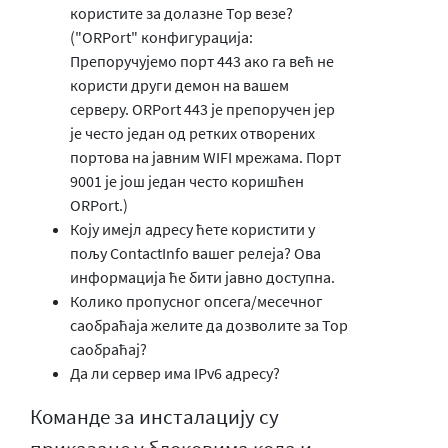
користите за долазне Тор везе?
("ORPort" конфигурација:
Препоручујемо порт 443 ако га већ не
користи други демон на вашем
серверу. ORPort 443 је препоручен јер
је често један од ретких отворених
портова на јавним WIFI мрежама. Порт
9001 је још један често коришћен
ORPort.)
Коју имејл адресу ћете користити у
пољу ContactInfo вашег релеја? Ова
информација ће бити јавно доступна.
Колико пропусног опсега/месечног
саобраћаја желите да дозволите за Тор
саобраћај?
Да ли сервер има IPv6 адресу?
Команде за инсталацију су