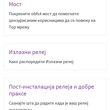
Мост
Покрените obfs4 мост да помогнете
цензурисаним корисницима да се повежу на
Тор мрежу
Излазни релеј
Како распоредити Излазни релеј
Пост-инсталација релеја и добре
праксе
Сазнајте шта да радите када је ваш релеј
инсталиран