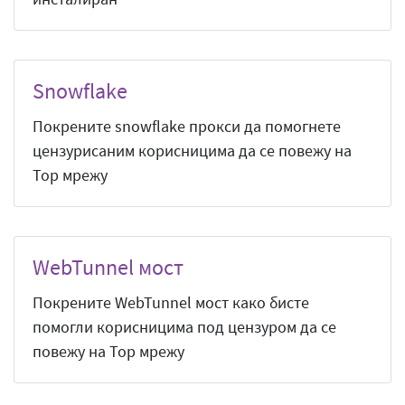
Snowflake
Покрените snowflake прокси да помогнете
цензурисаним корисницима да се повежу на
Тор мрежу
WebTunnel мост
Покрените WebTunnel мост како бисте
помогли корисницима под цензуром да се
повежу на Тор мрежу