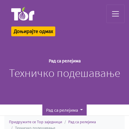
Tor Logo
Доњирајте одмах
Рад са релејима
Техничко подешавање
Рад са релејима
Придружите се Тор заједници
Рад са релејима
Техничко подешавање