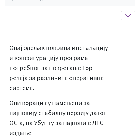
Овај одељак покрива инсталацију
и конфигурацију програма
потребног за покретање Тор
релеја за различите оперативне
системе.
Ови кораци су намењени за
најновију стабилну верзију датог
ОС-а, на Убунту за најновије ЛТС
издање.