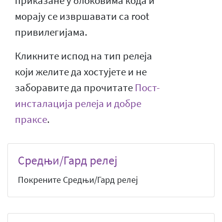
приказане у блоковима кода и
морају се извршавати са root
привилегијама.
Кликните испод на тип релеја
који желите да хостујете и не
заборавите да прочитате
Пост-
инсталација релеја и добре
праксе
.
Средњи/Гард релеј
Покрените Средњи/Гард релеј