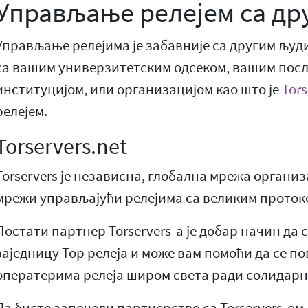
Управљање релејем са др
Управљање релејима је забавније са другим љу
са вашим универзитетским одсеком, вашим пос
институцијом, или организацијом као што је
Tors
релејем.
Torservers.net
Torservers је независна, глобална мрежа организ
мрежи управљајући релејима са великим проток
Постати партнер Torservers-а је добар начин да 
заједницу Тор релеја и може вам помоћи да се п
оператерима релеја широм света ради солидарн