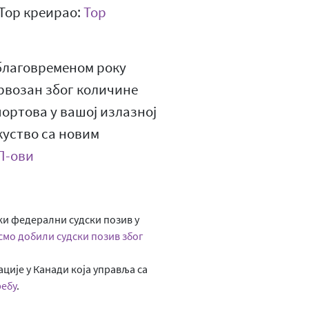
 Тор креирао:
Тор
 благовременом року
нервозан због количине
ортова у вашој излазној
куство са новим
П-ови
чки федерални судски позив у
смо добили судски позив због
ције у Канади која управља са
ребу
.