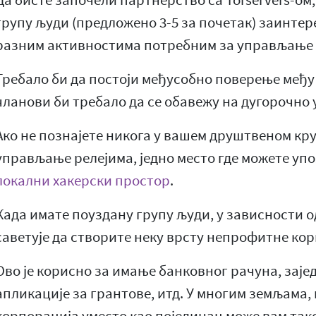
Да бисте започели партнерство са Torservers-ом,
групу људи (предложено 3-5 за почетак) заинтер
разним активностима потребним за управљање 
Требало би да постоји међусобно поверење међу 
чланови би требало да се обавежу на дугорочно
Ако не познајете никога у вашем друштвеном кру
управљање релејима, једно место где можете упо
локални хакерски простор
.
Када имате поуздану групу људи, у зависности о
саветује да створите неку врсту непрофитне кор
Ово је корисно за имање банковног рачуна, зај
апликације за грантове, итд. У многим земљама,