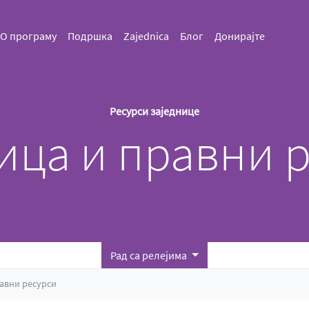
О програму
Подршка
Zajednica
Блог
Донирајте
Ресурси заједнице
ица и правни 
Рад са релејима
равни ресурси