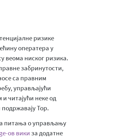
отенцијалне ризике
ећину оператера у
у веома ниског ризика.
 правне забринутости,
 носе са правним
ребу, управљајући
 и читајући неке од
и подржавају Тор.
на питања о управљању
ge-ов вики
за додатне