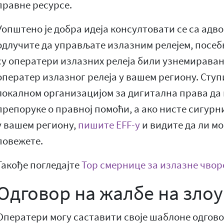
правне ресурсе.
Уопштено је добра идеја консултовати се са адв
одлучите да управљате излазним релејем, посебн
су оператери излазних релеја били узнемиравани
оператер излазног релеја у вашем региону. Ступ
локалном организацијом за дигитална права да 
препоруке о правној помоћи, а ако нисте сигурн
у вашем региону,
пишите EFF-у
и видите да ли мо
повежете.
Такође погледајте
Тор смернице за излазне чвор
Одговор на жалбе на зло
Оператери могу саставити своје шаблоне одгово