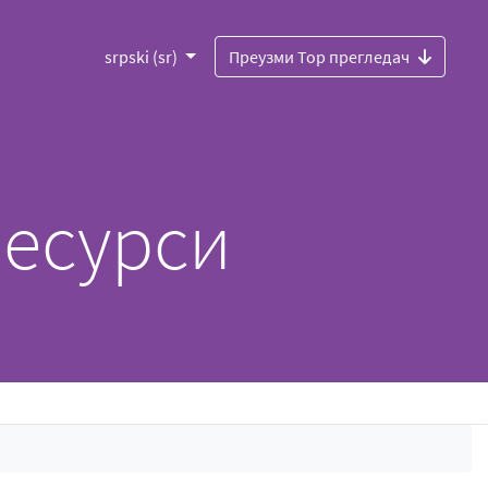
srpski (sr)
Преузми Тор прегледач
ресурси