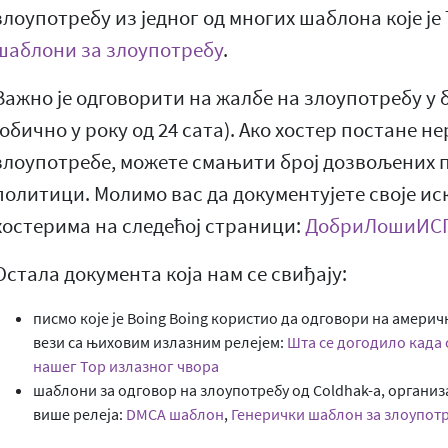
злоупотребу из једног од многих шаблона које је
шаблони за злоупотребу
.
Важно је одговорити на жалбе на злоупотребу у
(обично у року од 24 сата). Ако хостер постане 
злоупотребе, можете смањити број дозвољених п
политици. Молимо вас да документујете своје ис
хостерима на следећој страници:
ДобриЛошиИС
Остала документа која нам се свиђају:
писмо које је Boing Boing користио да одговори на амери
вези са њиховим излазним релејем:
Шта се догодило када 
нашег Тор излазног чвора
шаблони за одговор на злоупотребу од Coldhak-а, организа
више релеја:
DMCA шаблон
,
Генерички шаблон за злоупот