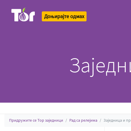
Доњирајте одмах
Tor Logo
Заједн
Придружите се Тор заједници
Рад са релејима
Заједница и п