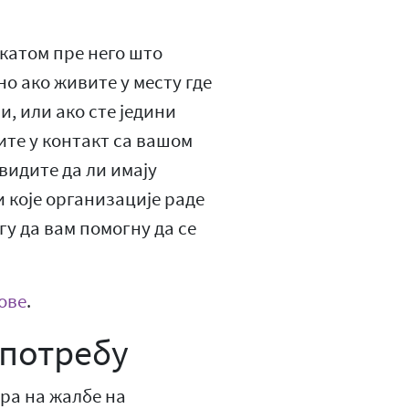
окатом пре него што
о ако живите у месту где
, или ако сте једини
ите у контакт са вашом
видите да ли имају
и које организације раде
гу да вам помогну да се
ове
.
употребу
ра на жалбе на