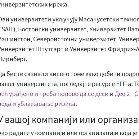
универзитетских мрежа.
Ови универзитети укључују Масачусетски техно
CSAIL), Бостонски универзитет, Универзитет Ват
Вашингтон, Североисточни универзитет, Универ
Универзитет Штутгарт и Универзитет Фридрих-
Нирнберг.
Да бисте сазнали више о томе како добити подрш
вашег универзитета, погледајте ресурсе EFF-а: 
већ урађено и треба поново да се деси
и
Део 2 - 
леда и ублажавање ризика
.
У вашој компанији или организа
Ако радите у компанији или организацији која ј