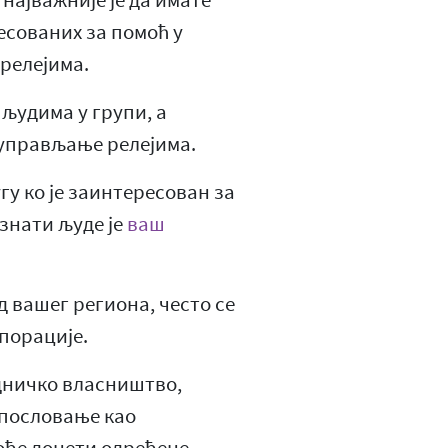
 најважније је да имате
есованих за помоћ у
релејима.
људима у групи, а
 управљање релејима.
гу ко је заинтересован за
знати људе је
ваш
д вашег региона, често се
порације.
едничко власништво,
 пословање као