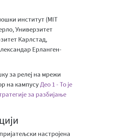
лошки институт (MIT
ерло, Универзитет
зитет Карлстад,
Александар Ерланген-
ку за релеј на мрежи
Тор на кампусу
Део 1 - То је
Стратегије за разбијање
цији
е пријатељски настројена