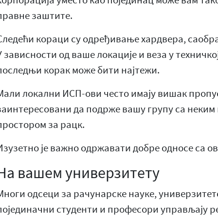
корпорација уместо као појединац може вам так
правне заштите.
Следећи кораци су одређивање хардвера, саобра
У зависности од ваше локације и веза у техничкој
последњи корак може бити најтежи.
Мали локални ИСП-ови често имају вишак пропус
заинтересовани да подрже вашу групу са неким
простором за рацк.
Изузетно је важно одржавати добре односе са о
На вашем универзитету
Многи одсеци за рачунарске науке, универзитет
појединачни студенти и професори управљају р