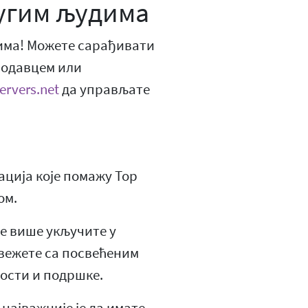
угим људима
дима! Можете сарађивати
лодавцем или
ervers.net
да управљате
ација које помажу Тор
ом.
се више укључите у
овежете са посвећеним
ости и подршке.