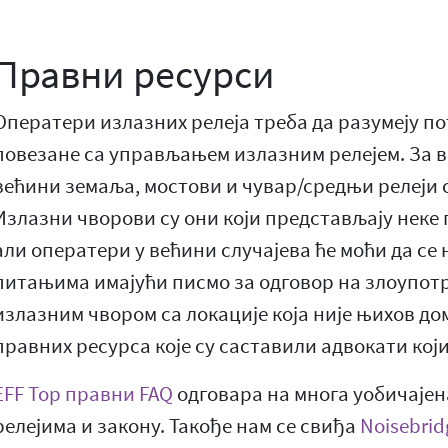
Правни ресурси
Оператери излазних релеја треба да разумеју п
повезане са управљањем излазним релејем. За в
већини земаља, мостови и чувар/средњи релеји с
Излазни чворови су они који представљају неке
али оператери у већини случајева ће моћи да се
питањима имајући писмо за одговор на злоупот
излазним чвором са локације која није њихов дом
правних ресурса које су саставили адвокати кој
EFF Тор правни FAQ
одговара на многа уобичаје
релејима и закону. Такође нам се свиђа
Noisebrid