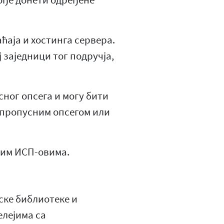
ође донети одређене
ћаја и хостинга сервера.
 заједници тог подручја,
ног опсега и могу бити
 пропусним опсегом или
вим ИСП-овима.
ске библиотеке и
елејима са