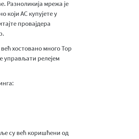
е. Разноликија мрежа је
о који АС купујете у
итајте провајдера
р.
е већ хостовано много Тор
 не управљати релејем
инга:
мље су већ коришћени од