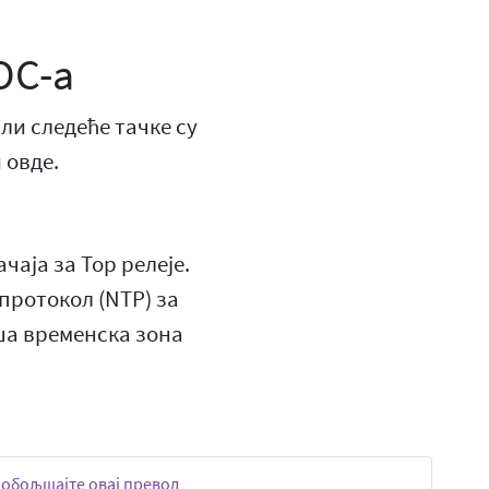
ОС-а
ли следеће тачке су
 овде.
аја за Тор релеје.
протокол (NTP) за
ша временска зона
обољшајте овај превод