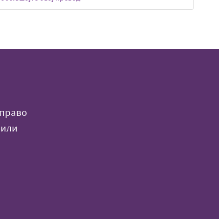
 право
 или