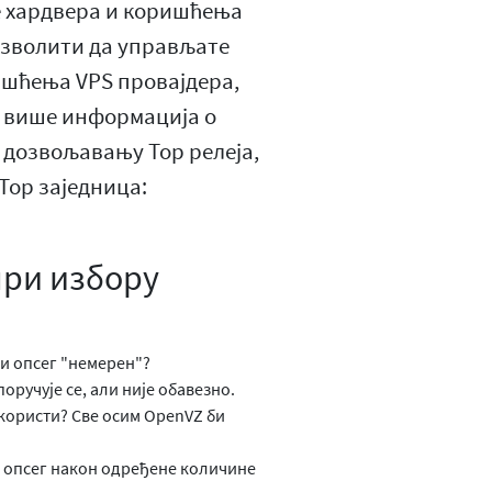
е хардвера и коришћења
озволити да управљате
ишћења VPS провајдера,
а више информација о
 дозвољавању Тор релеја,
Тор заједница:
при избору
ни опсег "немерен"?
оручује се, али није обавезно.
 користи? Све осим OpenVZ би
и опсег након одређене количине