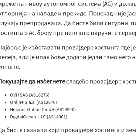
мреже на нивоу аутономног система (АС) и држав
отпорнија на нападе и прекиде. Понекад није јасн
случају препродаваца. Да бисте били сигурни, п
хостинга о АС броју пре него што наручите серве
Најбоље је избегавати провајдере хостинга где ј
релеја, али је ипак боље додати један тамо него
уопште.
Покушајте да избегнете
следеће провајдере хост
OVH SAS (AS16276)
Online S.a.s. (AS12876)
Hetzner Online GmbH (AS24940)
DigitalOcean, LLC (AS14061)
Да бисте сазнали који провајдери хостинга и зе