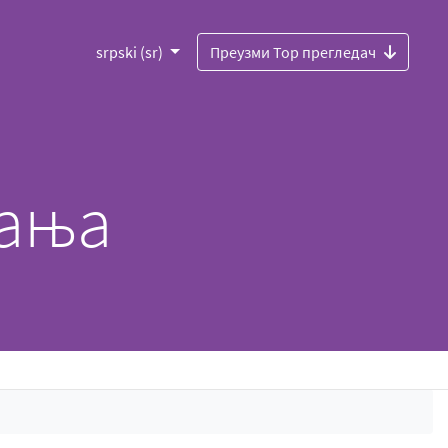
srpski (sr)
Преузми Тор прегледач
рања