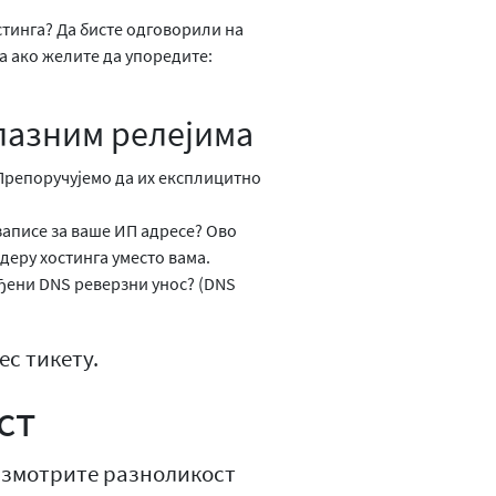
стинга? Да бисте одговорили на
а ако желите да упоредите:
лазним релејима
 Препоручујемо да их експлицитно
аписе за ваше ИП адресе? Ово
еру хостинга уместо вама.
ђени DNS реверзни унос? (DNS
с тикету.
ст
азмотрите разноликост