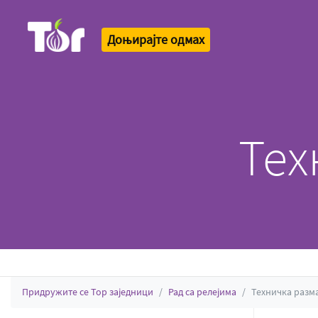
Доњирајте одмах
Tor Logo
Тех
Придружите се Тор заједници
Рад са релејима
Техничка разм