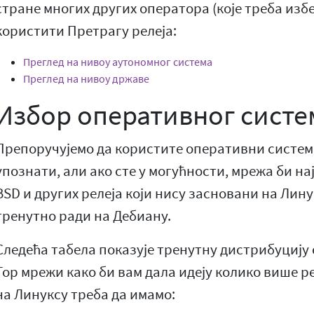
стране многих других оператора (које треба изб
користити Претрагу релеја:
Преглед на нивоу аутономног система
Преглед на нивоу државе
Избор оперативног систе
Препоручујемо да користите оперативни систем 
упознати, али ако сте у могућности, мрежа би н
BSD и других релеја који нису засновани на Лину
тренутно ради на Дебиану.
Следећа табела показује тренутну дистрибуцију
Тор мрежи како би вам дала идеју колико више р
на Линуксу треба да имамо: