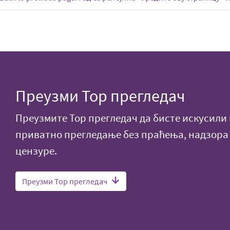
Преузми Тор прегледач
Преузмите Тор прегледач да бисте искусили
приватно прегледање без праћења, надзора
цензуре.
Преузми Тор прегледач