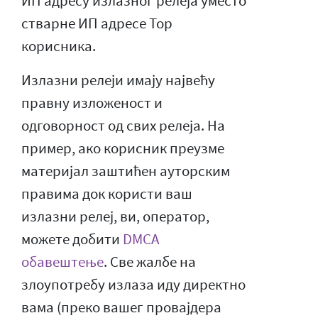
ИП адресу излазног релеја уместо
стварне ИП адресе Тор
корисника.
Излазни релеји имају највећу
правну изложеност и
одговорност од свих релеја. На
пример, ако корисник преузме
материјал заштићен ауторским
правима док користи ваш
излазни релеј, ви, оператор,
можете добити
DMCA
обавештење
. Све жалбе на
злоупотребу излаза иду директно
вама (преко вашег провајдера