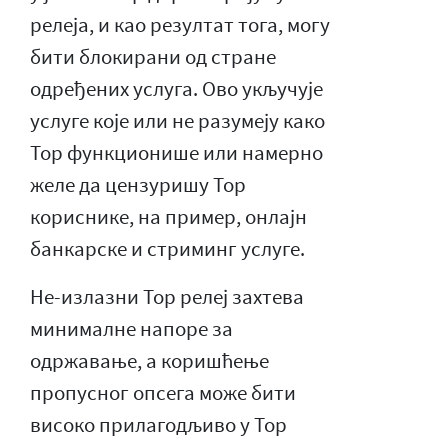
релеја, и као резултат тога, могу
бити блокирани од стране
одређених услуга. Ово укључује
услуге које или не разумеју како
Тор функционише или намерно
желе да цензуришу Тор
кориснике, на пример, онлајн
банкарске и стриминг услуге.
Не-излазни Тор релеј захтева
минималне напоре за
одржавање, а коришћење
пропусног опсега може бити
високо прилагодљиво у Тор