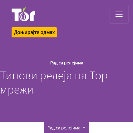
Tor Logo
Доњирајте одмах
Рад са релејима
Типови релеја на Тор
мрежи
Рад са релејима