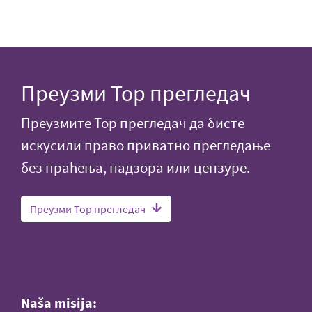
Преузми Тор прегледач
Преузмите Тор прегледач да бисте
искусили право приватно прегледање
без праћења, надзора или цензуре.
Преузми Тор прегледач
Naša misija: