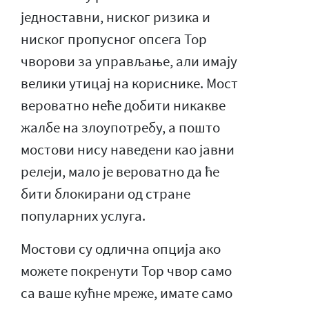
једноставни, ниског ризика и
ниског пропусног опсега Тор
чворови за управљање, али имају
велики утицај на кориснике. Мост
вероватно неће добити никакве
жалбе на злоупотребу, а пошто
мостови нису наведени као јавни
релеји, мало је вероватно да ће
бити блокирани од стране
популарних услуга.
Мостови су одлична опција ако
можете покренути Тор чвор само
са ваше кућне мреже, имате само