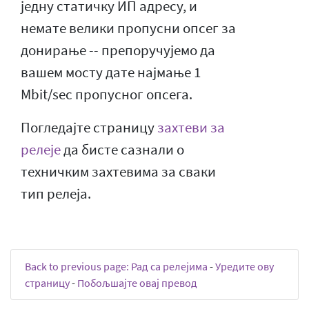
једну статичку ИП адресу, и
немате велики пропусни опсег за
донирање -- препоручујемо да
вашем мосту дате најмање 1
Mbit/sec пропусног опсега.
Погледајте страницу
захтеви за
релеје
да бисте сазнали о
техничким захтевима за сваки
тип релеја.
Back to previous page: Рад са релејима
-
Уредите ову
страницу
-
Побољшајте овај превод