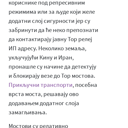
кориснике под репресивним
режимима или за људе који желе
додатни слој сигурности јер су
забринути да ће неко препознати
да контактирају јавну Тор релеј
ИП адресу. Неколико земаља,
укључујући Кину и Иран,
пронашле су начине да детектују
и блокирају везе до Тор мостова.
Прикључни транспорти
, посебна
врста моста, решавају ово
додавањем додатног слоја
замагљивања.
Мостови су релативно