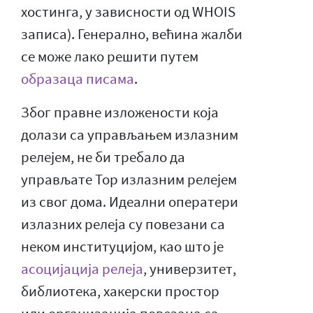
хостинга, у зависности од WHOIS
записа). Генерално, већина жалби
се може лако решити путем
образаца писама
.
Због правне изложености која
долази са управљањем излазним
релејем, не би требало да
управљате Тор излазним релејем
из свог дома. Идеални оператери
излазних релеја су повезани са
неком институцијом, као што је
асоцијација релеја
, универзитет,
библиотека, хакерски простор