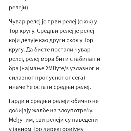
релеји)
Чувар релеј је први релеј (скок) у
Тор кругу. Средњи релеј је релеј
који делује као други скок у Тор
кругу. Да бисте постали чувар
релеј, релеј мора бити стабилан и
брз (најмање 2MByte/s узлазног и
силазног пропусног опсега)
иначе ће остати средњи релеј.
Гарди и средњи релеји обично не
добијају жалбе на злоупотребу.
Међутим, сви релеји су наведени
у јавном Тор директоријуму