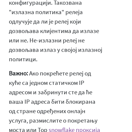
конфигурацији. Такозвана
"излазна политика" релеја
одлучује да ли је релеј који
дозвољава клијентима да излазе
или не. Не-излазни релеј не
дозвољава излаз у својој излазној
политици.
Важно:
Ако покрећете релеј од
куће са једном статичком IP
адресом и забринути сте да ће
ваша IP адреса бити блокирана
од стране одређених онлајн
услуга, размислите о покретању
моста или Тор
snowflake проксија