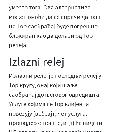
уместо тога. Ова алтернатива
може помоћи да се спречи да ваш
не-Тор саобраћај буде погрешно
блокиран као да долази од Тор
релеја.
Izlazni relej
Излазни релеј је последњи релеј у
Тор кругу, онај који шаље
саобраћај до његовог одредишта.
Услуге којима се Тор клијенти
повезују (вебсајт, чет услуга,
провајдер е-поште, итд) ће видети