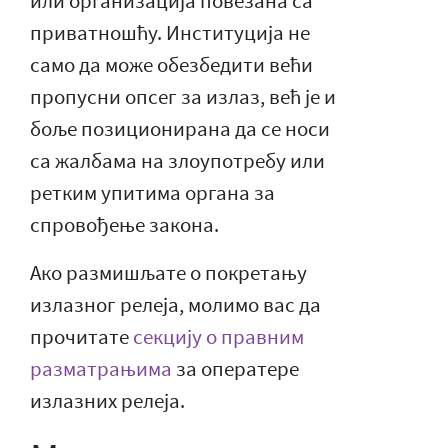
или организација повезана са
приватношћу. Институција не
само да може обезбедити већи
пропусни опсег за излаз, већ је и
боље позиционирана да се носи
са жалбама на злоупотребу или
ретким упитима органа за
спровођење закона.
Ако размишљате о покретању
излазног релеја, молимо вас да
прочитате
секцију о правним
разматрањима
за оператере
излазних релеја.