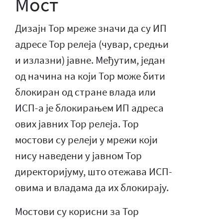
Мост
Дизајн Тор мреже значи да су ИП
адресе Тор релеја (чувар, средњи
и излазни) јавне. Међутим, један
од начина на који Тор може бити
блокиран од стране влада или
ИСП-а је блокирањем ИП адреса
ових јавних Тор релеја. Тор
мостови су релеји у мрежи који
нису наведени у јавном Тор
директоријуму, што отежава ИСП-
овима и владама да их блокирају.
Мостови су корисни за Тор