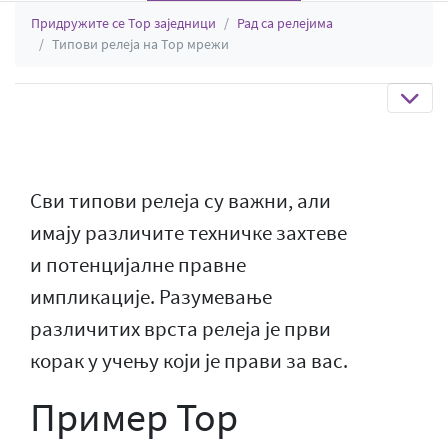
Придружите се Тор заједници
Рад са релејима
Типови релеја на Тор мрежи
Сви типови релеја су важни, али
имају различите техничке захтеве
и потенцијалне правне
импликације. Разумевање
различитих врста релеја је први
корак у учењу који је прави за вас.
Пример Тор