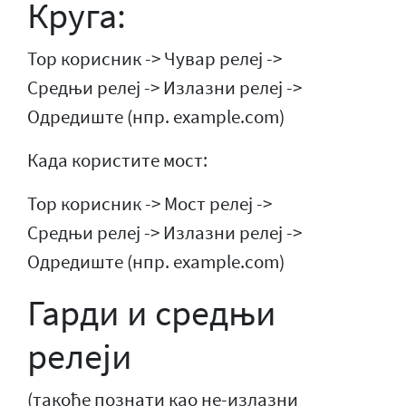
Круга:
Тор корисник -> Чувар релеј ->
Средњи релеј -> Излазни релеј ->
Одредиште (нпр. example.com)
Када користите мост:
Тор корисник -> Мост релеј ->
Средњи релеј -> Излазни релеј ->
Одредиште (нпр. example.com)
Гарди и средњи
релеји
(такође познати као не-излазни