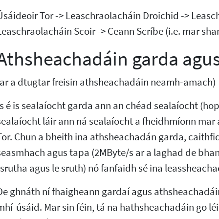
Úsáideoir Tor -> Leaschraolacháin Droichid -> Leasc
Leaschraolacháin Scoir -> Ceann Scríbe (i.e. mar sh
Athsheachadáin garda agus
(ar a dtugtar freisin athsheachadáin neamh-amach)
Is é is sealaíocht garda ann an chéad sealaíocht (hop) 
sealaíocht láir ann ná sealaíocht a fheidhmíonn mar 
Tor. Chun a bheith ina athsheachadán garda, caithfid
seasmhach agus tapa (2MByte/s ar a laghad de bhan
tsrutha agus le sruth) nó fanfaidh sé ina leassheacha
De ghnáth ní fhaigheann gardaí agus athsheachadái
mhí-úsáid. Mar sin féin, tá na hathsheachadáin go léir