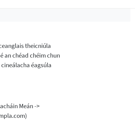
eanglais theicniúla
s é an chéad chéim chun
a cineálacha éagsúla
lacháin Meán ->
ampla.com)