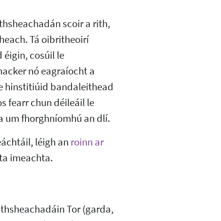
thsheachadán scoir a rith,
heach. Tá oibritheoirí
éigin, cosúil le
 hacker nó eagraíocht a
e hinstitiúid bandaleithead
s fearr chun déileáil le
a um fhorghníomhú an dlí.
chtáil, léigh an
roinn ar
hta imeachta.
 athsheachadáin Tor (garda,