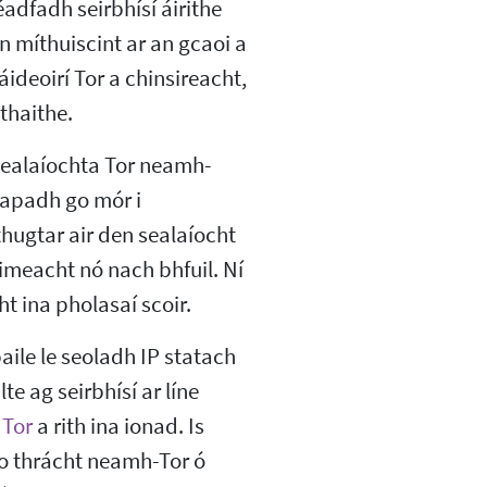
éadfadh seirbhísí áirithe
n míthuiscint ar an gcaoi a
ideoirí Tor a chinsireacht,
thaithe.
sealaíochta Tor neamh-
eapadh go mór i
hugtar air den sealaíocht
 imeacht nó nach bhfuil. Ní
ina pholasaí scoir.
ile le seoladh IP statach
te ag seirbhísí ar líne
 Tor
a rith ina ionad. Is
 do thrácht neamh-Tor ó