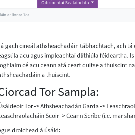
Oibríochtaí Sealaíochta
in ar líonra Tor
Tá gach cineál athsheachadáin tábhachtach, ach tá c
éagsúla acu agus impleachtaí dlíthiúla féideartha. I
foghlaim cé acu ceann atá ceart duitse a thuiscint n
athsheachadáin a thuiscint.
Ciorcad Tor Sampla:
Úsáideoir Tor -> Athsheachadán Garda -> Leaschrao
Leaschraolacháin Scoir -> Ceann Scríbe (i.e. mar sh
Agus droichead á úsáid: