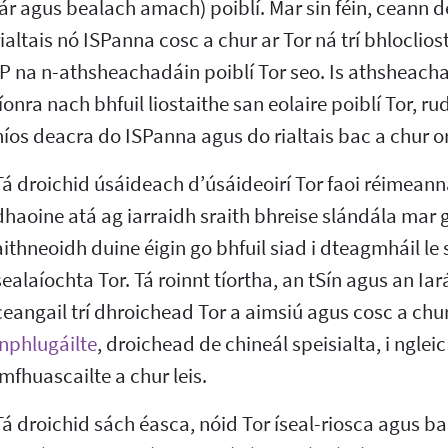
lár agus bealach amach) poiblí. Mar sin féin, ceann de 
rialtais nó ISPanna cosc a chur ar Tor ná trí bhlocli
IP na n-athsheachadáin poiblí Tor seo. Is athsheacha
líonra nach bhfuil liostaithe san eolaire poiblí Tor, r
níos deacra do ISPanna agus do rialtais bac a chur o
Tá droichid úsáideach d’úsáideoirí Tor faoi réimean
dhaoine atá ag iarraidh sraith bhreise slándála mar g
aithneoidh duine éigin go bhfuil siad i dteagmháil le 
sealaíochta Tor. Tá roinnt tíortha, an tSín agus an Ia
ceangail trí dhroichead Tor a aimsiú agus cosc a chu
inphlugáilte
, droichead de chineál speisialta, i ngleic 
imfhuascailte a chur leis.
Tá droichid sách éasca, nóid Tor íseal-riosca agus ba