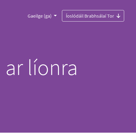
Gaeilge (ga)
Íoslódáil Brabhsálaí Tor
ar líonra