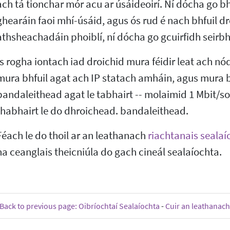
ach tá tionchar mór acu ar úsáideoirí. Ní dócha go 
ghearáin faoi mhí-úsáid, agus ós rud é nach bhfuil dr
athsheachadáin phoiblí, ní dócha go gcuirfidh seirbh
Is rogha iontach iad droichid mura féidir leat ach nód 
mura bhfuil agat ach IP statach amháin, agus mura 
bandaleithead agat le tabhairt -- molaimid 1 Mbit/so
thabhairt le do dhroichead. bandaleithead.
Féach le do thoil ar an leathanach
riachtanais sealaí
na ceanglais theicniúla do gach cineál sealaíochta.
Back to previous page: Oibríochtaí Sealaíochta
-
Cuir an leathanach