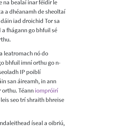
na bealaí inar féidir le
osta a dhéanamh de sheoltaí
dáin iad droichid Tor sa
ud a fhágann go bhfuil sé
rthu.
na leatromach nó do
o bhfuil imní orthu go n-
seoladh IP poiblí
ráin san áireamh, in ann
r orthu. Téann
iompróirí
leis seo trí shraith bhreise
ndaleithead íseal a oibriú,