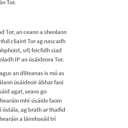
án Tor.
cad Tor, an ceann a sheolann
fuil cliaint Tor ag nascadh
phoist, srl) feicfidh siad
oladh IP an úsáideora Tor.
 agus an dliteanas is mó as
lann úsáideoir ábhar faoi
sáid agat, seans go
hearáin mhí-úsáide faoin
óstála, ag brath ar thaifid
hearáin a láimhseáil trí