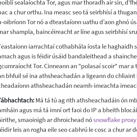
poiblí sealaíochta Tor, agus mar thoradh air sin, d'fh
bac a chur orthu. Ina measc seo tá seirbhísí a thugan
n-oibríonn Tor nó a dteastaíonn uathu d’aon ghnó úsá
mar shampla, baincéireacht ar líne agus seirbhísí sru
Teastaíonn iarrachtaí cothabhála íosta le haghaidh 
amach agus is féidir úsáid bandaleithead a shainch
gcumraíocht Tor. Cinneann an "polasaí scoir" mar a t
an bhfuil sé ina athsheachadán a ligeann do chliaint
cheadaíonn athsheachadán neamh-imeachta imeacht 
Tábhachtach:
Má tá tú ag rith athsheachadáin ón mba
amháin agus má tá imní ort faoi do IP a bheith blocáil
áirithe, smaoinigh ar dhroichead nó
snowflake proxy
féidir leis an rogha eile seo cabhrú le cosc a chur ar