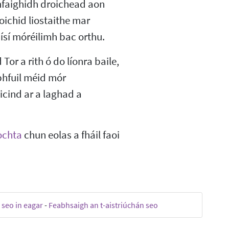
bhfaighidh droichead aon
oichid liostaithe mar
ísí móréilimh bac orthu.
Tor a rith ó do líonra baile,
bhfuil méid mór
icind ar a laghad a
ochta
chun eolas a fháil faoi
 seo in eagar
-
Feabhsaigh an t-aistriúchán seo