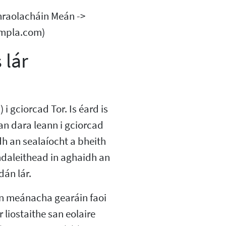
hraolacháin Meán ->
ampla.com)
 lár
i gciorcad Tor. Is éard is
an dara leann i gciorcad
h an sealaíocht a bheith
daleithead in aghaidh an
dán lár.
n meánacha gearáin faoi
 liostaithe san eolaire