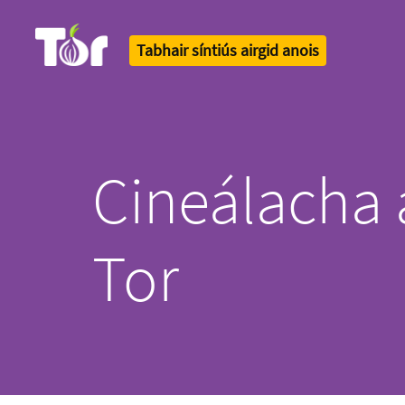
Tabhair síntiús airgid anois
Tor Logo
Cineálacha 
Tor