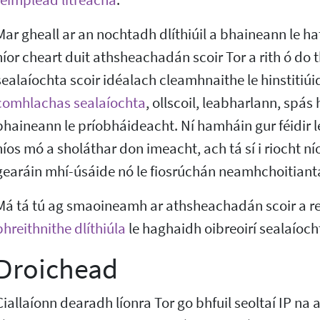
teimpléad litreacha
.
Mar gheall ar an nochtadh dlíthiúil a bhaineann le ha
níor cheart duit athsheachadán scoir Tor a rith ó do t
sealaíochta scoir idéalach cleamhnaithe le hinstitiúid 
comhlachas sealaíochta
, ollscoil, leabharlann, spás
bhaineann le príobháideacht. Ní hamháin gur féidir l
níos mó a sholáthar don imeacht, ach tá sí i riocht nío
gearáin mhí-úsáide nó le fiosrúchán neamhchoitiant
Má tá tú ag smaoineamh ar athsheachadán scoir a reá
bhreithnithe dlíthiúla
le haghaidh oibreoirí sealaíoc
Droichead
Ciallaíonn dearadh líonra Tor go bhfuil seoltaí IP na