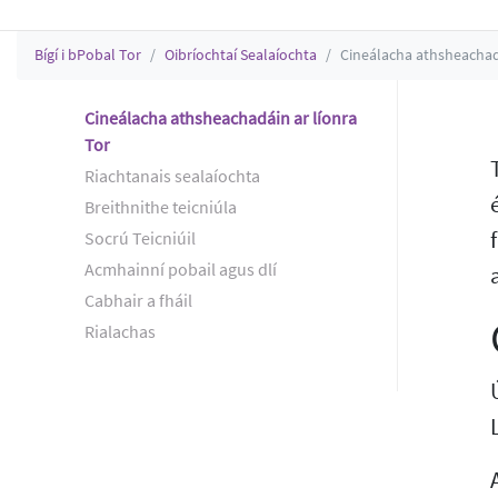
Bígí i bPobal Tor
Oibríochtaí Sealaíochta
Cineálacha athsheachadá
Cineálacha athsheachadáin ar líonra
Tor
Riachtanais sealaíochta
Breithnithe teicniúla
Socrú Teicniúil
Acmhainní pobail agus dlí
Cabhair a fháil
Rialachas