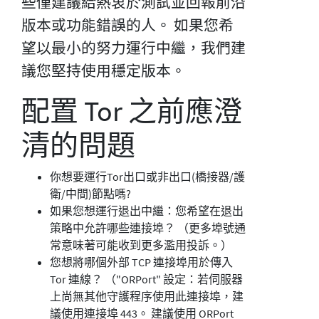
些僅建議給熱衷於測試並回報前沿
版本或功能錯誤的人。 如果您希
望以最小的努力運行中繼，我們建
議您堅持使用穩定版本。
配置 Tor 之前應澄
清的問題
你想要運行Tor出口或非出口(橋接器/護
衛/中間)節點嗎?
如果您想運行退出中繼：您希望在退出
策略中允許哪些連接埠？ （更多埠號通
常意味著可能收到更多濫用投訴。）
您想將哪個外部 TCP 連接埠用於傳入
Tor 連線？ （"ORPort" 設定：若伺服器
上尚無其他守護程序使用此連接埠，建
議使用連接埠 443。 建議使用 ORPort