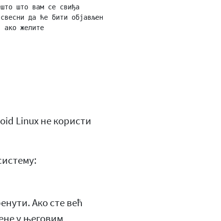
што што вам се свиђа

свесни да ће бити објављен

 ако желите

oid Linux не користи
систему:
енути. Ако сте већ
ене у његовим