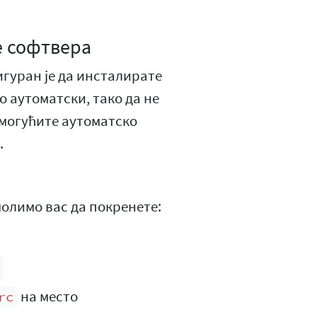
е софтвера
игуран је да инсталирате
 аутоматски, тако да не
омогућите аутоматско
.
 молимо вас да покренете:
на место
rc