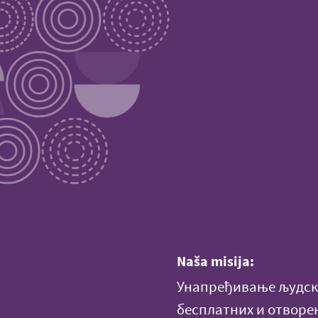
Naša misija:
Унапређивање људски
бесплатних и отворе