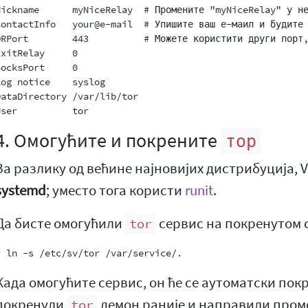
Nickname      myNiceRelay  # Промените "myNiceRelay" у не
ContactInfo   your@e-mail  # Упишите ваш е-маил и будите 
ORPort        443          # Можете користити други порт,
ExitRelay     0

SocksPort     0

Log notice    syslog

DataDirectory /var/lib/tor

4. Омогућите и покрените
тор
За разлику од већине најновијих дистрибуција, V
systemd
; уместо тога користи
runit
.
Да бисте омогућили
сервис на покренутом 
tor
Када омогућите сервис, он ће се аутоматски покр
покренули
демон раније и направили пром
tor