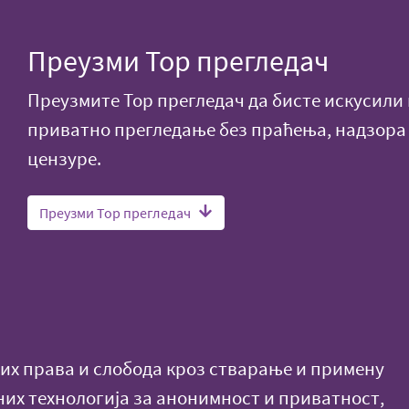
Преузми Тор прегледач
Преузмите Тор прегледач да бисте искусили
приватно прегледање без праћења, надзора
цензуре.
Преузми Тор прегледач
х права и слобода кроз стварање и примену
них технологија за анонимност и приватност,