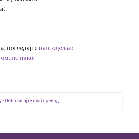
а:
а, погледајте
наш одељак
помене након
у
-
Побољшајте овај превод