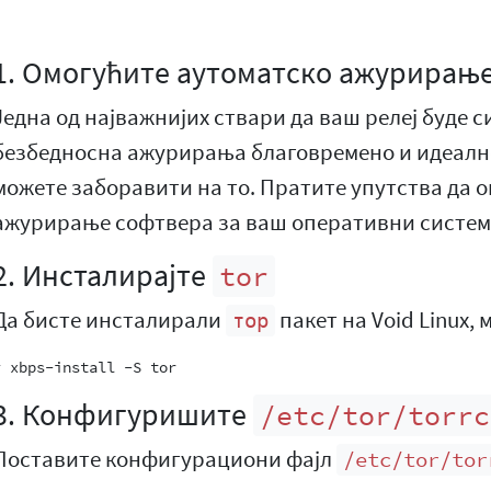
1. Омогућите аутоматско ажурирањ
Једна од најважнијих ствари да ваш релеј буде с
безбедносна ажурирања благовремено и идеално
можете заборавити на то. Пратите упутства да 
ажурирање софтвера за ваш оперативни систем
2. Инсталирајте
tor
Да бисте инсталирали
пакет на Void Linux,
тор
3. Конфигуришите
/etc/tor/torrc
Поставите конфигурациони фајл
/etc/tor/tor