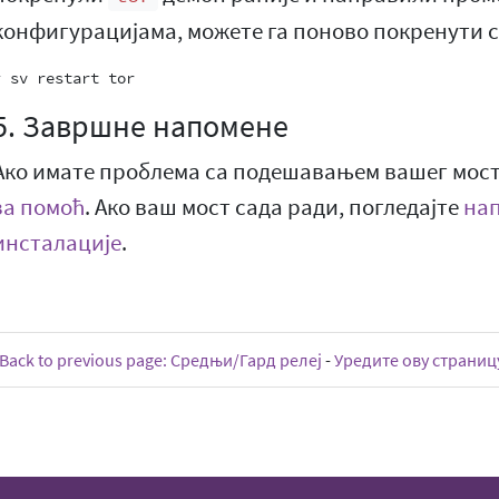
конфигурацијама, можете га поново покренути с
5. Завршне напомене
Ако имате проблема са подешавањем вашег мост
за помоћ
. Ако ваш мост сада ради, погледајте
на
инсталације
.
Back to previous page: Средњи/Гард релеј
-
Уредите ову страниц