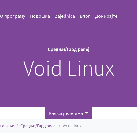
О програму
Подршка
Zajednica
Блог
Донирајте
Средњи/Гард релеј
Void Linux
Рад са релејима
ешавање
Средњи/Гард релеј
Void Linux