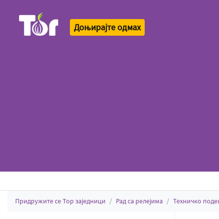
Доњирајте одмах
Tor Logo
Придружите се Тор заједници
Рад са релејима
Техничко под