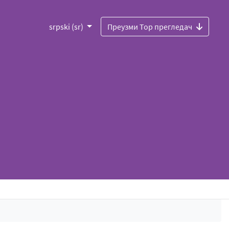
srpski (sr)
Преузми Тор прегледач