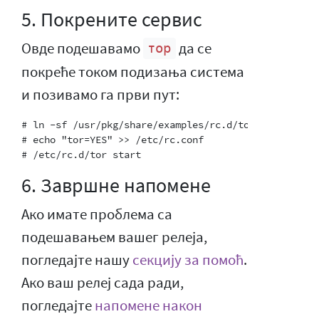
5. Покрените сервис
Овде подешавамо
да се
тор
покреће током подизања система
и позивамо га први пут:
# ln -sf /usr/pkg/share/examples/rc.d/tor /etc/rc.d/t
# echo "tor=YES" >> /etc/rc.conf

6. Завршне напомене
Ако имате проблема са
подешавањем вашег релеја,
погледајте нашу
секцију за помоћ
.
Ако ваш релеј сада ради,
погледајте
напомене након