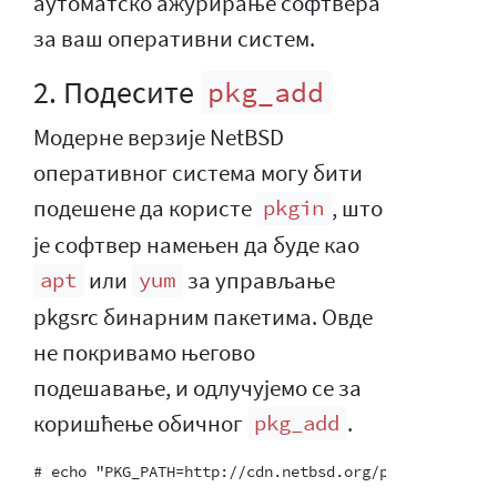
аутоматско ажурирање софтвера
за ваш оперативни систем.
2. Подесите
pkg_add
Модерне верзије NetBSD
оперативног система могу бити
подешене да користе
, што
pkgin
је софтвер намењен да буде као
или
за управљање
apt
yum
pkgsrc бинарним пакетима. Овде
не покривамо његово
подешавање, и одлучујемо се за
коришћење обичног
.
pkg_add