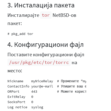
3. Инсталација пакета
Инсталирајте
NetBSD-ов
tor
пакет:
4. Конфигурациони фајл
Поставите конфигурациони фајл
на
/usr/pkg/etc/tor/torrc
место:
Nickname    myNiceRelay  # Промените "myNiceRelay" у
ContactInfo your@e-mail  # Упишите ваш е-маил и буди
ORPort      443          # Можете користити други пор
ExitRelay   0

SocksPort   0
