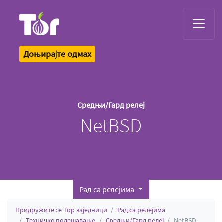
Tor Logo
Доњирајте одмах
Средњи/Гард релеј
NetBSD
Рад са релејима
Придружите се Тор заједници
Рад са релејима
Техничко подешавање
Средњи/Гард релеј
NetBSD