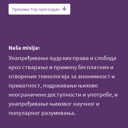
Преузми Тор прегледач
Naša misija:
Унапређивање људских права и слобода
кроз стварање и примену бесплатних и
отворених технологија за анонимност и
приватност, подржавање њихове
неограничене доступности и употребе, и
унапређивање њиховог научног и
популарног разумевања.