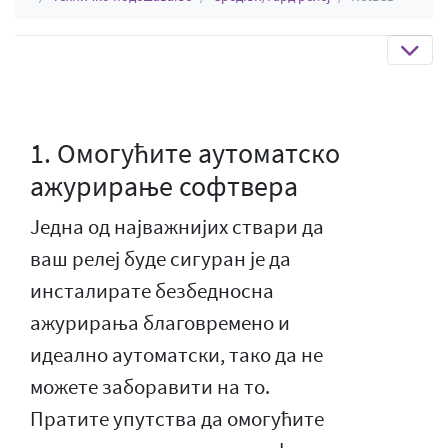
1. Омогућите аутоматско
ажурирање софтвера
Једна од најважнијих ствари да
ваш релеј буде сигуран је да
инсталирате безбедносна
ажурирања благовремено и
идеално аутоматски, тако да не
можете заборавити на то.
Пратите упутства да омогућите