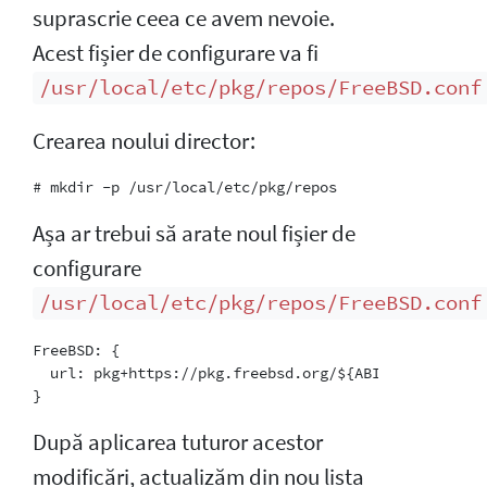
suprascrie ceea ce avem nevoie.
Acest fișier de configurare va fi
/usr/local/etc/pkg/repos/FreeBSD.conf
Crearea noului director:
Așa ar trebui să arate noul fișier de
configurare
/usr/local/etc/pkg/repos/FreeBSD.conf
FreeBSD: {

  url: pkg+https://pkg.freebsd.org/${ABI}/latest

După aplicarea tuturor acestor
modificări, actualizăm din nou lista