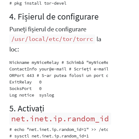
4. Fișierul de configurare
Puneți fișierul de configurare
la
/usr/local/etc/tor/torrc
loc:
Nickname myNiceRelay # Schimbă "myNiceRelay" cu ceva 
ContactInfo your@e-mail # Scrieți e-mailul și fiți c
ORPort 443 # S-ar putea folosi un port diferit, ar t
ExitRelay   0

SocksPort   0

5. Activați
net.inet.ip.random_id
# echo "net.inet.ip.random_id=1" >> /etc/sysctl.conf
