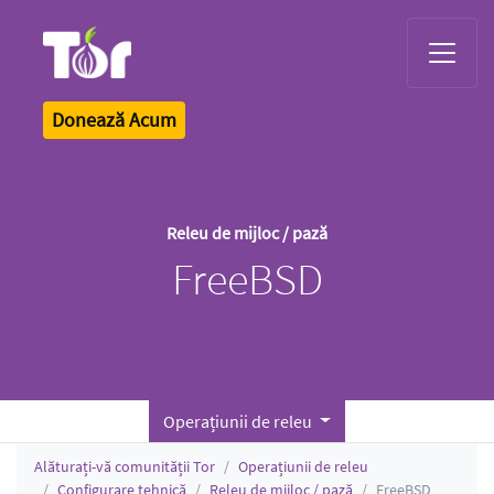
Tor Logo
Donează Acum
Releu de mijloc / pază
FreeBSD
Operațiunii de releu
Alăturați-vă comunității Tor
Operațiunii de releu
Configurare tehnică
Releu de mijloc / pază
FreeBSD