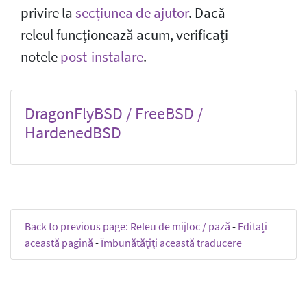
privire la
secțiunea de ajutor
. Dacă
releul funcționează acum, verificați
notele
post-instalare
.
DragonFlyBSD / FreeBSD /
HardenedBSD
Back to previous page: Releu de mijloc / pază
-
Editați
această pagină
-
Îmbunătățiți această traducere