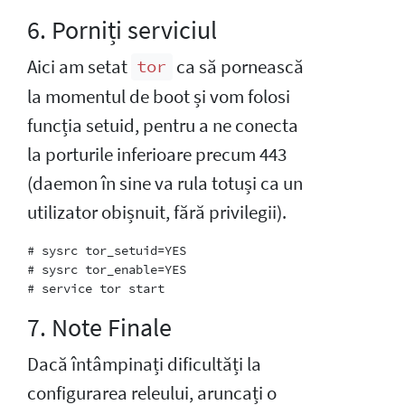
6. Porniți serviciul
Aici am setat
ca să pornească
tor
la momentul de boot și vom folosi
funcția setuid, pentru a ne conecta
la porturile inferioare precum 443
(daemon în sine va rula totuși ca un
utilizator obișnuit, fără privilegii).
# sysrc tor_setuid=YES

# sysrc tor_enable=YES

7. Note Finale
Dacă întâmpinați dificultăți la
configurarea releului, aruncați o