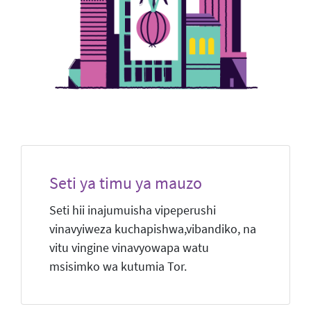
Seti ya timu ya mauzo
Seti hii inajumuisha vipeperushi
vinavyiweza kuchapishwa,vibandiko, na
vitu vingine vinavyowapa watu
msisimko wa kutumia Tor.