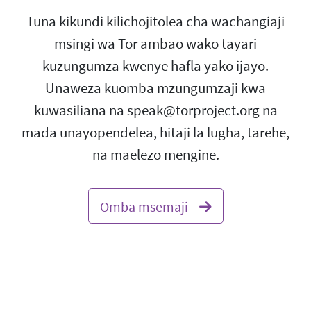
Tuna kikundi kilichojitolea cha wachangiaji
msingi wa Tor ambao wako tayari
kuzungumza kwenye hafla yako ijayo.
Unaweza kuomba mzungumzaji kwa
kuwasiliana na speak@torproject.org na
mada unayopendelea, hitaji la lugha, tarehe,
na maelezo mengine.
Omba msemaji