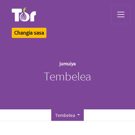
Tor Logo
Changia sasa
jumuiya
Tembelea
Tembelea