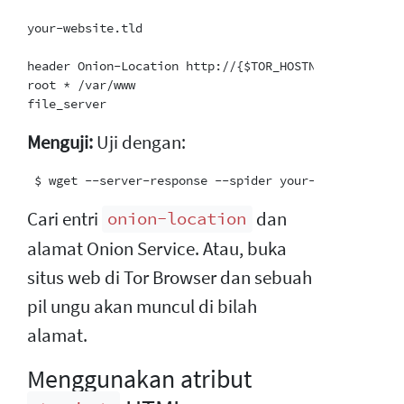
your-website.tld

header Onion-Location http://{$TOR_HOSTNAME}{path}

root * /var/www

Menguji:
Uji dengan:
Cari entri
dan
onion-location
alamat Onion Service. Atau, buka
situs web di Tor Browser dan sebuah
pil ungu akan muncul di bilah
alamat.
Menggunakan atribut