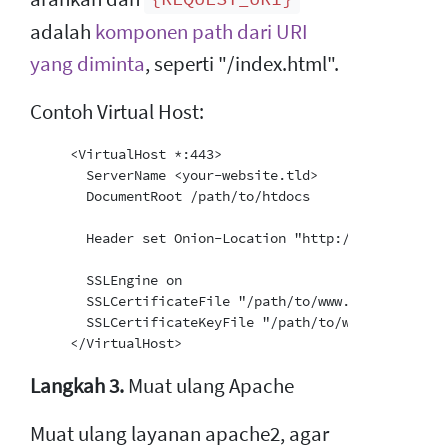
adalah
komponen path dari URI
yang diminta
, seperti "/index.html".
Contoh Virtual Host:
     <VirtualHost *:443>

       ServerName <your-website.tld>

       DocumentRoot /path/to/htdocs

       Header set Onion-Location "http://your-onion-
       SSLEngine on

       SSLCertificateFile "/path/to/www.example.com.c
       SSLCertificateKeyFile "/path/to/www.example.co
Langkah 3.
Muat ulang Apache
Muat ulang layanan apache2, agar