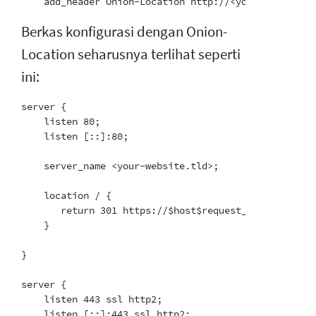
Berkas konfigurasi dengan Onion-
Location seharusnya terlihat seperti
ini:
server {

    listen 80;

    listen [::]:80;

    server_name <your-website.tld>;

    location / {

       return 301 https://$host$request_uri;

    }

}

server {

    listen 443 ssl http2;

    listen [::]:443 ssl http2;
