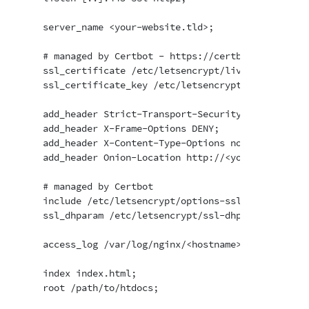
    server_name <your-website.tld>;

    # managed by Certbot - https://certbot.eff.org/

    ssl_certificate /etc/letsencrypt/live/<hostname>/
    ssl_certificate_key /etc/letsencrypt/live/<hostna
    add_header Strict-Transport-Security "max-age=63
    add_header X-Frame-Options DENY;

    add_header X-Content-Type-Options nosniff;

    add_header Onion-Location http://<your-onion-add
    # managed by Certbot

    include /etc/letsencrypt/options-ssl-nginx.conf;

    ssl_dhparam /etc/letsencrypt/ssl-dhparams.pem;

    access_log /var/log/nginx/<hostname>-access.log;

    index index.html;

    root /path/to/htdocs;
