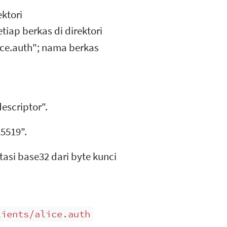
ektori
etiap berkas di direktori
lice.auth"; nama berkas
escriptor".
5519".
asi base32 dari byte kunci
lients/alice.auth