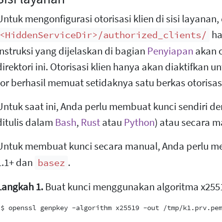
Untuk mengonfigurasi otorisasi klien di sisi layanan, 
ha
<HiddenServiceDir>/authorized_clients/
instruksi yang dijelaskan di bagian
Penyiapan
akan 
direktori ini. Otorisasi klien hanya akan diaktifkan u
tor berhasil memuat setidaknya satu berkas otorisas
Untuk saat ini, Anda perlu membuat kunci sendiri de
ditulis dalam
Bash
,
Rust
atau
Python
) atau secara m
Untuk membuat kunci secara manual, Anda perlu 
1.1+ dan
.
basez
Langkah 1.
Buat kunci menggunakan algoritma x255