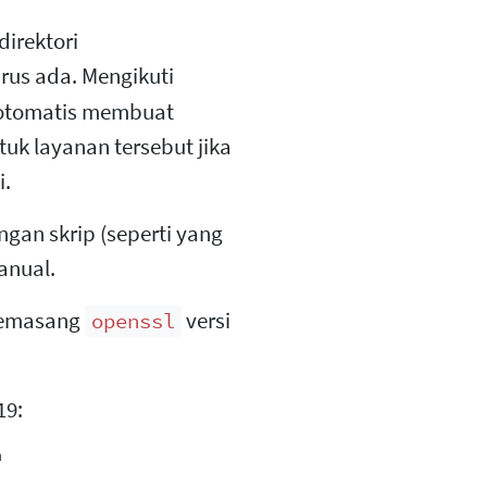
direktori
rus ada. Mengikuti
otomatis membuat
ntuk layanan tersebut jika
i.
ngan skrip (seperti yang
anual.
memasang
versi
openssl
19: