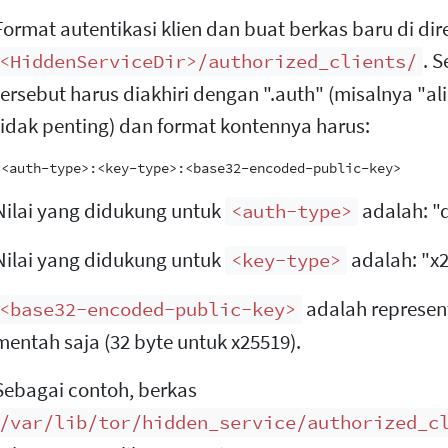
Format autentikasi klien dan buat berkas baru di dir
. S
<HiddenServiceDir>/authorized_clients/
tersebut harus diakhiri dengan ".auth" (misalnya "a
tidak penting) dan format kontennya harus:
Nilai yang didukung untuk
adalah: "d
<auth-type>
Nilai yang didukung untuk
adalah: "x2
<key-type>
adalah represent
<base32-encoded-public-key>
mentah saja (32 byte untuk x25519).
Sebagai contoh, berkas
/var/lib/tor/hidden_service/authorized_c