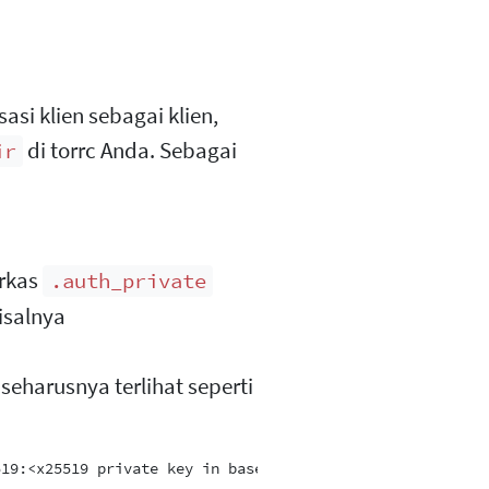
si klien sebagai klien,
di torrc Anda. Sebagai
ir
erkas
.auth_private
isalnya
seharusnya terlihat seperti