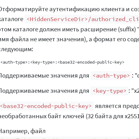
Отформатируйте аутентификацию клиента и со
каталоге
<HiddenServiceDir>/authorized_cl
этом каталоге должен иметь расширение (suffix) ".a
имя файла не имеет значения), а формат его со
следующим:
Поддерживаемые значения для
: 
<auth-type>
Поддерживаемые значения для
: "x
<key-type>
является предс
<base32-encoded-public-key>
необработанных байт ключей (32 байта для x2551
Например, файл