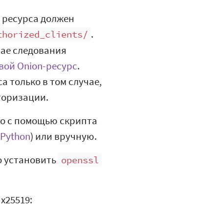
 ресурса должен
.
thorized_clients/
чае следования
вой Onion-ресурс
.
 только в том случае,
торизации.
но с помощью скрипта
Python
) или вручную.
о установить
openssl
x25519: