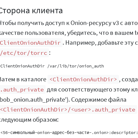
Сторона клиента
Чтобы получить доступ к Onion-ресурсу v3 с авт
качестве пользователя, убедитесь, что в вашем 
. Например, добавьте эту 
ClientOnionAuthDir
:
/etc/tor/torrc
Затем в каталоге
, созд
<ClientOnionAuthDir>
для соответствующего этому клю
.auth_private
'bob_onion.auth_private'). Содержимое файла
<ClientOnionAuthDir>/<user>.auth_private
следующим образом: