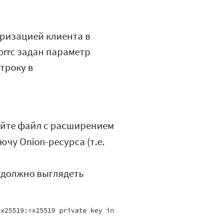
оризацией клиента в
torrc задан параметр
строку в
айте файл с расширением
чу Onion-ресурса (т.е.
должно выглядеть