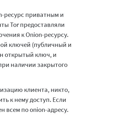
on-ресурс приватным и
ты Tor предоставляли
чения к Onion-ресурсу.
арой ключей (публичный и
н открытый ключ, и
 при наличии закрытого
изацию клиента, никто,
ть к нему доступ. Если
н всем по onion-адресу.