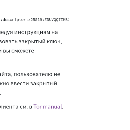
ледуя инструкциям на
ьзовать закрытый ключ,
 и вы сможете
айта, пользователю не
ожно ввести закрытый
.
лиента см. в
Tor manual
.