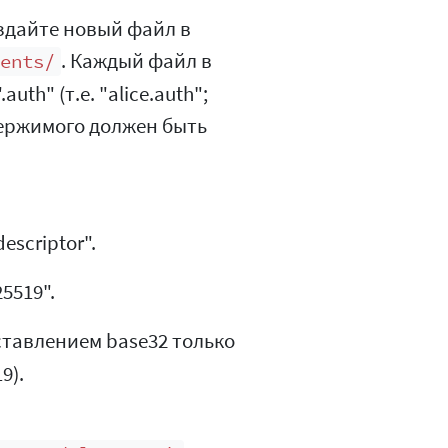
здайте новый файл в
. Каждый файл в
ients/
uth" (т.е. "alice.auth";
держимого должен быть
"descriptor".
25519".
тавлением base32 только
9).