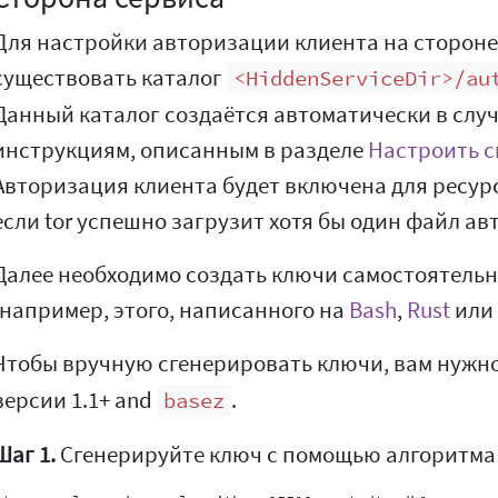
Для настройки авторизации клиента на стороне
существовать каталог
<HiddenServiceDir>/au
Данный каталог создаётся автоматически в слу
инструкциям, описанным в разделе
Настроить с
Авторизация клиента будет включена для ресурса
если tor успешно загрузит хотя бы один файл ав
Далее необходимо создать ключи самостоятель
(например, этого, написанного на
Bash
,
Rust
или
Чтобы вручную сгенерировать ключи, вам нужн
версии 1.1+ and
.
basez
Шаг 1.
Сгенерируйте ключ с помощью алгоритма 