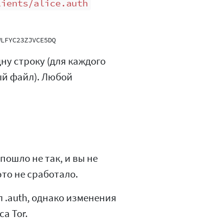
lients/alice.auth
у строку (для каждого
ый файл). Любой
пошло не так, и вы не
то не сработало.
 .auth, однако изменения
а Tor.