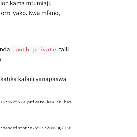
zation kama mtumiaji,
torrc yako. Kwa mfano,
unda
faili
.auth_private
a
katika kafaili yanapaswa