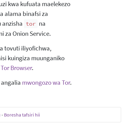
uzi kwa kufuata maelekezo
ka alama binafsi za
u anzisha
na
tor
 za Onion Service.
 tovuti iliyofichwa,
ahisi kuingiza muunganiko
a
Tor Browser
.
i angalia
mwongozo wa Tor
.
u
-
Boresha tafsiri hii