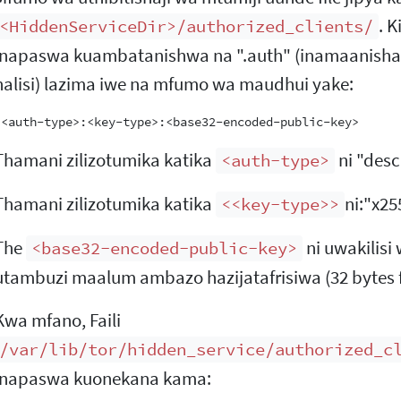
. K
<HiddenServiceDir>/authorized_clients/
inapaswa kuambatanishwa na ".auth" (inamaanisha. "al
halisi) lazima iwe na mfumo wa maudhui yake:
Thamani zilizotumika katika
ni "desc
<auth-type>
Thamani zilizotumika katika
ni:"x25
<<key-type>>
The
ni uwakilisi
<base32-encoded-public-key>
utambuzi maalum ambazo hazijatafrisiwa (32 bytes f
Kwa mfano, Faili
/var/lib/tor/hidden_service/authorized_c
inapaswa kuonekana kama: