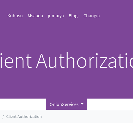
Kuhusu
Msaada
jumuiya
Blogi
Changia
ient Authorizat
OnionServices
Client Authorization