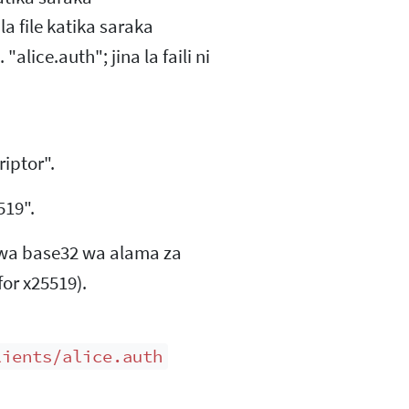
ila file katika saraka
ice.auth"; jina la faili ni
riptor".
519".
 wa base32 wa alama za
or x25519).
lients/alice.auth