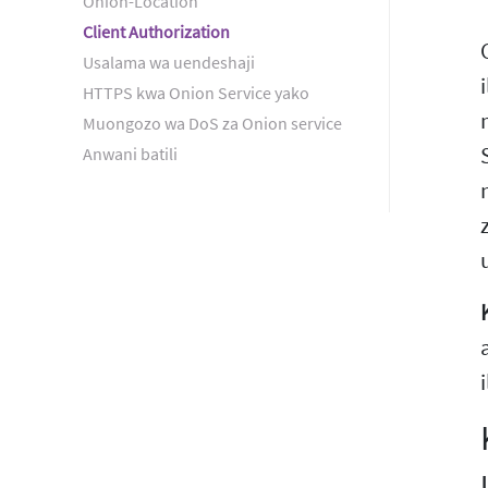
Onion-Location
Client Authorization
Usalama wa uendeshaji
HTTPS kwa Onion Service yako
Muongozo wa DoS za Onion service
Anwani batili