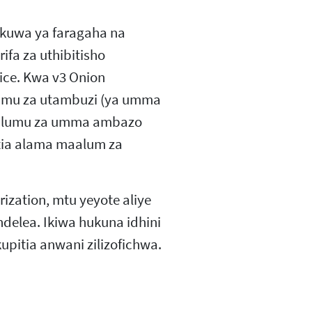
e kuwa ya faragaha na
rifa za uthibitisho
ice. Kwa v3 Onion
alumu za utambuzi (ya umma
aalumu za umma ambazo
tia alama maalum za
rization, mtu yeyote aliye
elea. Ikiwa hukuna idhini
pitia anwani zilizofichwa.