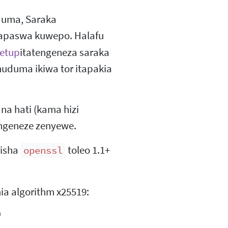
duma, Saraka
apaswa kuwepo. Halafu
etup
itatengeneza saraka
huduma ikiwa tor itapakia
a hati (kama hizi
tengeneze zenyewe.
kisha
toleo 1.1+
openssl
a algorithm x25519: