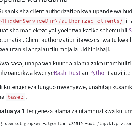
Kusanikisha client authorization kwa upande wa hu
in
<HiddenServiceDir>/authorized_clients/
fuatisha maelekezo yaliyoelezwa katika sehemu hii
S
otomatiki. Client authorization itawezeshwa tu kwa 
kwa ufanisi angalau filu moja la uidhinishaji.
Kwa sasa, unapaswa kuunda alama zako utambulizi n
zilizoandikwa kwenye
Bash
,
Rust
au
Python
) au ziji
Ili kutengeneza funguo mwenyewe, unahitaji kusani
na
.
basez
hatua ya 1
Tengeneza alama za utambuzi kwa kutumi