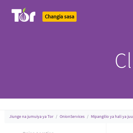
Changia sasa
Tor Logo
Cl
Jiunge na jumuiya ya Tor
OnionServices
Mipangilio ya hali ya juu