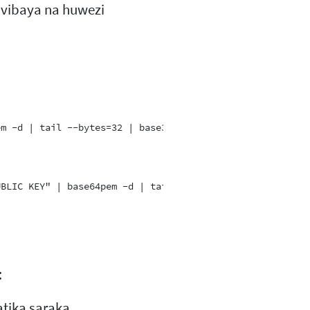
vibaya na huwezi
:
atika saraka