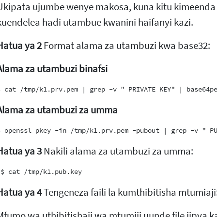
Ukipata ujumbe wenye makosa, kuna kitu kimeenda 
kuendelea hadi utambue kwanini haifanyi kazi.
Hatua ya 2
Format alama za utambuzi kwa base32:
Alama za utambuzi binafsi
Alama za utambuzi za umma
Hatua ya 3
Nakili alama za utambuzi za umma:
Hatua ya 4
Tengeneza faili la kumthibitisha mtumiaji
Mfumo wa uthibitishaji wa mtumiji uunde file jipya k