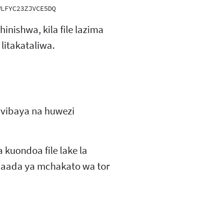
nishwa, kila file lazima
 litakataliwa.
vibaya na huwezi
uondoa file lake la
 baada ya mchakato wa tor