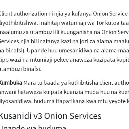
Client authorization ni njia ya kufanya Onion Servic
iliyothibitishwa. Inahitaji watumiaji wa Tor kutoa taa
maalumu za utambuzi ili kuunganisha na Onion Serv
Services,njia hii inafanya kazi na jozi za alama ma
na binafsi). Upande huu umesanidiwa na alama m
zipo wazi na mtumiaji pekee anaweza kuzipata kupi
utambuzi binafsi.
Kumbuka
Mara tu baada ya kuthibitisha client autho
anwani hataweza kuipata kuanzia muda huu na kuend
iliyosanidiwa, huduma itapatikana kwa mtu yeyote ku
Kusanidi v3 Onion Services
Upande wa huduma