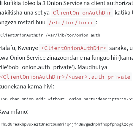
Ili kufikia toleo la 3 Onion Service na client authori
hakikisha una set ya
katika 
ClientOnionAuthDir
ongeza mstari huu
:
/etc/tor/torrc
Halafu, Kwenye
saraka, 
<ClientOnionAuthDir>
kwa Onion Service zinazoendane na funguo hii (kam
vile'bob_onion.auth_private'). Maudhui ya
<ClientOnionAuthDir>/<user>.auth_private
kuonekana kama hivi:
Kwa mfano: