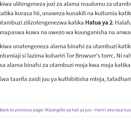
Ikiwa ulitengeneza jozi za alama maalumu za utamb
katika kurasa hii, unaweza kunakili na kuitumia kati
utambuzi zilizotengenezwa katika
Hatua ya 2
. Halaf
unapaswa kuwa na uwezo wa kuunganisha na anwani
Ikiwa unatengeneza alama binafsi za utambuzi katika
mtumiaji si lazima kuhariri Tor Browser's torrc. Ni r
wa alama binafsi za utambuzi moja kwa moja katik
Kwa taarifa zaidi juu ya kuthibitisha mteja, tafadhar
Back to previous page: Mipangilio ya hali ya juu
-
Hariri ukurasa hu