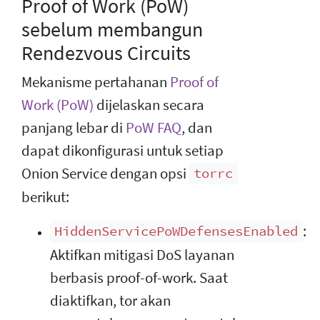
Proof of Work (PoW)
sebelum membangun
Rendezvous Circuits
Mekanisme pertahanan
Proof of
Work (PoW)
dijelaskan secara
panjang lebar di
PoW FAQ
, dan
dapat dikonfigurasi untuk setiap
Onion Service dengan opsi
torrc
berikut:
:
HiddenServicePoWDefensesEnabled
Aktifkan mitigasi DoS layanan
berbasis proof-of-work. Saat
diaktifkan, tor akan