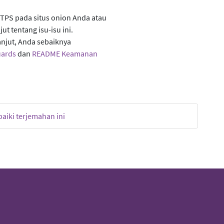
PS pada situs onion Anda atau
ut tentang isu-isu ini.
anjut, Anda sebaiknya
uards
dan
README Keamanan
aiki terjemahan ini