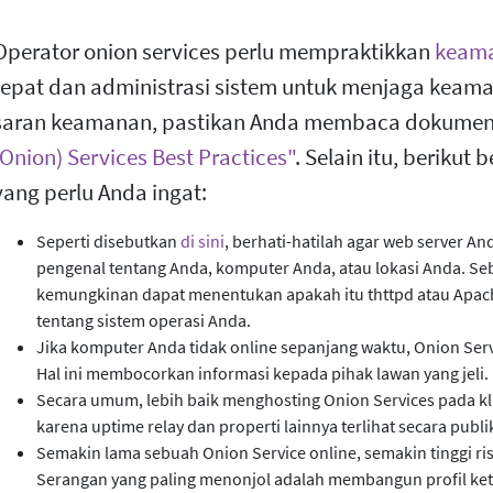
Operator onion services perlu mempraktikkan
keama
tepat dan administrasi sistem untuk menjaga keam
saran keamanan, pastikan Anda membaca dokumen
(Onion) Services Best Practices"
. Selain itu, berikut
yang perlu Anda ingat:
Seperti disebutkan
di sini
, berhati-hatilah agar web server 
pengenal tentang Anda, komputer Anda, atau lokasi Anda. S
kemungkinan dapat menentukan apakah itu thttpd atau Apac
tentang sistem operasi Anda.
Jika komputer Anda tidak online sepanjang waktu, Onion Serv
Hal ini membocorkan informasi kepada pihak lawan yang jeli.
Secara umum, lebih baik menghosting Onion Services pada kli
karena uptime relay dan properti lainnya terlihat secara publi
Semakin lama sebuah Onion Service online, semakin tinggi ri
Serangan yang paling menonjol adalah membangun profil ket