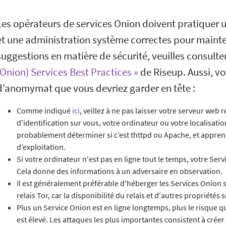
Les opérateurs de services Onion doivent pratiquer 
et une administration système correctes pour mainten
suggestions en matière de sécurité, veuilles consulte
(Onion) Services Best Practices »
de Riseup. Aussi, v
d’anomymat que vous devriez garder en tête :
Comme indiqué
ici
, veillez à ne pas laisser votre serveur web 
d'identification sur vous, votre ordinateur ou votre localisati
probablement déterminer si c’est thttpd ou Apache, et appren
d’exploitation.
Si votre ordinateur n'est pas en ligne tout le temps, votre Ser
Cela donne des informations à un adversaire en observation.
Il est généralement préférable d'héberger les Services Onion s
relais Tor, car la disponibilité du relais et d'autres propriétés
Plus un Service Onion est en ligne longtemps, plus le risque
est élevé. Les attaques les plus importantes consistent à créer 