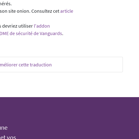
nérés.
on site onion. Consultez cet
article
 devriez utiliser
l'addon
DME de sécurité de Vanguards
.
méliorer cette traduction
une
 et vos