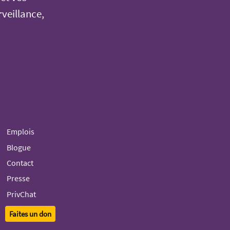
rveillance,
Emplois
Blogue
Contact
Presse
PrivChat
Faites un don