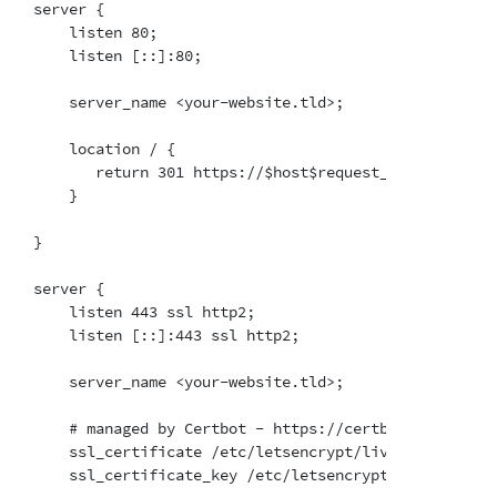
server {

    listen 80;

    listen [::]:80;

    server_name <your-website.tld>;

    location / {

       return 301 https://$host$request_uri;

    }

}

server {

    listen 443 ssl http2;

    listen [::]:443 ssl http2;

    server_name <your-website.tld>;

    # managed by Certbot - https://certbot.eff.org/

    ssl_certificate /etc/letsencrypt/live/<hostname>/
    ssl_certificate_key /etc/letsencrypt/live/<hostna