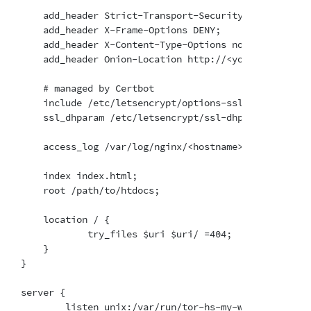
    add_header Strict-Transport-Security "max-age=63
    add_header X-Frame-Options DENY;

    add_header X-Content-Type-Options nosniff;

    add_header Onion-Location http://<your-onion-add
    # managed by Certbot

    include /etc/letsencrypt/options-ssl-nginx.conf;

    ssl_dhparam /etc/letsencrypt/ssl-dhparams.pem;

    access_log /var/log/nginx/<hostname>-access.log;

    index index.html;

    root /path/to/htdocs;

    location / {

            try_files $uri $uri/ =404;

    }

}

server {

        listen unix:/var/run/tor-hs-my-website.sock;
