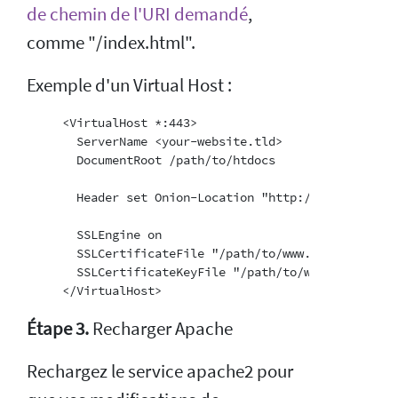
de chemin de l'URI demandé
,
comme "/index.html".
Exemple d'un Virtual Host :
     <VirtualHost *:443>

       ServerName <your-website.tld>

       DocumentRoot /path/to/htdocs

       Header set Onion-Location "http://votre-adres
       SSLEngine on

       SSLCertificateFile "/path/to/www.example.com.c
       SSLCertificateKeyFile "/path/to/www.example.co
Étape 3.
Recharger Apache
Rechargez le service apache2 pour