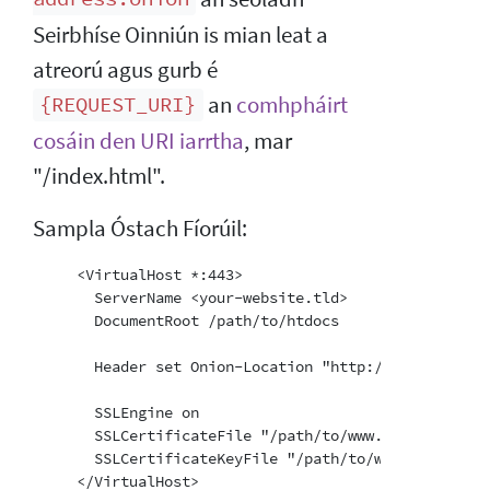
Seirbhíse Oinniún is mian leat a
atreorú agus gurb é
an
comhpháirt
{REQUEST_URI}
cosáin den URI iarrtha
, mar
"/index.html".
Sampla Óstach Fíorúil:
     <VirtualHost *:443>

       ServerName <your-website.tld>

       DocumentRoot /path/to/htdocs

       Header set Onion-Location "http://your-onion-
       SSLEngine on

       SSLCertificateFile "/path/to/www.example.com.c
       SSLCertificateKeyFile "/path/to/www.example.co