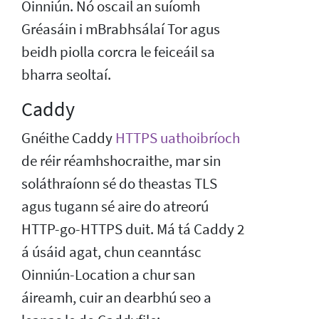
Oinniún. Nó oscail an suíomh
Gréasáin i mBrabhsálaí Tor agus
beidh piolla corcra le feiceáil sa
bharra seoltaí.
Caddy
Gnéithe Caddy
HTTPS uathoibríoch
de réir réamhshocraithe, mar sin
soláthraíonn sé do theastas TLS
agus tugann sé aire do atreorú
HTTP-go-HTTPS duit. Má tá Caddy 2
á úsáid agat, chun ceanntásc
Oinniún-Location a chur san
áireamh, cuir an dearbhú seo a