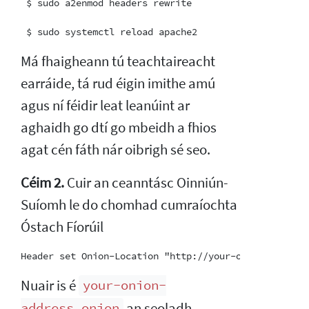
 $ sudo a2enmod headers rewrite

Má fhaigheann tú teachtaireacht
earráide, tá rud éigin imithe amú
agus ní féidir leat leanúint ar
aghaidh go dtí go mbeidh a fhios
agat cén fáth nár oibrigh sé seo.
Céim 2.
Cuir an ceanntásc Oinniún-
Suíomh le do chomhad cumraíochta
Óstach Fíorúil
Nuair is é
your-onion-
an seoladh
address.onion