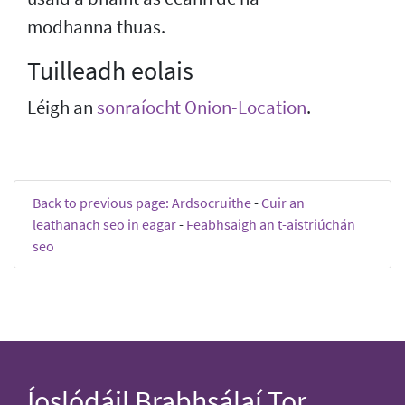
modhanna thuas.
Tuilleadh eolais
Léigh an
sonraíocht Onion-Location
.
Back to previous page: Ardsocruithe
-
Cuir an
leathanach seo in eagar
-
Feabhsaigh an t-aistriúchán
seo
Íoslódáil Brabhsálaí Tor