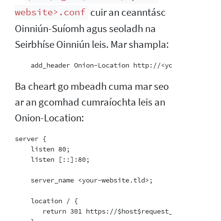
cuir an ceanntásc
website>.conf
Oinniún-Suíomh agus seoladh na
Seirbhíse Oinniún leis. Mar shampla:
Ba cheart go mbeadh cuma mar seo
ar an gcomhad cumraíochta leis an
Onion-Location:
server {

    listen 80;

    listen [::]:80;

    server_name <your-website.tld>;

    location / {

       return 301 https://$host$request_uri;
