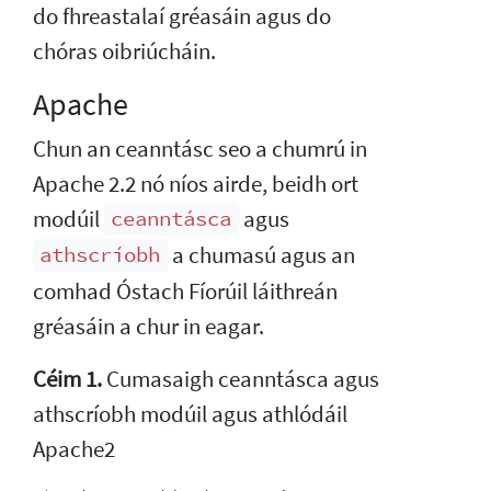
do fhreastalaí gréasáin agus do
chóras oibriúcháin.
Apache
Chun an ceanntásc seo a chumrú in
Apache 2.2 nó níos airde, beidh ort
modúil
agus
ceanntásca
a chumasú agus an
athscríobh
comhad Óstach Fíorúil láithreán
gréasáin a chur in eagar.
Céim 1.
Cumasaigh ceanntásca agus
athscríobh modúil agus athlódáil
Apache2