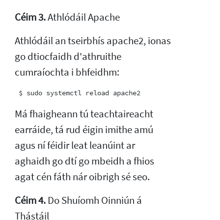
Céim 3.
Athlódáil Apache
Athlódáil an tseirbhís apache2, ionas
go dtiocfaidh d'athruithe
cumraíochta i bhfeidhm:
Má fhaigheann tú teachtaireacht
earráide, tá rud éigin imithe amú
agus ní féidir leat leanúint ar
aghaidh go dtí go mbeidh a fhios
agat cén fáth nár oibrigh sé seo.
Céim 4.
Do Shuíomh Oinniún á
Thástáil