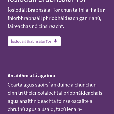
Íoslódáil Brabhsálaí Tor chun taithí a fháil ar
fhíorbhrabhsáil phríobháideach gan rianú,
faireachas nó cinsireacht.
Íoslódáil Brabhsálaí Tor
An aidhm atá againn:
Cearta agus saoirsí an duine a chur chun
cinn trí theicneolaíochtaí príobháideachais
agus anaithnideachta foinse oscailte a
chruthú agus a úsáid, tacú lena n-