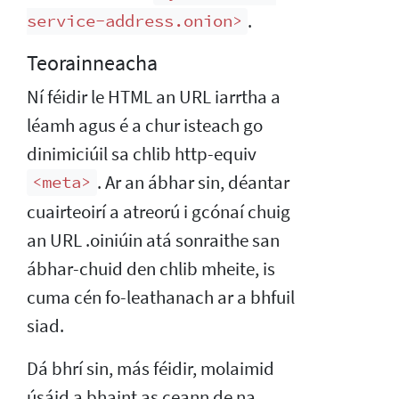
.
service-address.onion>
Teorainneacha
Ní féidir le HTML an URL iarrtha a
léamh agus é a chur isteach go
dinimiciúil sa chlib http-equiv
. Ar an ábhar sin, déantar
<meta>
cuairteoirí a atreorú i gcónaí chuig
an URL .oiniúin atá sonraithe san
ábhar-chuid den chlib mheite, is
cuma cén fo-leathanach ar a bhfuil
siad.
Dá bhrí sin, más féidir, molaimid
úsáid a bhaint as ceann de na