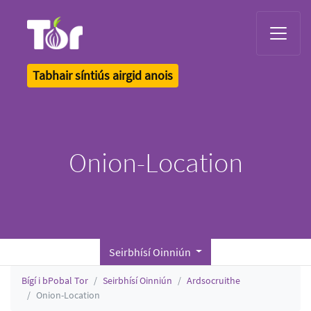
Tor Logo
Tabhair síntiús airgid anois
Onion-Location
Seirbhísí Oinniún
Bígí i bPobal Tor
Seirbhísí Oinniún
Ardsocruithe
Onion-Location