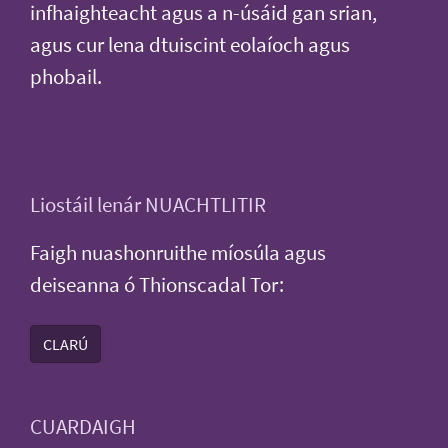
infhaighteacht agus a n-úsáid gan srian,
agus cur lena dtuiscint eolaíoch agus
phobail.
Liostáil lenár NUACHTLITIR
Faigh nuashonruithe míosúla agus
deiseanna ó Thionscadal Tor:
CLARÚ
CUARDAIGH