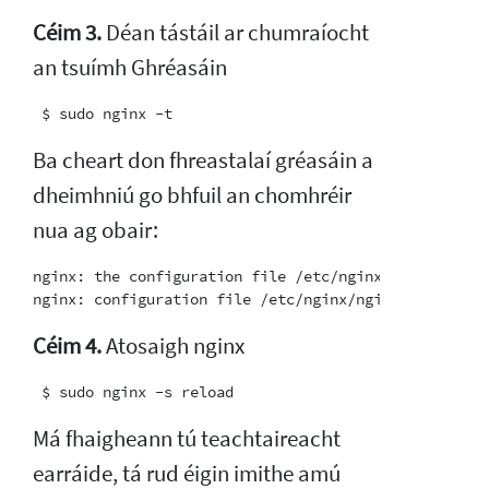
Céim 3.
Déan tástáil ar chumraíocht
an tsuímh Ghréasáin
Ba cheart don fhreastalaí gréasáin a
dheimhniú go bhfuil an chomhréir
nua ag obair:
nginx: the configuration file /etc/nginx/nginx.conf s
Céim 4.
Atosaigh nginx
Má fhaigheann tú teachtaireacht
earráide, tá rud éigin imithe amú