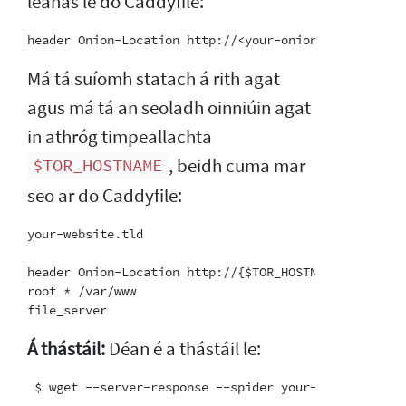
leanas le do Caddyfile:
Má tá suíomh statach á rith agat
agus má tá an seoladh oinniúin agat
in athróg timpeallachta
, beidh cuma mar
$TOR_HOSTNAME
seo ar do Caddyfile:
your-website.tld

header Onion-Location http://{$TOR_HOSTNAME}{path}

root * /var/www

Á thástáil:
Déan é a thástáil le: