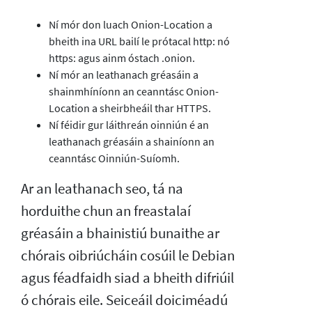
Ní mór don luach Onion-Location a
bheith ina URL bailí le prótacal http: nó
https: agus ainm óstach .onion.
Ní mór an leathanach gréasáin a
shainmhíníonn an ceanntásc Onion-
Location a sheirbheáil thar HTTPS.
Ní féidir gur láithreán oinniún é an
leathanach gréasáin a shainíonn an
ceanntásc Oinniún-Suíomh.
Ar an leathanach seo, tá na
horduithe chun an freastalaí
gréasáin a bhainistiú bunaithe ar
chórais oibriúcháin cosúil le Debian
agus féadfaidh siad a bheith difriúil
ó chórais eile. Seiceáil doiciméadú