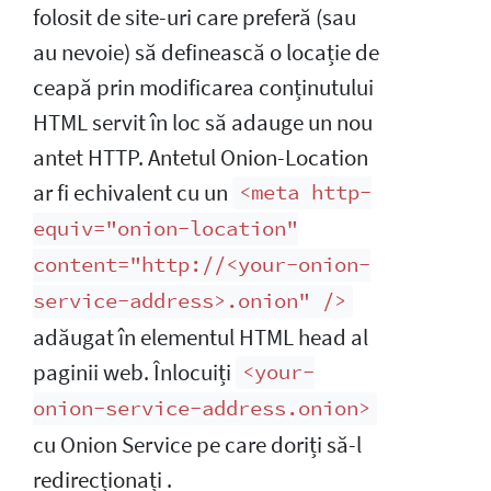
folosit de site-uri care preferă (sau
au nevoie) să definească o locație de
ceapă prin modificarea conținutului
HTML servit în loc să adauge un nou
antet HTTP. Antetul Onion-Location
ar fi echivalent cu un
<meta http-
equiv="onion-location"
content="http://<your-onion-
service-address>.onion" />
adăugat în elementul HTML head al
paginii web. Înlocuiți
<your-
onion-service-address.onion>
cu Onion Service pe care doriți să-l
redirecționați .