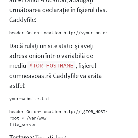
următoarea declarație în fișierul dvs.
Caddyfile:
Dacă rulați un site static și aveți
adresa onion într-o variabilă de
mediu
, fișierul
$TOR_HOSTNAME
dumneavoastră Caddyfile va arăta
astfel:
your-website.tld

header Onion-Location http://{$TOR_HOSTNAME}{path}

root * /var/www

Testarea:
Testați-l cu: