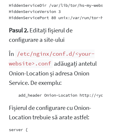
HiddenServiceDir /var/lib/tor/hs-my-website/

HiddenServiceVersion 3

Pasul 2.
Editați fișierul de
configurare a site-ului
În
/etc/nginx/conf.d/<your-
adăugați antetul
website>.conf
Onion-Location și adresa Onion
Service. De exemplu:
Fișierul de configurare cu Onion-
Location trebuie să arate astfel:
server {
