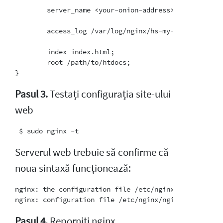
        server_name <your-onion-address>.onion;

        access_log /var/log/nginx/hs-my-website.log;

        index index.html;

        root /path/to/htdocs;

Pasul 3.
Testați configurația site-ului
web
Serverul web trebuie să confirme că
noua sintaxă funcționează:
nginx: the configuration file /etc/nginx/nginx.conf s
Pasul 4.
Reporniți nginx