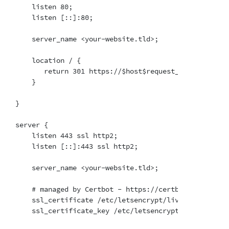
    listen 80;

    listen [::]:80;

    server_name <your-website.tld>;

    location / {

       return 301 https://$host$request_uri;

    }

}

server {

    listen 443 ssl http2;

    listen [::]:443 ssl http2;

    server_name <your-website.tld>;

    # managed by Certbot - https://certbot.eff.org/

    ssl_certificate /etc/letsencrypt/live/<hostname>/
    ssl_certificate_key /etc/letsencrypt/live/<hostna