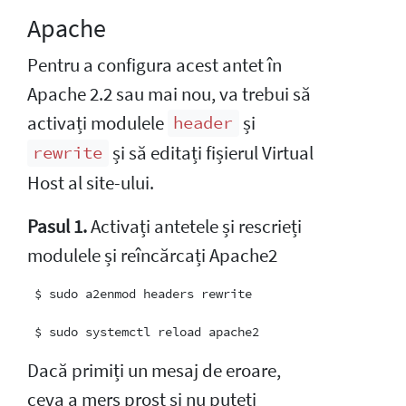
Apache
Pentru a configura acest antet în
Apache 2.2 sau mai nou, va trebui să
activați modulele
și
header
și să editați fișierul Virtual
rewrite
Host al site-ului.
Pasul 1.
Activați antetele și rescrieți
modulele și reîncărcați Apache2
 $ sudo a2enmod headers rewrite

Dacă primiți un mesaj de eroare,
ceva a mers prost și nu puteți