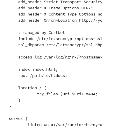
    add_header Strict-Transport-Security "max-age=63
    add_header X-Frame-Options DENY;

    add_header X-Content-Type-Options nosniff;

    add_header Onion-Location http://<your-onion-add
    # managed by Certbot

    include /etc/letsencrypt/options-ssl-nginx.conf;

    ssl_dhparam /etc/letsencrypt/ssl-dhparams.pem;

    access_log /var/log/nginx/<hostname>-access.log;

    index index.html;

    root /path/to/htdocs;

    location / {

            try_files $uri $uri/ =404;

    }

}

server {

        listen unix:/var/run/tor-hs-my-website.sock;
