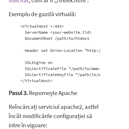
solicitat
, cum ar fi „/index.html”.
Exemplu de gazdă virtuală:
     <VirtualHost *:443>

       ServerName <your-website.tld>

       DocumentRoot /path/to/htdocs

       Header set Onion-Location "http://your-onion-
       SSLEngine on

       SSLCertificateFile "/path/to/www.example.com.c
       SSLCertificateKeyFile "/path/to/www.example.co
Pasul 3.
Repornește Apache
Reîncărcați serviciul apache2, astfel
încât modificările configurației să
intre în vigoare: