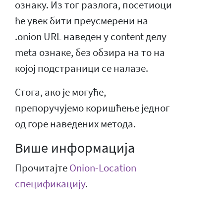
ознаку. Из тог разлога, посетиоци
ће увек бити преусмерени на
.onion URL наведен у content делу
meta ознаке, без обзира на то на
којој подстраници се налазе.
Стога, ако је могуће,
препоручујемо коришћење једног
од горе наведених метода.
Више информација
Прочитајте
Onion-Location
спецификацију
.