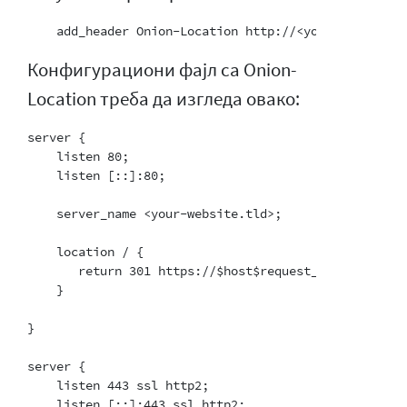
Конфигурациони фајл са Onion-
Location треба да изгледа овако:
server {

    listen 80;

    listen [::]:80;

    server_name <your-website.tld>;

    location / {

       return 301 https://$host$request_uri;

    }

}

server {

    listen 443 ssl http2;

    listen [::]:443 ssl http2;
