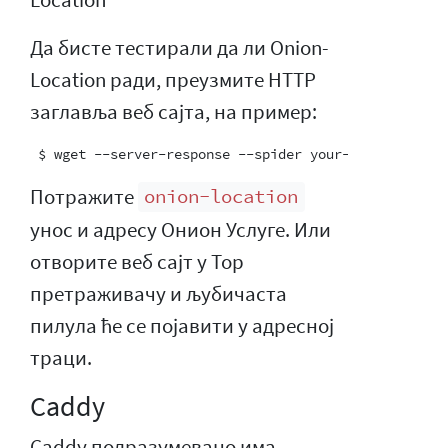
Да бисте тестирали да ли Onion-
Location ради, преузмите HTTP
заглавља веб сајта, на пример:
Потражите
onion-location
унос и адресу Онион Услуге. Или
отворите веб сајт у Тор
претраживачу и љубичаста
пилула ће се појавити у адресној
траци.
Caddy
Caddy подразумевано има