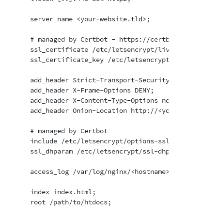
    server_name <your-website.tld>;

    # managed by Certbot - https://certbot.eff.org/

    ssl_certificate /etc/letsencrypt/live/<hostname>/
    ssl_certificate_key /etc/letsencrypt/live/<hostna
    add_header Strict-Transport-Security "max-age=63
    add_header X-Frame-Options DENY;

    add_header X-Content-Type-Options nosniff;

    add_header Onion-Location http://<your-onion-add
    # managed by Certbot

    include /etc/letsencrypt/options-ssl-nginx.conf;

    ssl_dhparam /etc/letsencrypt/ssl-dhparams.pem;

    access_log /var/log/nginx/<hostname>-access.log;

    index index.html;

    root /path/to/htdocs;
