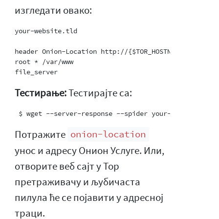
изгледати овако:
your-website.tld

header Onion-Location http://{$TOR_HOSTNAME}{path}

root * /var/www

Тестирање:
Тестирајте са:
Потражите
onion-location
унос и адресу Онион Услуге. Или,
отворите веб сајт у Тор
претраживачу и љубичаста
пилула ће се појавити у адресној
траци.