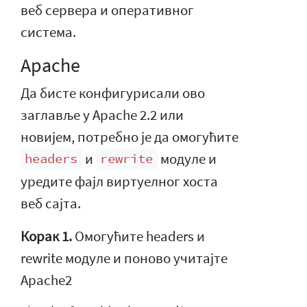
веб сервера и оперативног
система.
Apache
Да бисте конфигурисали ово
заглавље у Apache 2.2 или
новијем, потребно је да омогућите
и
модуле и
headers
rewrite
уредите фајл виртуелног хоста
веб сајта.
Корак 1.
Омогућите headers и
rewrite модуле и поново учитајте
Apache2