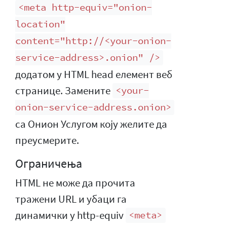
<meta http-equiv="onion-
location"
content="http://<your-onion-
service-address>.onion" />
додатом у HTML head елемент веб
странице. Замените
<your-
onion-service-address.onion>
са Онион Услугом коју желите да
преусмерите.
Ограничења
HTML не може да прочита
тражени URL и убаци га
динамички у http-equiv
<meta>