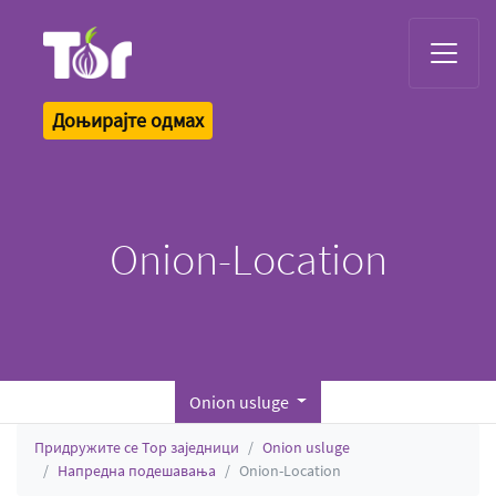
Tor Logo
Доњирајте одмах
Onion-Location
Onion usluge
Придружите се Тор заједници
Onion usluge
Напредна подешавања
Onion-Location