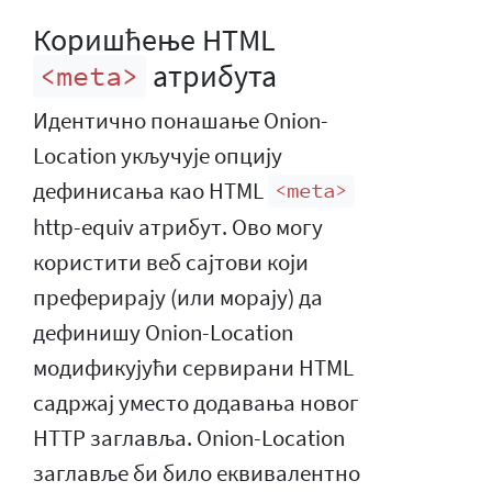
Коришћење HTML
атрибута
<meta>
Идентично понашање Onion-
Location укључује опцију
дефинисања као HTML
<meta>
http-equiv атрибут. Ово могу
користити веб сајтови који
преферирају (или морају) да
дефинишу Onion-Location
модификујући сервирани HTML
садржај уместо додавања новог
HTTP заглавља. Onion-Location
заглавље би било еквивалентно