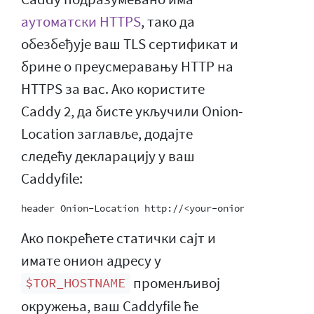
аутоматски HTTPS
, тако да
обезбеђује ваш TLS сертификат и
брине о преусмеравању HTTP на
HTTPS за вас. Ако користите
Caddy 2, да бисте укључили Onion-
Location заглавље, додајте
следећу декларацију у ваш
Caddyfile:
Ако покрећете статички сајт и
имате онион адресу у
променљивој
$TOR_HOSTNAME
окружења, ваш Caddyfile ће