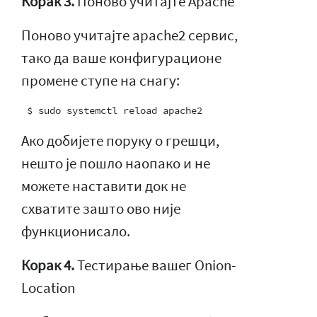
Корак 3.
Поново учитајте Apache
Поново учитајте apache2 сервис,
тако да ваше конфигурационе
промене ступе на снагу:
Ако добијете поруку о грешци,
нешто је пошло наопако и не
можете наставити док не
схватите зашто ово није
функционисало.
Корак 4.
Тестирање вашег Onion-
Location