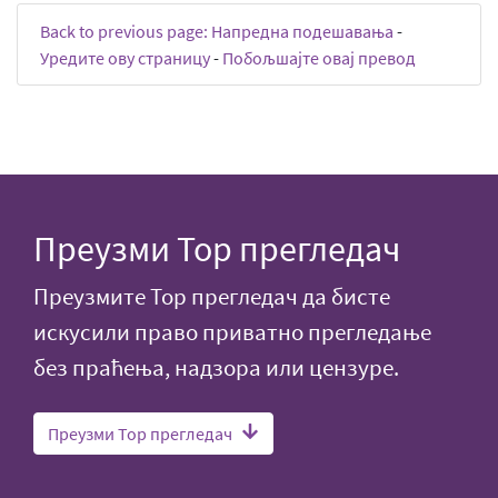
Back to previous page: Напредна подешавања
-
Уредите ову страницу
-
Побољшајте овај превод
Преузми Тор прегледач
Преузмите Тор прегледач да бисте
искусили право приватно прегледање
без праћења, надзора или цензуре.
Преузми Тор прегледач