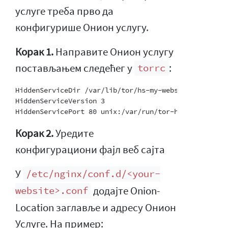
услуге треба прво да
конфигурише Онион услугу.
Корак 1.
Направите Онион услугу
постављањем следећег у
:
torrc
HiddenServiceDir /var/lib/tor/hs-my-website/

HiddenServiceVersion 3

Корак 2.
Уредите
конфигурациони фајл веб сајта
У
/etc/nginx/conf.d/<your-
додајте Onion-
website>.conf
Location заглавље и адресу Онион
Услуге. На пример: