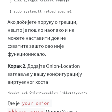
 $ sudo a2enmod headers rewrite

Ако добијете поруку о грешци,
нешто је пошло наопако и не
можете наставити док не
схватите зашто ово није
функционисало.
Корак 2.
Додајте Onion-Location
заглавље у вашу конфигурацију
виртуелног хоста
Где је
your-onion-
Онион Услуга
address.onion