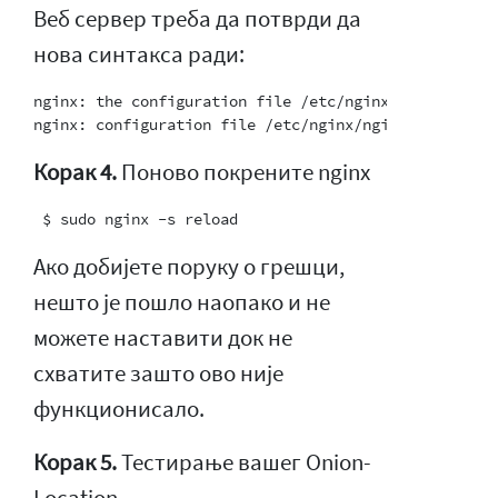
Веб сервер треба да потврди да
нова синтакса ради:
nginx: the configuration file /etc/nginx/nginx.conf s
Корак 4.
Поново покрените nginx
Ако добијете поруку о грешци,
нешто је пошло наопако и не
можете наставити док не
схватите зашто ово није
функционисало.
Корак 5.
Тестирање вашег Onion-
Location