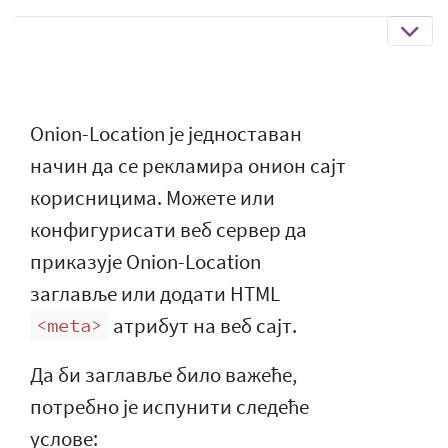
Onion-Location је једноставан
начин да се рекламира онион сајт
корисницима. Можете или
конфигурисати веб сервер да
приказује Onion-Location
заглавље или додати HTML
атрибут на веб сајт.
<meta>
Да би заглавље било важеће,
потребно је испунити следеће
услове: