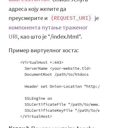
адреса коју желите да
преусмерите и
је
{REQUEST_URI}
компонента путање траженог
URI
, као што је "/index.html".
Пример виртуелног хоста:
     <VirtualHost *:443>

       ServerName <your-website.tld>

       DocumentRoot /path/to/htdocs

       Header set Onion-Location "http://your-onion-
       SSLEngine on

       SSLCertificateFile "/path/to/www.example.com.c
       SSLCertificateKeyFile "/path/to/www.example.co