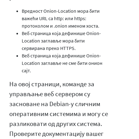
Вредност Onion-Location мора бити
важећи URL са http: или https:
протоколом и .onion именом хоста.
Веб страница која дефинише Onion-
Location заглавље мора бити
сервирана преко HTTPS.
Веб страница која дефинише Onion-
Location заглавље не сме бити онион
сајт.
На овој страници, команде за
управљање веб сервером су
засноване на Debian-у сличним
оперативним системима и могу се
разликовати од других система.
Проверите документацију вашег