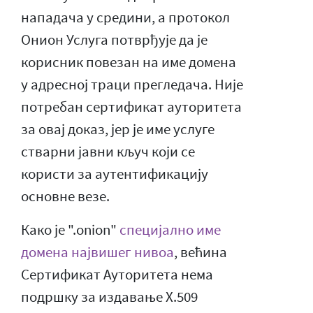
нападача у средини, а протокол
Онион Услуга потврђује да је
корисник повезан на име домена
у адресној траци прегледача. Није
потребан сертификат ауторитета
за овај доказ, јер је име услуге
стварни јавни кључ који се
користи за аутентификацију
основне везе.
Како је ".onion"
специјално име
домена највишег нивоа
, већина
Сертификат Ауторитета нема
подршку за издавање X.509