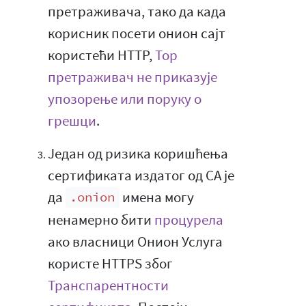
претраживача, тако да када
корисник посети онион сајт
користећи HTTP,
Тор
претраживач не приказује
упозорење или поруку о
грешци
.
Један од ризика коришћења
сертификата издатог од CA је
да
имена могу
.onion
ненамерно бити
процурела
ако власници Онион Услуга
користе HTTPS због
Транспарентности