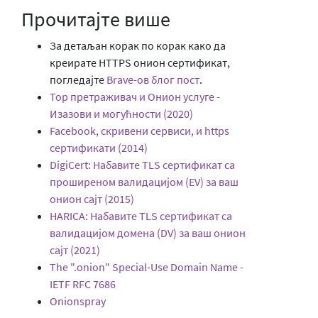
Прочитајте више
За детаљан корак по корак како да
креирате HTTPS онион сертификат,
погледајте
Brave-ов блог пост
.
Тор претраживач и Онион услуге -
Изазови и могућности (2020)
Facebook, скривени сервиси, и https
сертификати (2014)
DigiCert: Набавите TLS сертификат са
проширеном валидацијом (EV) за ваш
онион сајт (2015)
HARICA: Набавите TLS сертификат са
валидацијом домена (DV) за ваш онион
сајт (2021)
The ".onion" Special-Use Domain Name -
IETF RFC 7686
Onionspray