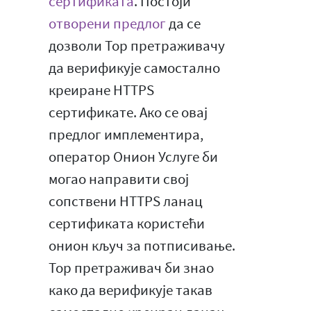
сертификата
. Постоји
отворени предлог
да се
дозволи Тор претраживачу
да верификује самостално
креиране HTTPS
сертификате. Ако се овај
предлог имплементира,
оператор Онион Услуге би
могао направити свој
сопствени HTTPS ланац
сертификата користећи
онион кључ за потписивање.
Тор претраживач би знао
како да верификује такав