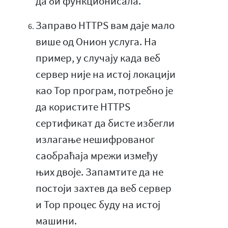
да би функционисала.
Заправо HTTPS вам даје мало
више од Онион услуга. На
пример, у случају када веб
сервер није на истој локацији
као Тор програм, потребно је
да користите HTTPS
сертификат да бисте избегли
излагање нешифрованог
саобраћаја мрежи између
њих двоје. Запамтите да не
постоји захтев да веб сервер
и Тор процес буду на истој
машини.