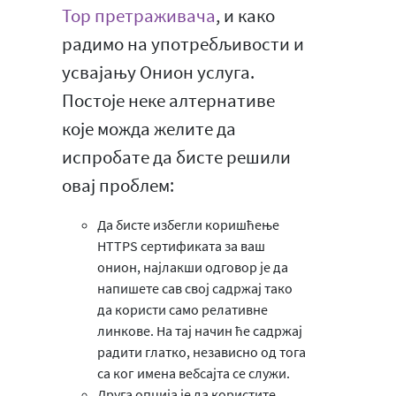
Тор претраживача
, и како
радимо на употребљивости и
усвајању Онион услуга.
Постоје неке алтернативе
које можда желите да
испробате да бисте решили
овај проблем:
Да бисте избегли коришћење
HTTPS сертификата за ваш
онион, најлакши одговор је да
напишете сав свој садржај тако
да користи само релативне
линкове. На тај начин ће садржај
радити глатко, независно од тога
са ког имена вебсајта се служи.
Друга опција је да користите