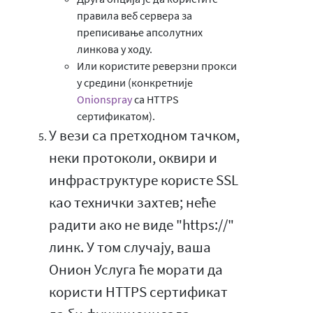
правила веб сервера за
преписивање апсолутних
линкова у ходу.
Или користите реверзни прокси
у средини (конкретније
Onionspray
са HTTPS
сертификатом).
У вези са претходном тачком,
неки протоколи, оквири и
инфраструктуре користе SSL
као технички захтев; неће
радити ако не виде "https://"
линк. У том случају, ваша
Онион Услуга ће морати да
користи HTTPS сертификат