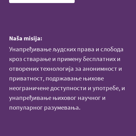
Naša misija:
Унапређивање људских права и слобода
кроз стварање и примену бесплатних и
отворених технологија за анонимност и
приватност, подржавање њихове
неограничене доступности и употребе, и
унапређивање њиховог научног и
популарног разумевања.