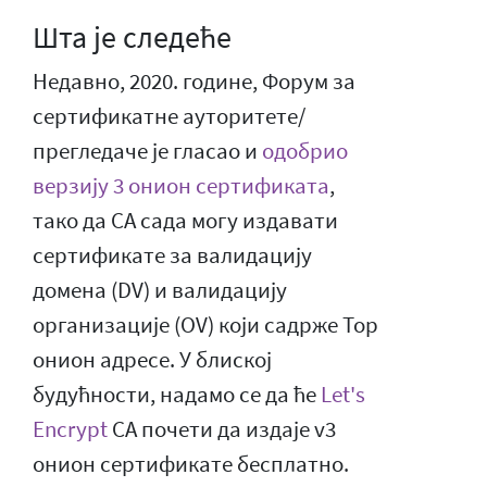
Шта је следеће
Недавно, 2020. године, Форум за
сертификатне ауторитете/
прегледаче је гласао и
одобрио
верзију 3 онион сертификата
,
тако да CA сада могу издавати
сертификате за валидацију
домена (DV) и валидацију
организације (OV) који садрже Тор
онион адресе. У блиској
будућности, надамо се да ће
Let's
Encrypt
CA почети да издаје v3
онион сертификате бесплатно.