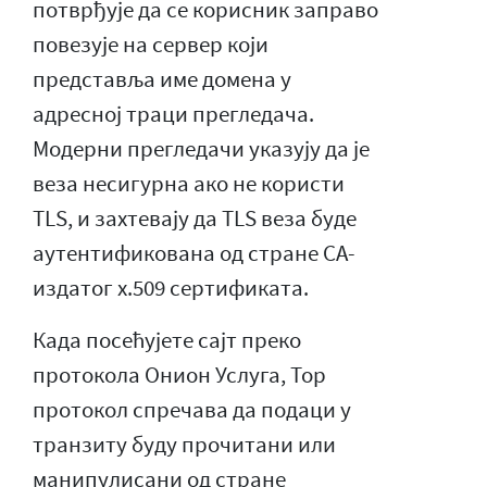
потврђује да се корисник заправо
повезује на сервер који
представља име домена у
адресној траци прегледача.
Модерни прегледачи указују да је
веза несигурна ако не користи
TLS, и захтевају да TLS веза буде
аутентификована од стране CA-
издатог x.509 сертификата.
Када посећујете сајт преко
протокола Онион Услуга, Тор
протокол спречава да подаци у
транзиту буду прочитани или
манипулисани од стране