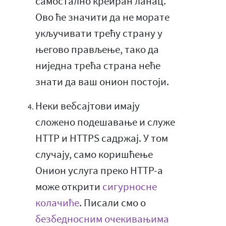
самостално креиран ланац.
Ово ће значити да не морате
укључивати трећу страну у
његово прављење, тако да
ниједна трећа страна неће
знати да ваш онион постоји.
Неки вебсајтови имају
сложено подешавање и служе
HTTP и HTTPS садржај. У том
случају, само коришћење
Онион услуга преко HTTP-а
може открити
сигурносне
колачиће
. Писали смо о
безбедносним очекивањима