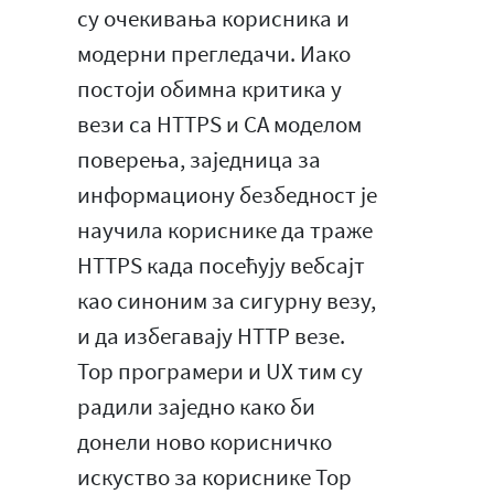
су очекивања корисника и
модерни прегледачи. Иако
постоји обимна критика у
вези са HTTPS и CA моделом
поверења, заједница за
информациону безбедност је
научила кориснике да траже
HTTPS када посећују вебсајт
као синоним за сигурну везу,
и да избегавају HTTP везе.
Тор програмери и UX тим су
радили заједно како би
донели ново корисничко
искуство за кориснике Тор