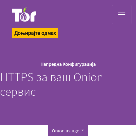
Tor Logo
Доњирајте одмах
Напредна Конфигурација
HTTPS за ваш Onion
сервис
Onion usluge