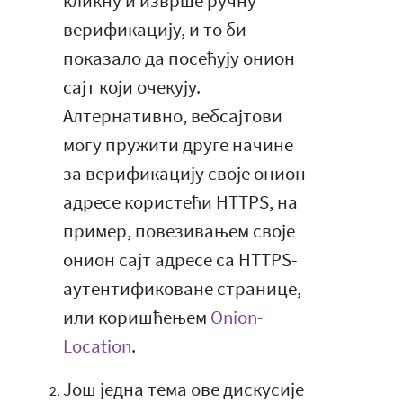
кликну и изврше ручну
верификацију, и то би
показало да посећују онион
сајт који очекују.
Алтернативно, вебсајтови
могу пружити друге начине
за верификацију своје онион
адресе користећи HTTPS, на
пример, повезивањем своје
онион сајт адресе са HTTPS-
аутентификоване странице,
или коришћењем
Onion-
Location
.
Још једна тема ове дискусије