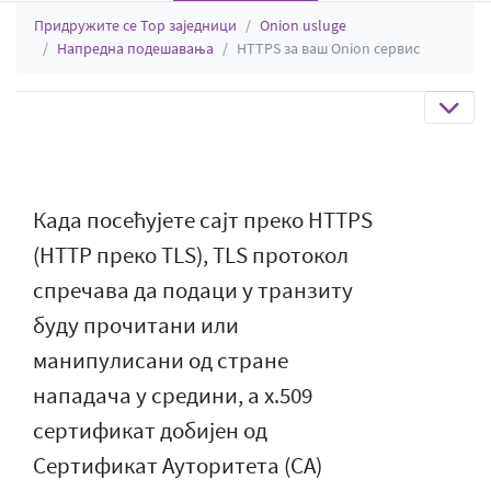
Придружите се Тор заједници
Onion usluge
Напредна подешавања
HTTPS за ваш Onion сервис
Када посећујете сајт преко HTTPS
(HTTP преко TLS), TLS протокол
спречава да подаци у транзиту
буду прочитани или
манипулисани од стране
нападача у средини, а x.509
сертификат добијен од
Сертификат Ауторитета (CA)