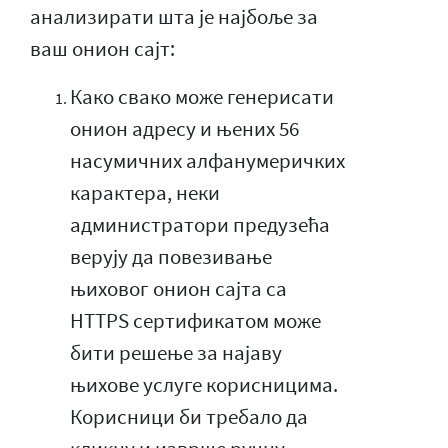
анализирати шта је најбоље за
ваш онион сајт:
Како свако може генерисати
онион адресу и њених 56
насумичних алфанумеричких
карактера, неки
администратори предузећа
верују да повезивање
њиховог онион сајта са
HTTPS сертификатом може
бити решење за најаву
њихове услуге корисницима.
Корисници би требало да