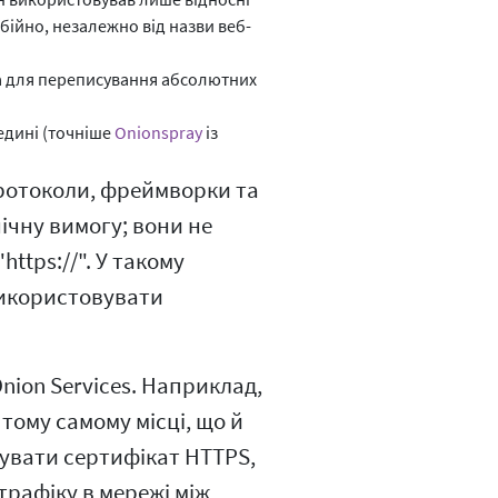
ійно, незалежно від назви веб-
а для переписування абсолютних
едині (точніше
Onionspray
із
протоколи, фреймворки та
ічну вимогу; вони не
ttps://". У такому
використовувати
nion Services. Наприклад,
 тому самому місці, що й
вувати сертифікат HTTPS,
рафіку в мережі між