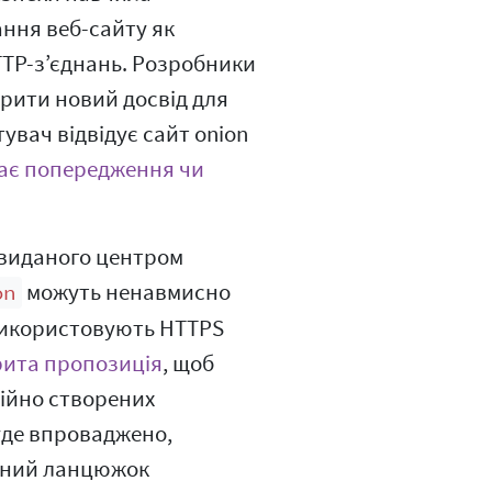
ання веб-сайту як
TTP-з’єднань. Розробники
рити новий досвід для
увач відвідує сайт onion
жає попередження чи
 виданого центром
можуть ненавмисно
on
 використовують HTTPS
рита пропозиція
, щоб
тійно створених
уде впроваджено,
асний ланцюжок