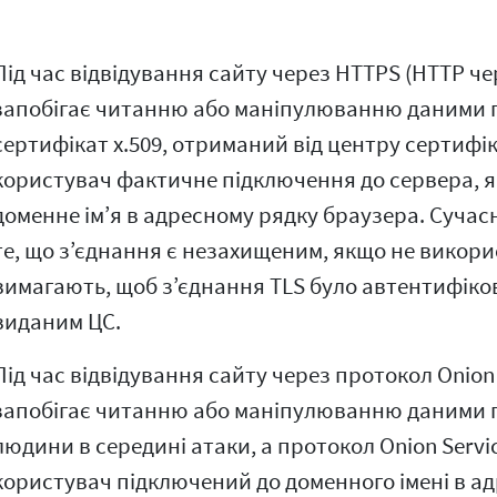
Під час відвідування сайту через HTTPS (HTTP че
запобігає читанню або маніпулюванню даними п
сертифікат x.509, отриманий від центру сертифіка
користувач фактичне підключення до сервера, 
доменне ім’я в адресному рядку браузера. Сучас
те, що з’єднання є незахищеним, якщо не викорис
вимагають, щоб з’єднання TLS було автентифіков
виданим ЦС.
Під час відвідування сайту через протокол Onion 
запобігає читанню або маніпулюванню даними пі
людини в середині атаки, а протокол Onion Servi
користувач підключений до доменного імені в а