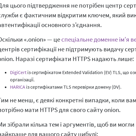
Для цього підтвердження не потрібен центр серти
служби є фактичним відкритим ключем, який ви
автентифікації основного з’єднання.
Оскільки «.onion» — це
спеціальне доменне ім’я в
центрів сертифікації не підтримують видачу серт
onion. Наразі сертифікати HTTPS надають лише:
DigiCert
із сертифікатом Extended Validation (EV) TLS, що о
організації.
HARICA
із сертифікатами TLS перевірки домену (DV).
Тим не менш, є деякі конкретні випадки, коли ва
потрібно мати HTTPS для свого сайту onion.
Ми зібрали кілька тем і аргументів, щоб ви могл
найкраще для вашого сайту цибулі: