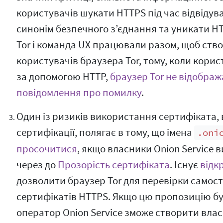
користувачів шукати HTTPS під час відвідув
синонім безпечного з’єднання та уникати H
Tor і команда UX працювали разом, щоб ство
користувачів браузера Tor, тому, коли корист
за допомогою HTTP,
браузер Tor не відобра
повідомлення про помилку
.
Один із ризиків використання сертифіката,
сертифікації, полягає в тому, що імена
.oni
просочитися
, якщо власники Onion Service
через до
Прозорість сертифіката
. Існує
відк
дозволити браузер Tor для перевірки самос
сертифікатів HTTPS. Якщо цю пропозицію б
оператор Onion Service зможе створити вл