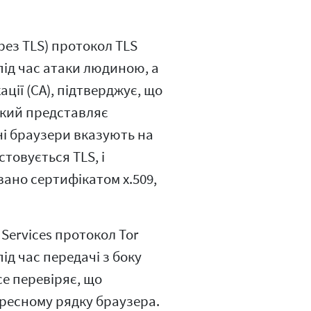
рез TLS) протокол TLS
ід час атаки людиною, а
ції (CA), підтверджує, що
який представляє
ні браузери вказують на
товується TLS, і
ано сертифікатом x.509,
Services протокол Tor
д час передачі з боку
ce перевіряє, що
дресному рядку браузера.