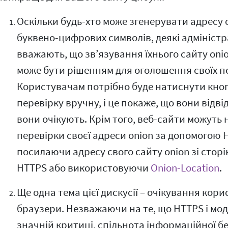
Оскільки будь-хто може згенерувати адресу on
буквено-цифрових символів, деякі адмініст
вважають, що зв’язування їхнього сайту oni
може бути рішенням для оголошення своїх п
Користувачам потрібно буде натиснути кно
перевірку вручну, і це покаже, що вони відві
вони очікують. Крім того, веб-сайти можуть
перевірки своєї адреси onion за допомогою 
посилаючи адресу свого сайту onion зі стор
HTTPS або використовуючи
Onion-Location
.
Ще одна тема цієї дискусії – очікування корис
браузери. Незважаючи на те, що HTTPS і мод
значній критиці, спільнота інформаційної б