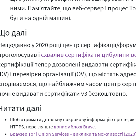
ними. Пам’ятайте, що веб-сервер і процес To
бути на одній машині.
Що далі
Нещодавно у 2020 році центр сертифікації/форум
проголосував і
схвалив сертифікати цибулини ве
сертифікації тепер дозволені видавати сертифі
(DV) і перевірки організації (OV), що містять адрес
сподіваємося, що найближчим часом центр серт
почне видавати сертифікати v3 безкоштовно.
Читати далі
Щоб отримати детальну покрокову інформацію про те, як
HTTPS, перегляньте
допис у блозі Brave
.
Браузер Tor і Onion Services – виклики та можливості (2020