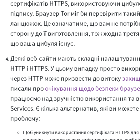
сертифікатів HTTPS, використовуючи цибул
підпису. Браузер Tor міг би перевірити так
ланцюжок. Це означатиме, що вам не потріб
сторону до її виготовлення, тож жодна третя
що ваша цибуля існує.
Деякі веб-сайти мають складні налаштуванн
HTTP і HTTPS. У цьому випадку просто викор
через HTTP може призвести до витоку
захищ
писали про
очікування щодо безпеки браузе
працюємо над зручністю використання та 
Services. Є кілька альтернатив, які ви може
проблему:
Щоб уникнути використання сертифіката HTTPS для 
відповідь — написати весь вміст таким чином, щоб в