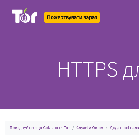
Пожертвувати зараз
Tor Logo
HTTPS дл
Приєднуйтеся до Спільноти Tor
Служби Onion
Додаткові нал