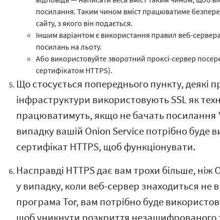
посилання. Таким чином вміст працюватиме безпереб
сайту, з якого він подається.
Іншим варіантом є використання правил веб-сервер
посилань на льоту.
Або використовуйте зворотний проксі-сервер посер
сертифікатом HTTPS).
Що стосується попереднього пункту, деякі 
інфраструктури використовують SSL як техн
працюватимуть, якщо не бачать посилання "h
випадку вашій Onion Service потрібно буде 
сертифікат HTTPS, щоб функціонувати.
Насправді HTTPS дає вам трохи більше, ніж O
у випадку, коли веб-сервер знаходиться не в
програма Tor, вам потрібно буде використо
щоб уникнути розкриття незашифрованого т