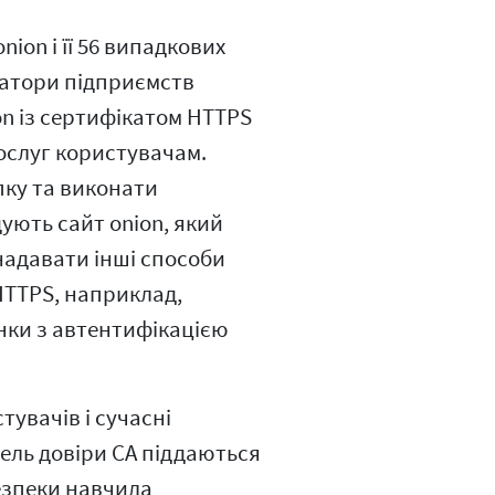
ion і її 56 випадкових
ратори підприємств
on із сертифікатом HTTPS
ослуг користувачам.
пку та виконати
дують сайт onion, який
 надавати інші способи
HTTPS, наприклад,
інки з автентифікацією
тувачів і сучасні
ель довіри CA піддаються
езпеки навчила