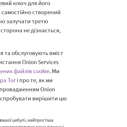
евий ключ для його
ий самостійно створений
но залучати третю
 сторона не дізнається,
я та обслуговують вміст
истання Onion Services
ених файлів cookie
. Ми
ра Tor
і про те, як ми
впровадженням Onion
те спробувати вирішити цю
вашої цибулі, найпростіша
ін використовував лише відносні