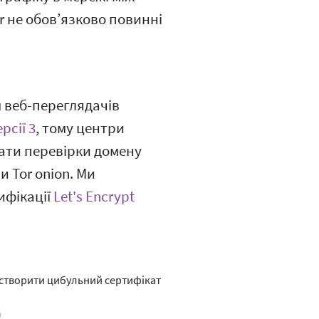
r не обов’язково повинні
 веб-переглядачів
рсії 3
, тому центри
кати перевірки домену
и Tor onion. Ми
ифікації
Let's Encrypt
 створити цибульний сертифікат
)