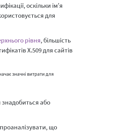
фікації, оскільки ім’я
користовується для
ерхнього рівня
, більшість
ифікатів X.509 для сайтів
значає значні витрати для
м знадобиться або
и проаналізувати, що