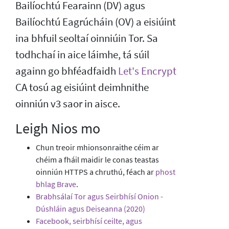
Bailíochtú Fearainn (DV) agus
Bailíochtú Eagrúcháin (OV) a eisiúint
ina bhfuil seoltaí oinniúin Tor. Sa
todhchaí in aice láimhe, tá súil
againn go bhféadfaidh
Let's Encrypt
CA tosú ag eisiúint deimhnithe
oinniún v3 saor in aisce.
Leigh Nios mo
Chun treoir mhionsonraithe céim ar
chéim a fháil maidir le conas teastas
oinniún HTTPS a chruthú, féach ar
phost
bhlag Brave
.
Brabhsálaí Tor agus Seirbhísí Onion -
Dúshláin agus Deiseanna (2020)
Facebook, seirbhísí ceilte, agus