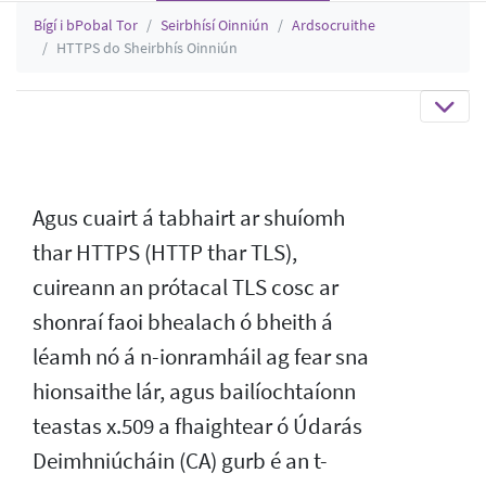
Bígí i bPobal Tor
Seirbhísí Oinniún
Ardsocruithe
HTTPS do Sheirbhís Oinniún
Agus cuairt á tabhairt ar shuíomh
thar HTTPS (HTTP thar TLS),
cuireann an prótacal TLS cosc ar
shonraí faoi bhealach ó bheith á
léamh nó á n-ionramháil ag fear sna
hionsaithe lár, agus bailíochtaíonn
teastas x.509 a fhaightear ó Údarás
Deimhniúcháin (CA) gurb é an t-