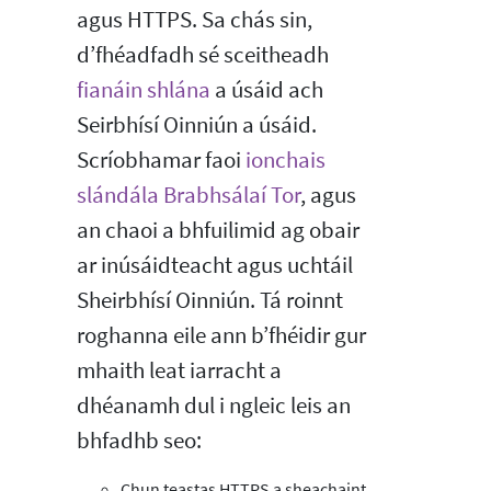
agus HTTPS. Sa chás sin,
d’fhéadfadh sé sceitheadh
fianáin shlána
a úsáid ach
Seirbhísí Oinniún a úsáid.
Scríobhamar faoi
ionchais
slándála Brabhsálaí Tor
, agus
an chaoi a bhfuilimid ag obair
ar inúsáidteacht agus uchtáil
Sheirbhísí Oinniún. Tá roinnt
roghanna eile ann b’fhéidir gur
mhaith leat iarracht a
dhéanamh dul i ngleic leis an
bhfadhb seo:
Chun teastas HTTPS a sheachaint