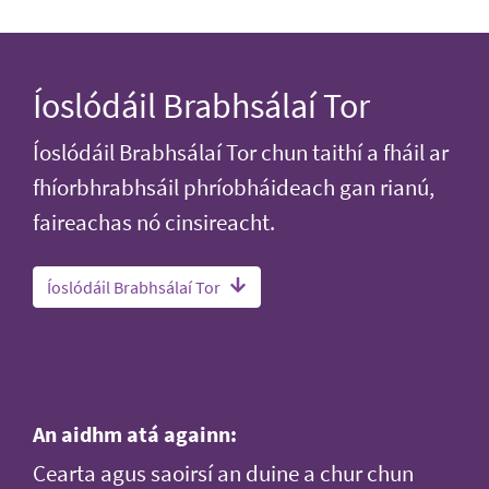
Íoslódáil Brabhsálaí Tor
Íoslódáil Brabhsálaí Tor chun taithí a fháil ar
fhíorbhrabhsáil phríobháideach gan rianú,
faireachas nó cinsireacht.
Íoslódáil Brabhsálaí Tor
An aidhm atá againn:
Cearta agus saoirsí an duine a chur chun