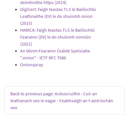
deimhnithe https (2014)
DigiCert: Faigh teastas TLS le Bailíochtú
Leathnaithe (EV) le do shuíomh onion
(2015)
HARICA: Faigh teastas TLS le Bailíochtú
Fearainn (DV) le do shuíomh oinniún
(2021)
An tAinm Fearainn Úsáide Speisialta
".onion" - IETF RFC 7686
Onionspray
Back to previous page: Ardsocruithe
-
Cuir an
leathanach seo in eagar
-
Feabhsaigh an t-aistriúchán
seo