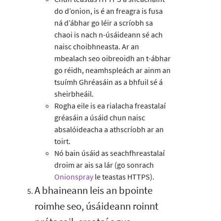
do d’onion, is é an freagra is fusa
ná d’ábhar go léir a scríobh sa
chaoi is nach n-úsáideann sé ach
naisc choibhneasta. Ar an
mbealach seo oibreoidh an t-ábhar
go réidh, neamhspleách ar ainm an
tsuímh Ghréasáin as a bhfuil sé á
sheirbheáil.
Rogha eile is ea rialacha freastalaí
gréasáin a úsáid chun naisc
absalóideacha a athscríobh ar an
toirt.
Nó bain úsáid as seachfhreastalaí
droim ar ais sa lár (go sonrach
Onionspray
le teastas HTTPS).
A bhaineann leis an bpointe
roimhe seo, úsáideann roinnt