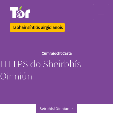
Tor Logo
Tabhair síntiús airgid anois
Cumraíocht Casta
HTTPS do Sheirbhís
Oinniún
Seirbhísí Oinniún