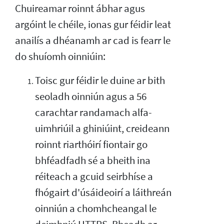
Chuireamar roinnt ábhar agus
argóint le chéile, ionas gur féidir leat
anailís a dhéanamh ar cad is fearr le
do shuíomh oinniúin:
Toisc gur féidir le duine ar bith
seoladh oinniún agus a 56
carachtar randamach alfa-
uimhriúil a ghiniúint, creideann
roinnt riarthóirí fiontair go
bhféadfadh sé a bheith ina
réiteach a gcuid seirbhíse a
fhógairt d'úsáideoirí a láithreán
oinniún a chomhcheangal le