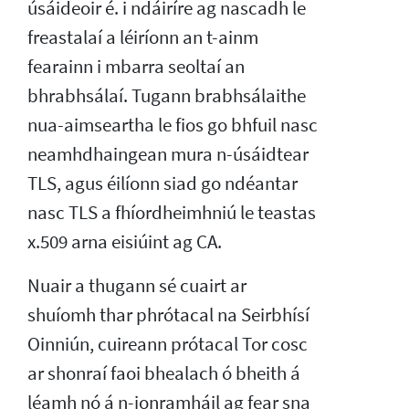
úsáideoir é. i ndáiríre ag nascadh le
freastalaí a léiríonn an t-ainm
fearainn i mbarra seoltaí an
bhrabhsálaí. Tugann brabhsálaithe
nua-aimseartha le fios go bhfuil nasc
neamhdhaingean mura n-úsáidtear
TLS, agus éilíonn siad go ndéantar
nasc TLS a fhíordheimhniú le teastas
x.509 arna eisiúint ag CA.
Nuair a thugann sé cuairt ar
shuíomh thar phrótacal na Seirbhísí
Oinniún, cuireann prótacal Tor cosc
ar shonraí faoi bhealach ó bheith á
léamh nó á n-ionramháil ag fear sna