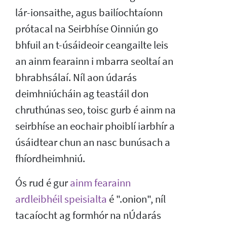
lár-ionsaithe, agus bailíochtaíonn
prótacal na Seirbhíse Oinniún go
bhfuil an t-úsáideoir ceangailte leis
an ainm fearainn i mbarra seoltaí an
bhrabhsálaí. Níl aon údarás
deimhniúcháin ag teastáil don
chruthúnas seo, toisc gurb é ainm na
seirbhíse an eochair phoiblí iarbhír a
úsáidtear chun an nasc bunúsach a
fhíordheimhniú.
Ós rud é gur
ainm fearainn
ardleibhéil speisialta
é ".onion", níl
tacaíocht ag formhór na nÚdarás