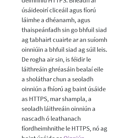
deimhniú HTTPS. Bheadh ar
úsáideoirí cliceáil agus fíorú
láimhe a dhéanamh, agus
thaispeánfadh sin go bhfuil siad
ag tabhairt cuairte ar an suíomh
oinniúin a bhfuil siad ag súil leis.
De rogha air sin, is féidir le
láithreáin ghréasáin bealaí eile
a sholáthar chun a seoladh
oinniún a fhíorú ag baint úsáide
as HTTPS, mar shampla, a
seoladh láithreáin oinniún a
nascadh ó leathanach
fíordheimhnithe le HTTPS, nó ag