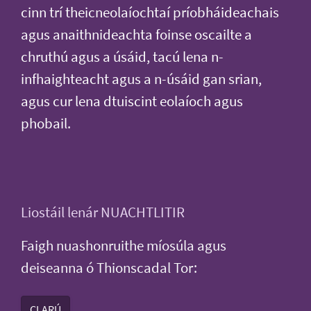
cinn trí theicneolaíochtaí príobháideachais
agus anaithnideachta foinse oscailte a
chruthú agus a úsáid, tacú lena n-
infhaighteacht agus a n-úsáid gan srian,
agus cur lena dtuiscint eolaíoch agus
phobail.
Liostáil lenár NUACHTLITIR
Faigh nuashonruithe míosúla agus
deiseanna ó Thionscadal Tor:
CLARÚ