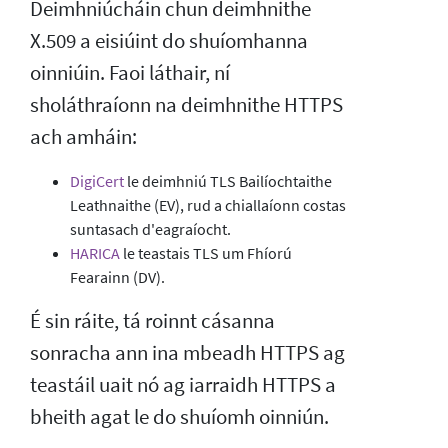
Deimhniúcháin chun deimhnithe
X.509 a eisiúint do shuíomhanna
oinniúin. Faoi láthair, ní
sholáthraíonn na deimhnithe HTTPS
ach amháin:
DigiCert
le deimhniú TLS Bailíochtaithe
Leathnaithe (EV), rud a chiallaíonn costas
suntasach d'eagraíocht.
HARICA
le teastais TLS um Fhíorú
Fearainn (DV).
É sin ráite, tá roinnt cásanna
sonracha ann ina mbeadh HTTPS ag
teastáil uait nó ag iarraidh HTTPS a
bheith agat le do shuíomh oinniún.