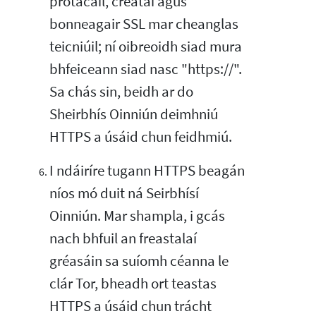
prótacail, creataí agus
bonneagair SSL mar cheanglas
teicniúil; ní oibreoidh siad mura
bhfeiceann siad nasc "https://".
Sa chás sin, beidh ar do
Sheirbhís Oinniún deimhniú
HTTPS a úsáid chun feidhmiú.
I ndáiríre tugann HTTPS beagán
níos mó duit ná Seirbhísí
Oinniún. Mar shampla, i gcás
nach bhfuil an freastalaí
gréasáin sa suíomh céanna le
clár Tor, bheadh ort teastas
HTTPS a úsáid chun trácht