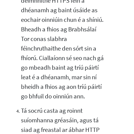
deimhnithe HTTPS féin a
dhéanamh ag baint úsáide as
eochair oinniúin chun é a shíniú.
Bheadh a fhios ag Brabhsálaí
Tor conas slabhra
féinchruthaithe den sórt sin a
fhíorú. Ciallaíonn sé seo nach gá
go mbeadh baint ag tríú páirtí
leat é a dhéanamh, mar sin ní
bheidh a fhios ag aon tríú páirtí
go bhfuil do oinniún ann.
Tá socrú casta ag roinnt
suíomhanna gréasáin, agus tá
siad ag freastal ar ábhar HTTP