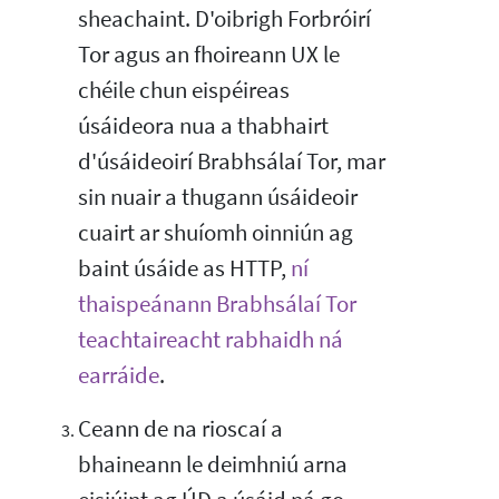
sheachaint. D'oibrigh Forbróirí
Tor agus an fhoireann UX le
chéile chun eispéireas
úsáideora nua a thabhairt
d'úsáideoirí Brabhsálaí Tor, mar
sin nuair a thugann úsáideoir
cuairt ar shuíomh oinniún ag
baint úsáide as HTTP,
ní
thaispeánann Brabhsálaí Tor
teachtaireacht rabhaidh ná
earráide
.
Ceann de na rioscaí a
bhaineann le deimhniú arna