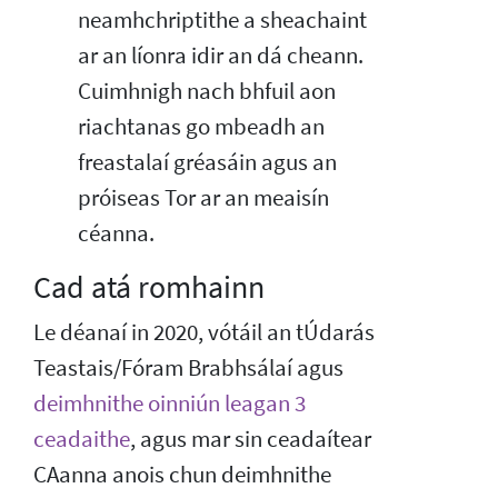
neamhchriptithe a sheachaint
ar an líonra idir an dá cheann.
Cuimhnigh nach bhfuil aon
riachtanas go mbeadh an
freastalaí gréasáin agus an
próiseas Tor ar an meaisín
céanna.
Cad atá romhainn
Le déanaí in 2020, vótáil an tÚdarás
Teastais/Fóram Brabhsálaí agus
deimhnithe oinniún leagan 3
ceadaithe
, agus mar sin ceadaítear
CAanna anois chun deimhnithe