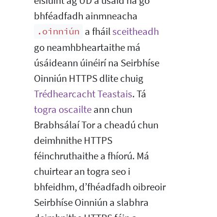
eisiúint ag ÚD a úsáid ná go
bhféadfadh ainmneacha
a fháil
sceitheadh
.oinniún
go neamhbheartaithe má
úsáideann úinéirí na Seirbhíse
Oinniún HTTPS dlite chuig
Trédhearcacht Teastais
. Tá
togra oscailte
ann chun
Brabhsálaí Tor a cheadú chun
deimhnithe HTTPS
féinchruthaithe a fhíorú. Má
chuirtear an togra seo i
bhfeidhm, d’fhéadfadh oibreoir
Seirbhíse Oinniún a slabhra