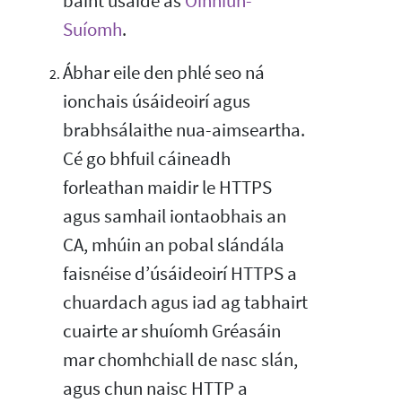
baint úsáide as
Oinniún-
Suíomh
.
Ábhar eile den phlé seo ná
ionchais úsáideoirí agus
brabhsálaithe nua-aimseartha.
Cé go bhfuil cáineadh
forleathan maidir le HTTPS
agus samhail iontaobhais an
CA, mhúin an pobal slándála
faisnéise d’úsáideoirí HTTPS a
chuardach agus iad ag tabhairt
cuairte ar shuíomh Gréasáin
mar chomhchiall de nasc slán,
agus chun naisc HTTP a