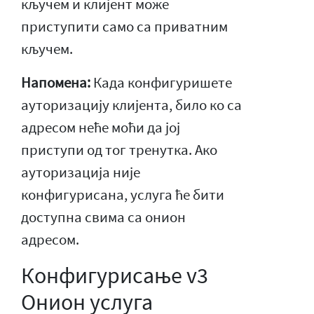
кључем и клијент може
приступити само са приватним
кључем.
Напомена:
Када конфигуришете
ауторизацију клијента, било ко са
адресом неће моћи да јој
приступи од тог тренутка. Ако
ауторизација није
конфигурисана, услуга ће бити
доступна свима са онион
адресом.
Конфигурисање v3
Онион услуга