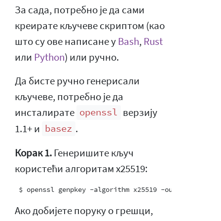
За сада, потребно је да сами
креирате кључеве скриптом (као
што су ове написане у
Bash
,
Rust
или
Python
) или ручно.
Да бисте ручно генерисали
кључеве, потребно је да
инсталирате
верзију
openssl
1.1+ и
.
basez
Корак 1.
Генеришите кључ
користећи алгоритам x25519:
Ако добијете поруку о грешци,