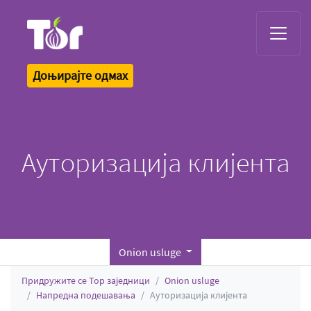
Tor Logo
Доњирајте одмах
Ауторизација клијента
Onion usluge
Придружите се Тор заједници
Onion usluge
Напредна подешавања
Ауторизација клијента