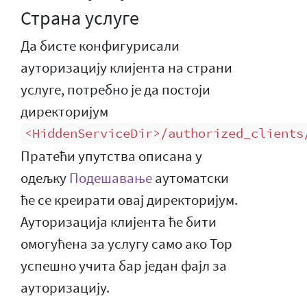
Страна услуге
Да бисте конфигурисали
ауторизацију клијента на страни
услуге, потребно је да постоји
директоријум
<HiddenServiceDir>/authorized_clients
Пратећи упутства описана у
одељку
Подешавање
аутоматски
ће се креирати овај директоријум.
Ауторизација клијента ће бити
омогућена за услугу само ако Тор
успешно учита бар један фајл за
ауторизацију.