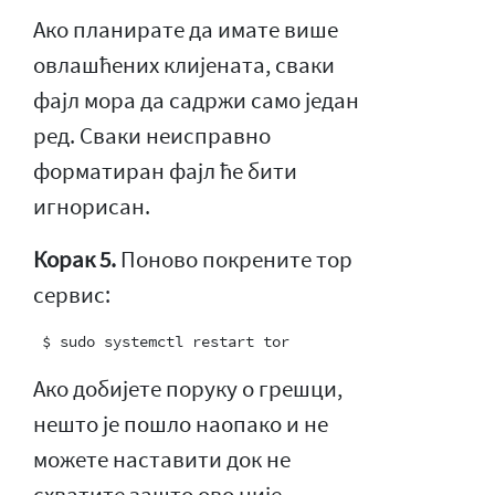
Ако планирате да имате више
овлашћених клијената, сваки
фајл мора да садржи само један
ред. Сваки неисправно
форматиран фајл ће бити
игнорисан.
Корак 5.
Поново покрените тор
сервис:
Ако добијете поруку о грешци,
нешто је пошло наопако и не
можете наставити док не
схватите зашто ово није