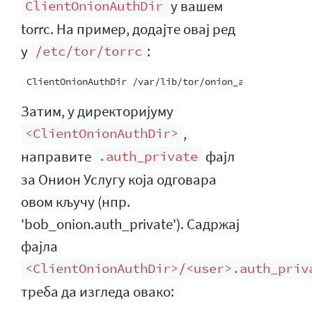
у вашем
ClientOnionAuthDir
torrc. На пример, додајте овај ред
у
:
/etc/tor/torrc
Затим, у директоријуму
,
<ClientOnionAuthDir>
направите
фајл
.auth_private
за Онион Услугу која одговара
овом кључу (нпр.
'bob_onion.auth_private'). Садржај
фајла
<ClientOnionAuthDir>/<user>.auth_priv
треба да изгледа овако: