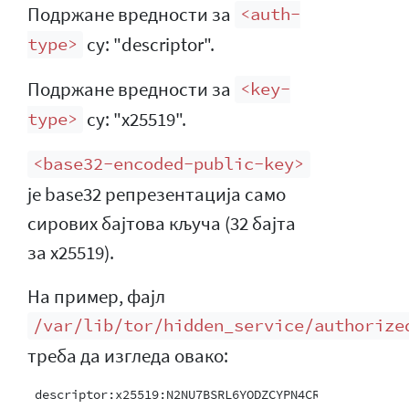
Подржане вредности за
<auth-
су: "descriptor".
type>
Подржане вредности за
<key-
су: "x25519".
type>
<base32-encoded-public-key>
је base32 репрезентација само
сирових бајтова кључа (32 бајта
за x25519).
На пример, фајл
/var/lib/tor/hidden_service/authorize
треба да изгледа овако: