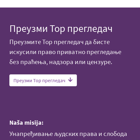
Преузми Тор прегледач
Преузмите Тор прегледач да бисте
искусили право приватно прегледање
без праћења, надзора или цензуре.
Преузми Тор прегледач
Naša misija:
Унапређивање људских права и слобода