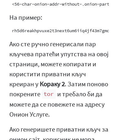
На пример:
Ако сте ручно генерисали пар
кључева пратећи упутства на овој
страници, можете копирати и
користити приватни кључ
креиран у
Кораку 2
. Затим поново
покрените
и требало би да
tor
можете да се повежете на адресу
Онион Услуге.
Ако генеришете приватни кључ за
онион сајт, корисник не мора