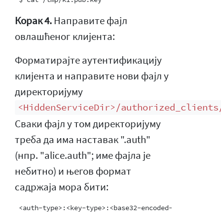
Корак 4.
Направите фајл
овлашћеног клијента:
Форматирајте аутентификацију
клијента и направите нови фајл у
директоријуму
<HiddenServiceDir>/authorized_clients
Сваки фајл у том директоријуму
треба да има наставак ".auth"
(нпр. "alice.auth"; име фајла је
небитно) и његов формат
садржаја мора бити: