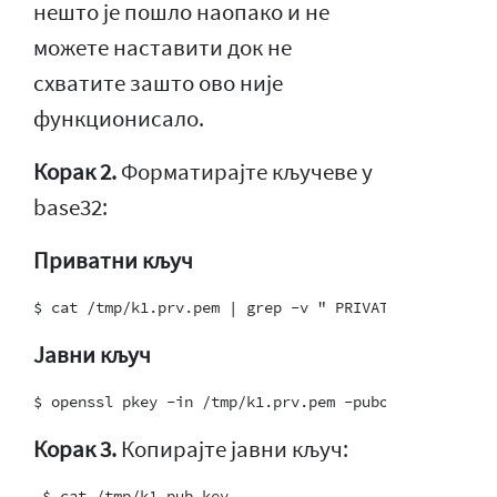
нешто је пошло наопако и не
можете наставити док не
схватите зашто ово није
функционисало.
Корак 2.
Форматирајте кључеве у
base32:
Приватни кључ
Јавни кључ
Корак 3.
Копирајте јавни кључ: