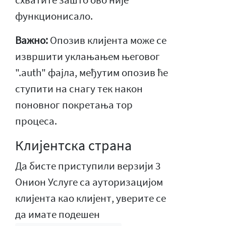
функционисало.
Важно:
Опозив клијента може се
извршити уклањањем његовог
".auth" фајла, међутим опозив ће
ступити на снагу тек након
поновног покретања тор
процеса.
Клијентска страна
Да бисте приступили верзији 3
Онион Услуге са ауторизацијом
клијента као клијент, уверите се
да имате подешен