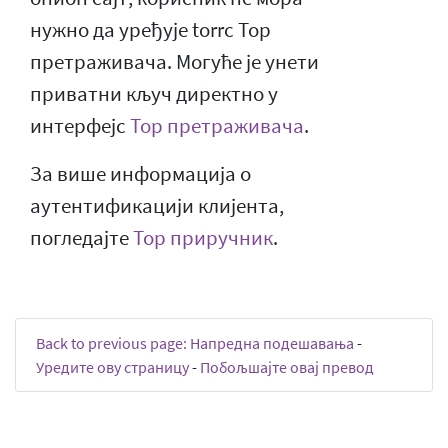
нужно да уређује torrc Тор
претраживача. Могуће је унети
приватни кључ директно у
интерфејс
Тор претраживача
.
За више информација о
аутентификацији клијента,
погледајте
Тор приручник
.
Back to previous page: Напредна подешавања
-
Уредите ову страницу
-
Побољшајте овај превод