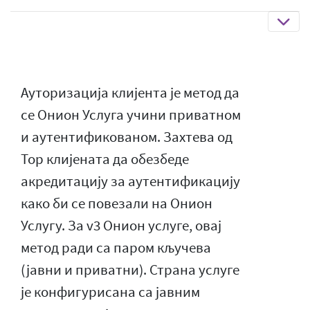
Ауторизација клијента је метод да
се Онион Услуга учини приватном
и аутентификованом. Захтева од
Тор клијената да обезбеде
акредитацију за аутентификацију
како би се повезали на Онион
Услугу. За v3 Онион услуге, овај
метод ради са паром кључева
(јавни и приватни). Страна услуге
је конфигурисана са јавним