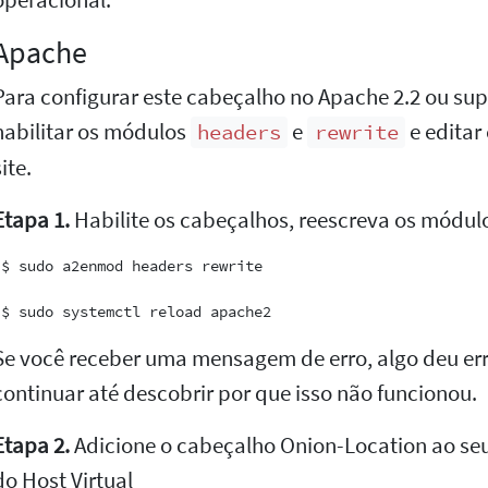
operacional.
Apache
Para configurar este cabeçalho no Apache 2.2 ou supe
habilitar os módulos
e
e editar
headers
rewrite
ite.
Etapa 1.
Habilite os cabeçalhos, reescreva os módul
 $ sudo a2enmod headers rewrite

Se você receber uma mensagem de erro, algo deu er
continuar até descobrir por que isso não funcionou.
Etapa 2.
Adicione o cabeçalho Onion-Location ao se
do Host Virtual