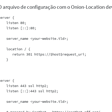
O arquivo de configuração com o Onion-Location dev
erver {

    listen 80;

    listen [::]:80;

    server_name <your-website.tld>;

    location / {

       return 301 https://$host$request_uri;

   }



erver {

    listen 443 ssl http2;

    listen [::]:443 ssl http2;

    server_name <your-website.tld>;
