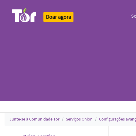
S
Doar agora
Tor Logo
Junte-se à Comunidade Tor
Serviços Onion
Configurações avan