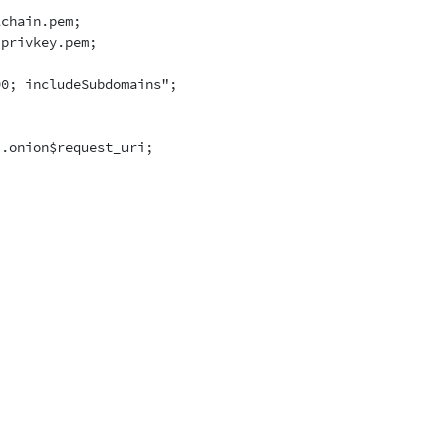
chain.pem; 

privkey.pem;

0; includeSubdomains";

.onion$request_uri;
