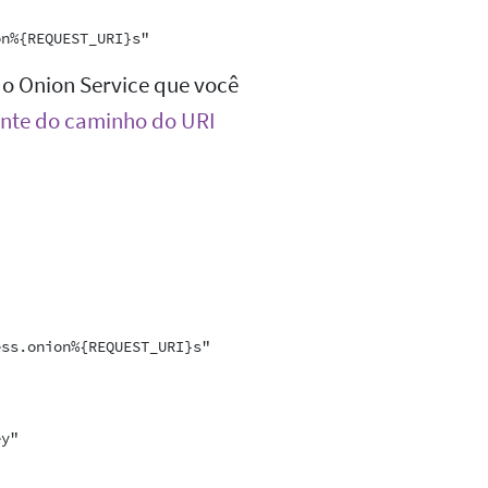
do Onion Service que você
te do caminho do URI
ss.onion%{REQUEST_URI}s"



y"
