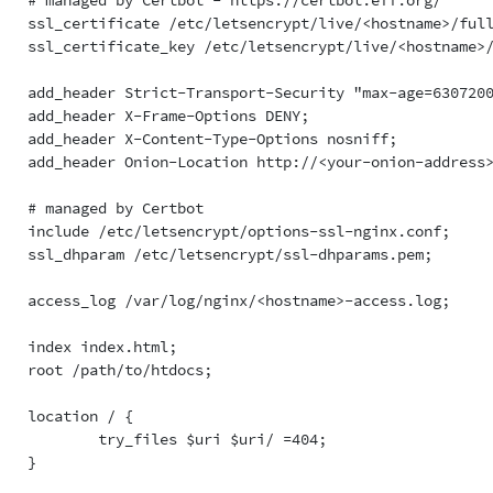
    # managed by Certbot - https://certbot.eff.org/

    ssl_certificate /etc/letsencrypt/live/<hostname>/full
    ssl_certificate_key /etc/letsencrypt/live/<hostname>/
    add_header Strict-Transport-Security "max-age=6307200
    add_header X-Frame-Options DENY;

    add_header X-Content-Type-Options nosniff;

    add_header Onion-Location http://<your-onion-address>
    # managed by Certbot

    include /etc/letsencrypt/options-ssl-nginx.conf;

    ssl_dhparam /etc/letsencrypt/ssl-dhparams.pem;

    access_log /var/log/nginx/<hostname>-access.log;

    index index.html;

    root /path/to/htdocs;

    location / {

            try_files $uri $uri/ =404;

   }


