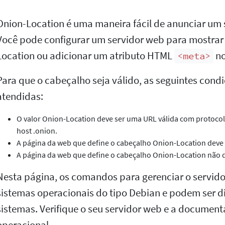
Onion-Location é uma maneira fácil de anunciar um s
Você pode configurar um servidor web para mostra
Location ou adicionar um atributo HTML
no
<meta>
Para que o cabeçalho seja válido, as seguintes cond
atendidas:
O valor Onion-Location deve ser uma URL válida com protocol
host .onion.
A página da web que define o cabeçalho Onion-Location deve 
A página da web que define o cabeçalho Onion-Location não d
Nesta página, os comandos para gerenciar o servid
sistemas operacionais do tipo Debian e podem ser di
sistemas. Verifique o seu servidor web e a documen