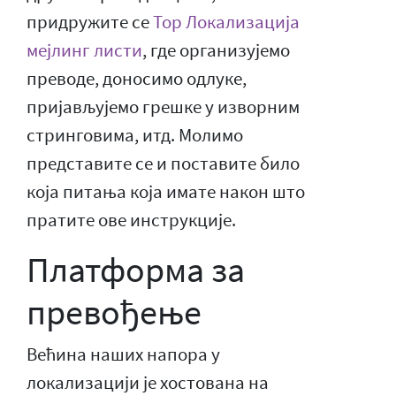
придружите се
Тор Локализација
мејлинг листи
, где организујемо
преводе, доносимо одлуке,
пријављујемо грешке у изворним
стринговима, итд. Молимо
представите се и поставите било
која питања која имате након што
пратите ове инструкције.
Платформа за
превођење
Већина наших напора у
локализацији је хостована на