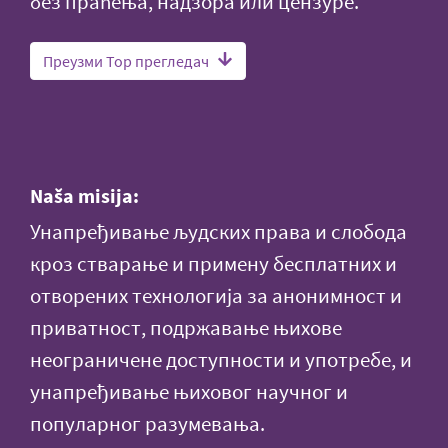
без праћења, надзора или цензуре.
Преузми Тор прегледач
Naša misija:
Унапређивање људских права и слобода
кроз стварање и примену бесплатних и
отворених технологија за анонимност и
приватност, подржавање њихове
неограничене доступности и употребе, и
унапређивање њиховог научног и
популарног разумевања.