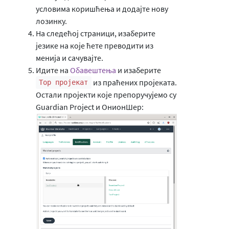
условима коришћења и додајте нову
лозинку.
На следећој страници, изаберите
језике на које ћете преводити из
менија и сачувајте.
Идите на
Обавештења
и изаберите
из праћених пројеката.
Тор пројекат
Остали пројекти које препоручујемо су
Guardian Project и ОнионШер: