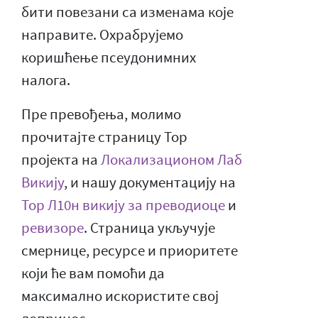
бити повезани са изменама које
направите. Охрабрујемо
коришћење псеудонимних
налога.
Пре превођења, молимо
прочитајте страницу Тор
пројекта на
Локализационом Лаб
Викију
, и нашу документацију на
Тор Л10н викију за преводиоце
и
ревизоре
. Страница укључује
смернице, ресурсе и приоритете
који ће вам помоћи да
максимално искористите свој