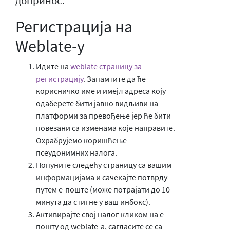
допринос.
Регистрација на
Weblate-у
Идите на
weblate страницу за
регистрацију
. Запамтите да ће
корисничко име и имејл адреса коју
одаберете бити јавно видљиви на
платформи за превођење јер ће бити
повезани са изменама које направите.
Охрабрујемо коришћење
псеудонимних налога.
Попуните следећу страницу са вашим
информацијама и сачекајте потврду
путем е-поште (може потрајати до 10
минута да стигне у ваш инбокс).
Активирајте свој налог кликом на е-
пошту од weblate-а, сагласите се са