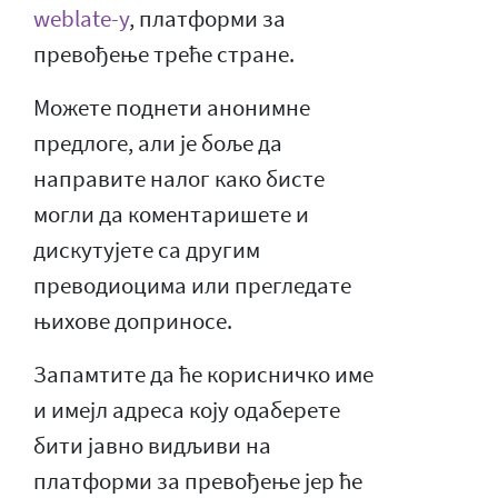
weblate-у
, платформи за
превођење треће стране.
Можете поднети анонимне
предлоге, али је боље да
направите налог како бисте
могли да коментаришете и
дискутујете са другим
преводиоцима или прегледате
њихове доприносе.
Запамтите да ће корисничко име
и имејл адреса коју одаберете
бити јавно видљиви на
платформи за превођење јер ће