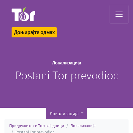
Tor Logo
Доњирајте одмах
Локализација
Postani Tor prevodioc
Локализација
Придружите се Тор заједници
Локализација
Postani Tor prevodioc