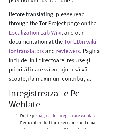
pseudonymous accounts.
Before translating, please read
through the Tor Project page on the
Localization Lab Wiki
, and our
documentation at the
Tor L10n wiki
for translators
and
reviewers
. Pagina
include linii directoare, resurse și
priorități care vă vor ajuta să vă
scoateți la maximum contribuția.
Inregistreaza-te Pe
Weblate
Du-te pe
pagina de inregistrare weblate
.
Remember that the username and email