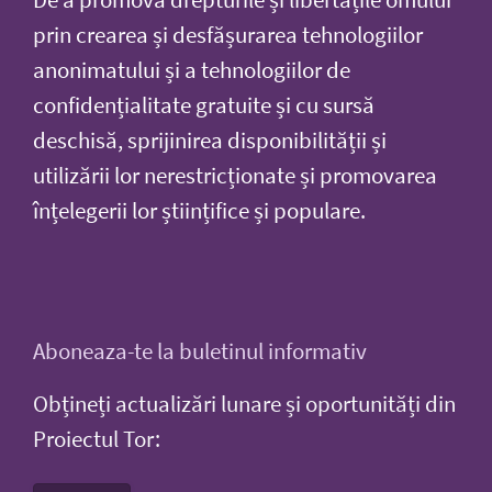
De a promova drepturile și libertățile omului
prin crearea și desfășurarea tehnologiilor
anonimatului și a tehnologiilor de
confidențialitate gratuite și cu sursă
deschisă, sprijinirea disponibilității și
utilizării lor nerestricționate și promovarea
înțelegerii lor științifice și populare.
Aboneaza-te la buletinul informativ
Obțineți actualizări lunare și oportunități din
Proiectul Tor: