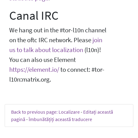
Canal IRC
We hang out in the #tor-l10n channel
on the oftc IRC network. Please
join
us to talk about localization
(l10n)!
You can also use Element
https://element.io/
to connect: #tor-
l10n:matrix.org.
Back to previous page: Localizare
-
Editați această
pagină
-
Îmbunătățiți această traducere