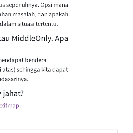
nsus sepenuhnya. Opsi mana
rahan masalah, dan apakah
alam situasi tertentu.
atau MiddleOnly. Apa
u mendapat bendera
i atas) sehingga kita dapat
dasarinya.
 jahat?
exitmap
.