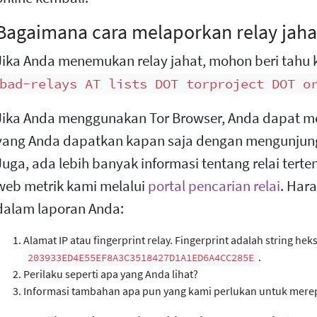
Bagaimana cara melaporkan relay jaha
Jika Anda menemukan relay jahat, mohon beri tahu k
bad-relays AT lists DOT torproject DOT o
Jika Anda menggunakan Tor Browser, Anda dapat me
yang Anda dapatkan kapan saja dengan mengunjun
Juga, ada lebih banyak informasi tentang relai terten
web metrik kami melalui
portal pencarian relai
. Hara
dalam laporan Anda:
Alamat IP atau fingerprint relay. Fingerprint adalah string hek
.
203933ED4E55EF8A3C3518427D1A1ED6A4CC285E
Perilaku seperti apa yang Anda lihat?
Informasi tambahan apa pun yang kami perlukan untuk merep