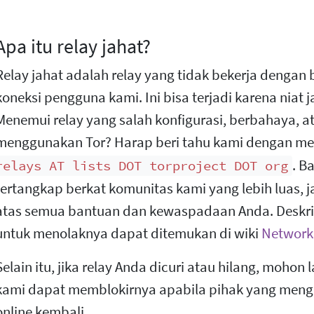
Apa itu relay jahat?
Relay jahat adalah relay yang tidak bekerja dengan
koneksi pengguna kami. Ini bisa terjadi karena niat j
Menemui relay yang salah konfigurasi, berbahaya, 
menggunakan Tor? Harap beri tahu kami dengan me
. B
relays AT lists DOT torproject DOT org
tertangkap berkat komunitas kami yang lebih luas, j
atas semua bantuan dan kewaspadaan Anda. Deskripsi
untuk menolaknya dapat ditemukan di wiki
Network
Selain itu, jika relay Anda dicuri atau hilang, mohon
kami dapat memblokirnya apabila pihak yang men
online kembali.